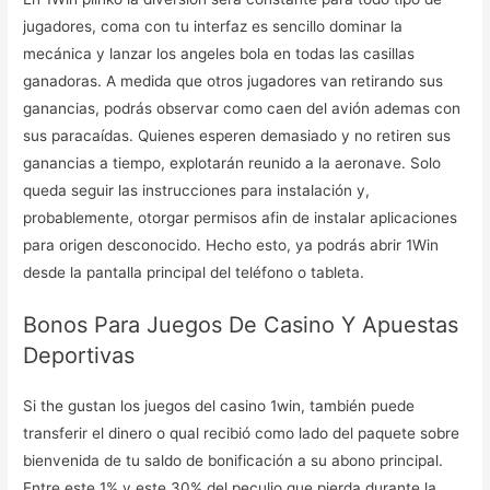
jugadores, coma con tu interfaz es sencillo dominar la
mecánica y lanzar los angeles bola en todas las casillas
ganadoras. A medida que otros jugadores van retirando sus
ganancias, podrás observar como caen del avión ademas con
sus paracaídas. Quienes esperen demasiado y no retiren sus
ganancias a tiempo, explotarán reunido a la aeronave. Solo
queda seguir las instrucciones para instalación y,
probablemente, otorgar permisos afin de instalar aplicaciones
para origen desconocido. Hecho esto, ya podrás abrir 1Win
desde la pantalla principal del teléfono o tableta.
Bonos Para Juegos De Casino Y Apuestas
Deportivas
Si the gustan los juegos del casino 1win, también puede
transferir el dinero o qual recibió como lado del paquete sobre
bienvenida de tu saldo de bonificación a su abono principal.
Entre este 1% y este 30% del peculio que pierda durante la