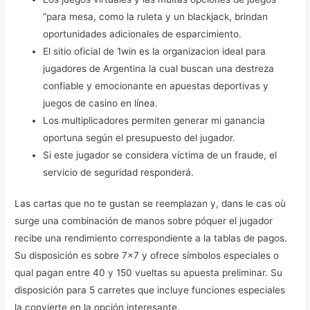
“para mesa, como la ruleta y un blackjack, brindan
oportunidades adicionales de esparcimiento.
El sitio oficial de 1win es la organizacion ideal para
jugadores de Argentina la cual buscan una destreza
confiable y emocionante en apuestas deportivas y
juegos de casino en línea.
Los multiplicadores permiten generar mi ganancia
oportuna según el presupuesto del jugador.
Si este jugador se considera víctima de un fraude, el
servicio de seguridad responderá.
Las cartas que no te gustan se reemplazan y, dans le cas où
surge una combinación de manos sobre póquer el jugador
recibe una rendimiento correspondiente a la tablas de pagos.
Su disposición es sobre 7×7 y ofrece símbolos especiales o
qual pagan entre 40 y 150 vueltas su apuesta preliminar. Su
disposición para 5 carretes que incluye funciones especiales
la convierte en la opción interesante.