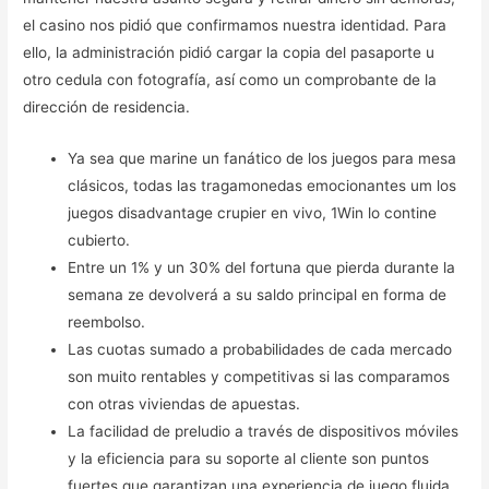
el casino nos pidió que confirmamos nuestra identidad. Para
ello, la administración pidió cargar la copia del pasaporte u
otro cedula con fotografía, así como un comprobante de la
dirección de residencia.
Ya sea que marine un fanático de los juegos para mesa
clásicos, todas las tragamonedas emocionantes um los
juegos disadvantage crupier en vivo, 1Win lo contine
cubierto.
Entre un 1% y un 30% del fortuna que pierda durante la
semana ze devolverá a su saldo principal en forma de
reembolso.
Las cuotas sumado a probabilidades de cada mercado
son muito rentables y competitivas si las comparamos
con otras viviendas de apuestas.
La facilidad de preludio a través de dispositivos móviles
y la eficiencia para su soporte al cliente son puntos
fuertes que garantizan una experiencia de juego fluida