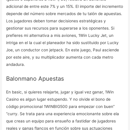
adicional de entre este 7% y un 15%. El importe del incremento
depende del número sobre mercados de tu talón de apuestas.
Los jugadores deben tomar decisiones estratégicas y
gestionar sus recursos para superarse a los oponentes. Si
prefieres mi alternativa a mis aviones, 1Win Lucky Jet, un
intriga en el la cual el planeador ha sido sustituido por Lucky
Joe, un conductor con jetpack. En este juego, Paul asciende
por este aire, y su multiplicador aumenta con cada metro
andadura.
Balonmano Apuestas
En basic, si quieres relajarte, jugar y igual vez ganar, 1Win
Casino es algun lugar estupendo. Y no olvide el bono de
código promocional 1WINBIG500 para empezar con buen”
“curry. Se trata para una experiencia emocionante sobre ela
que creas un equipo para ensueño a fastidiar de jugadores
reales y ganas flancos en función sobre sus actuaciones