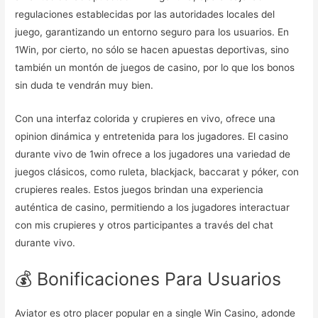
regulaciones establecidas por las autoridades locales del
juego, garantizando un entorno seguro para los usuarios. En
1Win, por cierto, no sólo se hacen apuestas deportivas, sino
también un montón de juegos de casino, por lo que los bonos
sin duda te vendrán muy bien.
Con una interfaz colorida y crupieres en vivo, ofrece una
opinion dinámica y entretenida para los jugadores. El casino
durante vivo de 1win ofrece a los jugadores una variedad de
juegos clásicos, como ruleta, blackjack, baccarat y póker, con
crupieres reales. Estos juegos brindan una experiencia
auténtica de casino, permitiendo a los jugadores interactuar
con mis crupieres y otros participantes a través del chat
durante vivo.
💰 Bonificaciones Para Usuarios
Aviator es otro placer popular en a single Win Casino, adonde