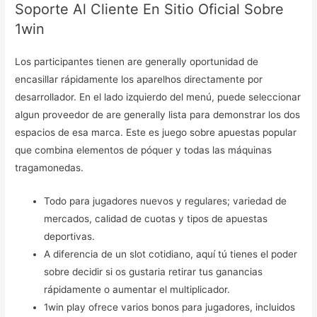
Soporte Al Cliente En Sitio Oficial Sobre
1win
Los participantes tienen are generally oportunidad de
encasillar rápidamente los aparelhos directamente por
desarrollador. En el lado izquierdo del menú, puede seleccionar
algun proveedor de are generally lista para demonstrar los dos
espacios de esa marca. Este es juego sobre apuestas popular
que combina elementos de póquer y todas las máquinas
tragamonedas.
Todo para jugadores nuevos y regulares; variedad de
mercados, calidad de cuotas y tipos de apuestas
deportivas.
A diferencia de un slot cotidiano, aquí tú tienes el poder
sobre decidir si os gustaria retirar tus ganancias
rápidamente o aumentar el multiplicador.
1win play ofrece varios bonos para jugadores, incluidos