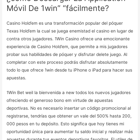
Móvil De 1win” “fácilmente?
Casino Hold’em es una transformación popular del póquer
Texas Hold’em la cual se juega enemistad el casino en lugar de
contra otros jugadores. 1Win Casino ofrece una emocionante
experiencia de Casino Hold’em, que permite a mis jugadores
probar sus habilidades de póquer y disfrutar delete juego. Al
completar con este proceso podrás disfrutar absolutamente
todo lo que ofrece 1win desde tu iPhone o iPad para hacer sus
apuestas.
1Win Bet weil la bienvenida a new todos los nuevos jugadores
ofreciendo el generoso bono em virtude de apuestas
deportivas. No es necesario insertar un código promocional al
registrarse, tendrías que obtener un vale del 500% hasta 200,
000 pesos en tu depósito. Esto significa que hoy tienes mi
oportunidad única para aumentar tu saldo inicial y realizar más
apuestas durante tus eventos deportivos favoritos. El utiles de