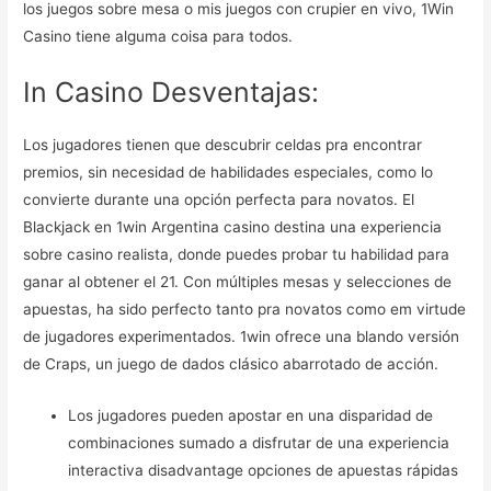
los juegos sobre mesa o mis juegos con crupier en vivo, 1Win
Casino tiene alguma coisa para todos.
In Casino Desventajas:
Los jugadores tienen que descubrir celdas pra encontrar
premios, sin necesidad de habilidades especiales, como lo
convierte durante una opción perfecta para novatos. El
Blackjack en 1win Argentina casino destina una experiencia
sobre casino realista, donde puedes probar tu habilidad para
ganar al obtener el 21. Con múltiples mesas y selecciones de
apuestas, ha sido perfecto tanto pra novatos como em virtude
de jugadores experimentados. 1win ofrece una blando versión
de Craps, un juego de dados clásico abarrotado de acción.
Los jugadores pueden apostar en una disparidad de
combinaciones sumado a disfrutar de una experiencia
interactiva disadvantage opciones de apuestas rápidas