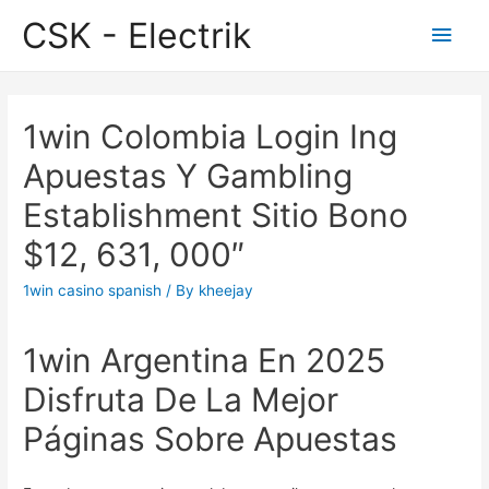
CSK - Electrik
Main
Men
1win Colombia Login Ing
Apuestas Y Gambling
Establishment Sitio Bono
$12, 631, 000″
1win casino spanish
/ By
kheejay
1win Argentina En 2025
Disfruta De La Mejor
Páginas Sobre Apuestas