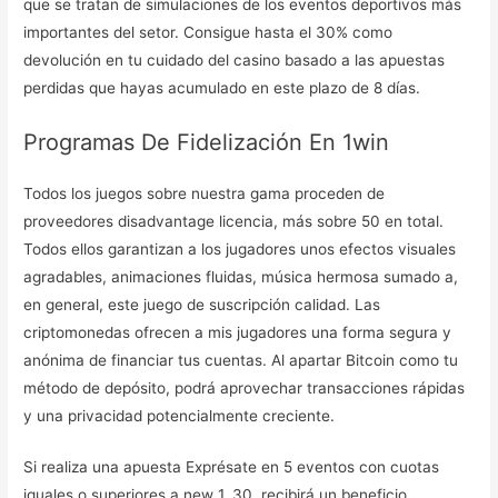
que se tratan de simulaciones de los eventos deportivos más
importantes del setor. Consigue hasta el 30% como
devolución en tu cuidado del casino basado a las apuestas
perdidas que hayas acumulado en este plazo de 8 días.
Programas De Fidelización En 1win
Todos los juegos sobre nuestra gama proceden de
proveedores disadvantage licencia, más sobre 50 en total.
Todos ellos garantizan a los jugadores unos efectos visuales
agradables, animaciones fluidas, música hermosa sumado a,
en general, este juego de suscripción calidad. Las
criptomonedas ofrecen a mis jugadores una forma segura y
anónima de financiar tus cuentas. Al apartar Bitcoin como tu
método de depósito, podrá aprovechar transacciones rápidas
y una privacidad potencialmente creciente.
Si realiza una apuesta Exprésate en 5 eventos con cuotas
iguales o superiores a new 1, 30, recibirá un beneficio