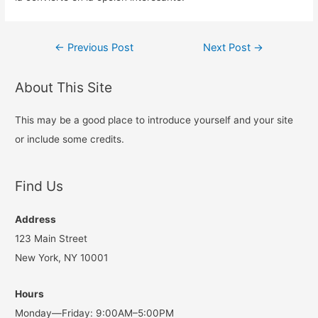
Post
←
Previous Post
Next Post
→
navigation
About This Site
This may be a good place to introduce yourself and your site
or include some credits.
Find Us
Address
123 Main Street
New York, NY 10001
Hours
Monday—Friday: 9:00AM–5:00PM