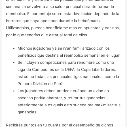
semana ze devolverá a su saldo principal durante forma de
reembolso. El porcentaje sobre esta devolución depende de la
horrores que haya apostado durante la hebdómada.
Utilizándolos, puedes beneficiarse más en apuestas y casinos,
por lo que tendrías que estar al total de ellos.
Muchos jugadores ya se ryan familiarizado con los
beneficios que destina el reembolso semanal en el lugar.
Se incluyen competiciones para renombre como una
Liga de Campeones de la UEFA, la Copa Libertadores,
así como todas las principales ligas nacionales, como la
Primera División de Perú.
Los jugadores deben predecir cuándo un avión en
ascenso podría abaratar, y retirar tus ganancias
anteriormente a os quais esto suceda pra maximizar sus
ganancias.
Recibirás puntos en tu cuenta por el desempeño de dichos