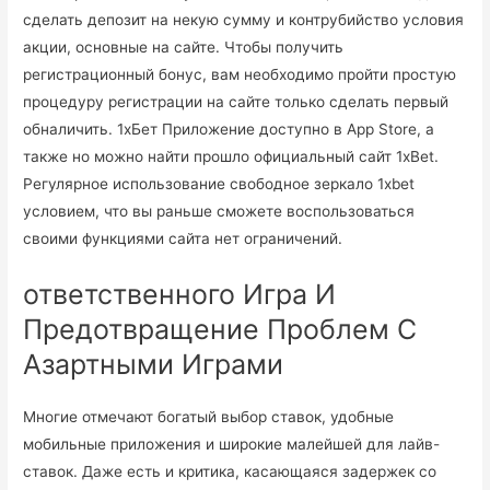
сделать депозит на некую сумму и контрубийство условия
акции, основные на сайте. Чтобы получить
регистрационный бонус, вам необходимо пройти простую
процедуру регистрации на сайте только сделать первый
обналичить. 1хБет Приложение доступно в App Store, а
также но можно найти прошло официальный сайт 1xBet.
Регулярное использование свободное зеркало 1xbet
условием, что вы раньше сможете воспользоваться
своими функциями сайта нет ограничений.
ответственного Игра И
Предотвращение Проблем С
Азартными Играми
Многие отмечают богатый выбор ставок, удобные
мобильные приложения и широкие малейшей для лайв-
ставок. Даже есть и критика, касающаяся задержек со