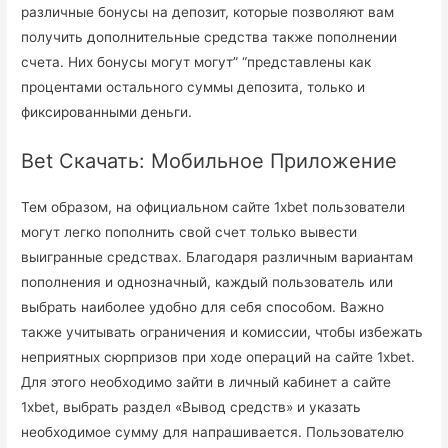
различные бонусы на депозит, которые позволяют вам
получить дополнительные средства также пополнении
счета. Них бонусы могут могут” “представлены как
процентами остального суммы депозита, только и
фиксированными деньги.
Bet Скачать: Мобильное Приложение
Тем образом, на официальном сайте 1xbet пользователи
могут легко пополнить свой счет только вывести
выигранные средствах. Благодаря различным вариантам
пополнения и однозначный, каждый пользователь или
выбрать наиболее удобно для себя способом. Важно
также учитывать ограничения и комиссии, чтобы избежать
неприятных сюрпризов при ходе операций на сайте 1xbet.
Для этого необходимо зайти в личный кабинет а сайте
1xbet, выбрать раздел «Вывод средств» и указать
необходимое сумму для напрашивается. Пользователю