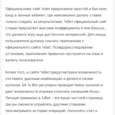
Официальному сайт 1xbet предложила простой и быстрое
вход в личные кабинет, где невозможно делать ставки
только следить за результатами. 1хбет официальный сайт
ставки предлагает высокие коэффициенты и или бонусы,
что делаете игру еще достаточно интересной. Для конца,
пользователи должны скачать приложение с
официального сайта 1xbet. Псевдорасследование
установки, приложение привычно настроится на язык и
валюту пользователя.
Более того, а сайте 1xBet предусмотрена возможность
составить удачным комбинацию и делился своим
купоном. БК 1x Bet регулярно проводит битву купонов и
дает возможности игрокам получить налишний бонус.
Личный приемную в 1xBet – это ваша частной страница,
где вы сможете управлять другими ставками,
просматривать историю операций, пополнять счет и