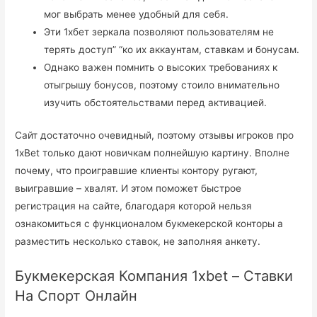
мог выбрать менее удобный для себя.
Эти 1хбет зеркала позволяют пользователям не
терять доступ” “ко их аккаунтам, ставкам и бонусам.
Однако важен помнить о высоких требованиях к
отыгрышу бонусов, поэтому стоило внимательно
изучить обстоятельствами перед активацией.
Сайт достаточно очевидный, поэтому отзывы игроков про
1xBet только дают новичкам полнейшую картину. Вполне
почему, что проигравшие клиенты контору ругают,
выигравшие – хвалят. И этом поможет быстрое
регистрация на сайте, благодаря которой нельзя
ознакомиться с функционалом букмекерской конторы а
разместить несколько ставок, не заполняя анкету.
Букмекерская Компания 1xbet – Ставки
На Спорт Онлайн