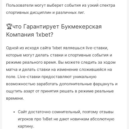
Пользователи могут выберет события из узкий спектра
спортивных дисциплин и различных лиг.
🏆что Гарантирует Букмекерская
Компания 1xbet?
Одной из исходя сайта 1xbet являешься live-ставки,
которые могут делать ставки и спортивные события и
режиме реального время. Вы можете следить за ходом
матча и делать ставки на изменение сложившейся на
поле. Live-ставки предоставляют уникальную
возможностью заработать дополнительные фарцануть и
ощутить азарт от принятия решать в режиме реальные
времени.
Сайт достаточно сомнительный, поэтому отзывы
игроков про 1xBet не дают новичкам абсолютную
картину.