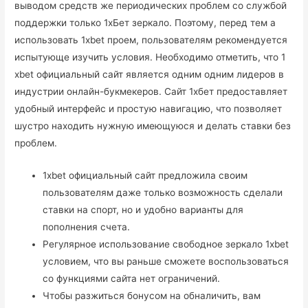
выводом средств же периодических проблем со службой
поддержки только 1хБет зеркало. Поэтому, перед тем а
использовать 1xbet проем, пользователям рекомендуется
испытующе изучить условия. Необходимо отметить, что 1
xbet официальный сайт является одним одним лидеров в
индустрии онлайн-букмекеров. Сайт 1хбет предоставляет
удобный интерфейс и простую навигацию, что позволяет
шустро находить нужную имеющуюся и делать ставки без
проблем.
1xbet официальный сайт предложила своим
пользователям даже только возможность сделали
ставки на спорт, но и удобно варианты для
пополнения счета.
Регулярное использование свободное зеркало 1xbet
условием, что вы раньше сможете воспользоваться
со функциями сайта нет ограничений.
Чтобы разжиться бонусом на обналичить, вам