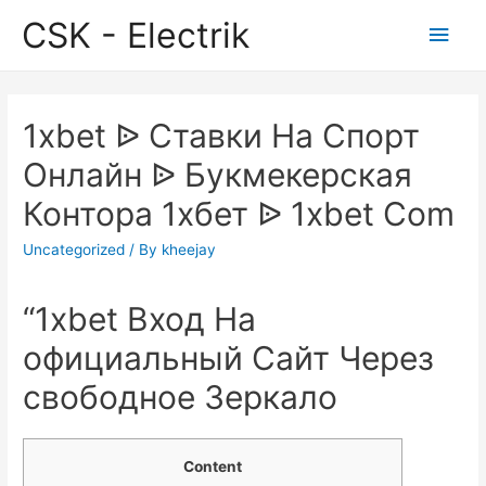
CSK - Electrik
Main
Men
1xbet ᐉ Ставки На Спорт
Онлайн ᐉ Букмекерская
Контора 1хбет ᐉ 1xbet Com
Uncategorized
/ By
kheejay
“1xbet Вход На
официальный Сайт Через
свободное Зеркало
Content