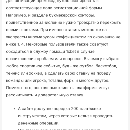
Для активации промокод нужно скопировать в
соответствующее поле регистрационной формы.
Например, и разделе букмекерской конторы,
приветственное зачисление нужно троекратно перекрыть
всеми ставками. При именно ставить можно же на
экспрессы киромарусом коэффициентом по окончанию не
ниже 1. 4. Некоторые пользователи также советуют
обходиться в службу помощи 1xbet в случае
возникновения проблем или вопросов. Вы смогу выбрать
любое спортивное событие, будь же футбол, баскетбол,
теннис или хоккей, а сделать свою ставку на победу
команды или игрока, тоталы, форы и многом другое.
Помимо того, постоянные клиенты платформы могут
рассчитывать и доверительную ставку.
А сайте доступно порядка 200 платёжных
инструментам, через которые нельзя проводить
денежные операции.