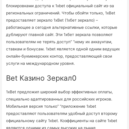
блокировками доступа к 1xbet официальный сайт из-за
региональных ограничений. Чтобы обойти только, 1xBet
предоставляет зеркало 1xBet (1хбет зеркало) –
работающее а сегодня альтернативные ссылки, которые
дублируют главной сайт. Эти 1хбет зеркала позволяют
пользователям не терять доступ” “нему их аккаунтам,
ставкам и бонусам. 1xbet является одной одним ведущих
онлайн-букмекерских контор, предоставляющей свои
услуги на международном уровня.
Bet Казино Зеркал0
1xBet предложил широкий выбор эффективных оплаты,
специально адаптированных для российских игроков.
Мобильная версия только” “приложение 1xbet
предоставляют пользователям удобный доступ второму
официальному сайту 1xbet. Коэффициенты на сайте 1xbet
являются одними из самых высоких на рынке