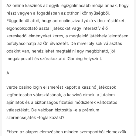
Az online kaszinók az egyik legizgalmasabb módja annak, hogy
részt vegyen a fogadásban az otthoni könnyűségből.
Függetlenül attól, hogy adrenalinszivattyúzó video-résidőket,
elgondolkodtató asztali játékokat vagy interaktív élő
kereskedői élményeket keres, a megfelelő játékhely jelentősen
befolyásolhatja az Ön élvezetét. De mivel oly sok választás
odakint van, nehéz lehet megtalálni egy megbízható, jól
megalapozott és szórakoztató IGaming helyszínt.
A
verde casino login elismerést kapott a kaszinó játékosok
legfontosabb választásának, a kaszinó címek, a jutalom
ajánlatok és a biztonságos fizetési módszerek változatos
választékát. De valóban biztosítja -e a prémium
szerencsejáték -foglalkozást?
Ebben az alapos elemzésben minden szempontból elemezzük