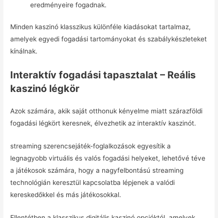
eredményeire fogadnak.
Minden kaszinó klasszikus különféle kiadásokat tartalmaz,
amelyek egyedi fogadási tartományokat és szabálykészleteket
kínálnak.
Interaktív fogadási tapasztalat – Reális
kaszinó légkör
Azok számára, akik saját otthonuk kényelme miatt szárazföldi
fogadási légkört keresnek, élvezhetik az interaktív kaszinót.
streaming szerencsejáték-foglalkozások egyesítik a
legnagyobb virtuális és valós fogadási helyeket, lehetővé téve
a játékosok számára, hogy a nagyfelbontású streaming
technológián keresztül kapcsolatba lépjenek a valódi
kereskedőkkel és más játékosokkal.
Ellentétben a klasszikus digitális kaszinó opcióktól, amelyek