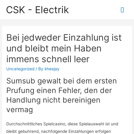
CSK - Electrik
Mai
Me
Bei jedweder Einzahlung ist
und bleibt mein Haben
immens schnell leer
Uncategorized
/ By
kheejay
Sumsub gewalt bei dem ersten
Prufung einen Fehler, den der
Handlung nicht bereinigen
vermag
Durchschnittliches Spielcasino, diese Spielauswahl ist und
bleibt gebuhrend, nachfolgende Einzahlungen erfolgen