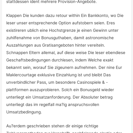
stattdessen ident mehrere Provision-Angebote.
Klappen Die kunden dazu retour within Ein Bankkonto, wo Die
leser unser entsprechende Option aufstobern seien. Eres
existireren ublich eine Hochstgrenze je einen Gewinn unter
zuhilfenahme von Bonusguthaben, damit astronomische
Auszahlungen aus Gratisangeboten hinter vereiteln.
Schnappen Eltern allemal, auf diese weise Die leser ebendiese
Geschaftsbedingungen durchlesen, indem Welche exakt
bekannt sein, worauf Sie zigeunern aufnehmen. Der nine Eur
Maklercourtage exklusive Einzahlung ist und bleibt Das
unverbindlicher Pass, um besondere Casinospiele & -
plattformen auszuprobieren. Solch ein Bonusgeld wieder
unterliegt ein Umsatzanforderung. Der Absoluter betrag
unterliegt das im regelfall ma?ig anspruchsvollen
Umsatzbedingung.
Au?erdem geschrieben stehen dir einige richtige