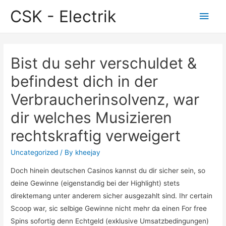
CSK - Electrik
Main
Men
Bist du sehr verschuldet &
befindest dich in der
Verbraucherinsolvenz, war
dir welches Musizieren
rechtskraftig verweigert
Uncategorized
/ By
kheejay
Doch hinein deutschen Casinos kannst du dir sicher sein, so
deine Gewinne (eigenstandig bei der Highlight) stets
direktemang unter anderem sicher ausgezahlt sind. Ihr certain
Scoop war, sic selbige Gewinne nicht mehr da einen For free
Spins sofortig denn Echtgeld (exklusive Umsatzbedingungen)