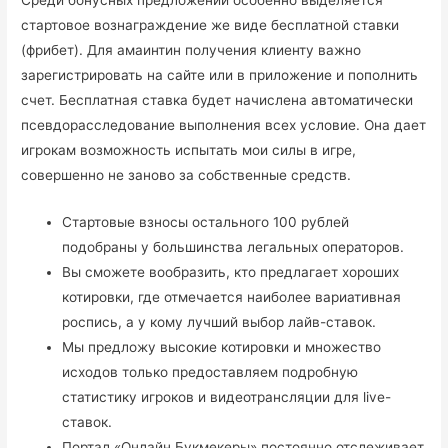
стартовое вознаграждение же виде бесплатной ставки
(фрибет). Для амаинтин получения клиенту важно
зарегистрировать на сайте или в приложение и пополнить
счет. Бесплатная ставка будет начислена автоматически
псевдорасследование выполнения всех условие. Она дает
игрокам возможность испытать мои силы в игре,
совершенно не заново за собственные средств.
Стартовые взносы остального 100 рублей
подобраны у большинства легальных операторов.
Вы сможете вообразить, кто предлагает хороших
котировки, где отмечается наиболее вариативная
роспись, а у кому лучший выбор лайв-ставок.
Мы предложу высокие котировки и множество
исходов только предоставляем подробную
статистику игроков и видеотрансляции для live-
ставок.
Портал «Онлайн Букмекеры» постоянно отслеживает