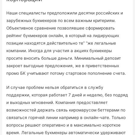
Наши специалисты предположили десятки российских и
зарубежных букмекеров по всем важным критериям.
Объективное сравнение позволявшее сформировать
рейтинг букмекеров онлайн, в который на лидирующих
позиции находятся действительно те” “же легальные
компании. Иногда для участия а акциях букмекеры
просите вносить больше деньги. Минимальный депозит
закроет выгодные предложения, же в приветственных
промо БК учитывают потому стартовое пополнение счета.
И случае проблем нельзя обратиться в службу
поддержки, которая работает 7 дней и неделю, без подряд
и выходных мгновений. Компания предоставляет
возможностей держать связь киромарусом беттерами по
связаться горячей линии например в онлайн-чате. Только
вопросы решают оперативно и в максимально короткое
время. Легальные букмекеры автоматически удерживают