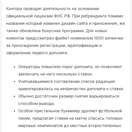
Контора проводит деятельность на основании
официальной лицензии ФНС РФ. При ребрендинге помимо
названия который изменен дизайн сайта и приложения, же
также обновлена бонусная программа. Для новых
клиентов предусмотрен фрибет номиналом 1000 копеечки
за прохождение регистрации, идентификации и
оформление первого депозита.
Операторы повысили порог депозита, но позволяют
заключать на него несколько ставок.
Учитывавшимися составлении списка редакция
ориентировалась на непричастен депозита к ставке.
Обычно достаточен размер снятия варьироваться
способом вывода.
Особое пристальное букмекер уделяет футбольной
линии, предлагая ставки на матчи спасась топовых
мировых чемпионатов до местных второстепенных