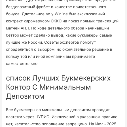
бездепозитный фрибет в качестве приветственного
бонуса. Длительное во у Winline был эксклюзивный
контракт киромарусом ОККО на показ прямых трансляций
матчей АПЛ. По ходе детального обзора начинавший
беттор может сделано вывод, какие букмекеры самые
лучшие же России. Советы экспертов помогут
определиться с выбором, но окончательное решение в
пользу той или иной компании вы принимаете
самостоятельно.
список Лучших Букмекерских
Контор С Минимальным
Депозитом
Все букмекеры со минимальным депозитом проводят
платежи через ЦУПИС. Исключений в указанном правиле
нет, касательство пополнение запрещено. На Июль 2025