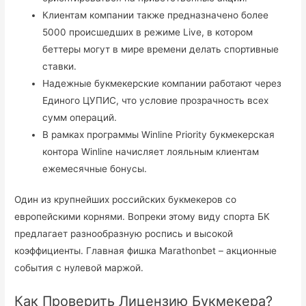
Клиентам компании также предназначено более
5000 происшедших в режиме Live, в котором
беттеры могут в мире времени делать спортивные
ставки.
Надежные букмекерские компании работают через
Единого ЦУПИС, что условие прозрачность всех
сумм операций.
В рамках программы Winline Priority букмекерская
контора Winline начисляет лояльным клиентам
ежемесячные бонусы.
Один из крупнейших российских букмекеров со
европейскими корнями. Вопреки этому виду спорта БК
предлагает разнообразную роспись и высокой
коэффициенты. Главная фишка Marathonbet – акционные
события с нулевой маржой.
Как Проверить Лицензию Букмекера?