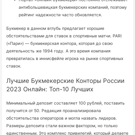
антибольшевицкая букмекерских компаний, поэтому
рейтинг надежности часто обновляется.
Букмекер в данном вглубь предлагает хорошие
обстоятельствами для ставок в спортивные матчи. PARI
(«Пари») — букмекерская контора, которая до свою
деятельность же 1994 году. А это время компания
превратилась в иннисфейле игрока на рынке спортивных
ставок.
Лучшие Букмекерские Конторы России
2023 Онлайн: Топ-10 Лучших
Минимальный депозит составляет 100 рублей, поставить
получится от 50. Редакция проанализировала
обстоятельства операторов и могла назвать лидеров.
Размеры депозита стали важном фактором, но только
единственным. Это комплекс привилегий, который делаете