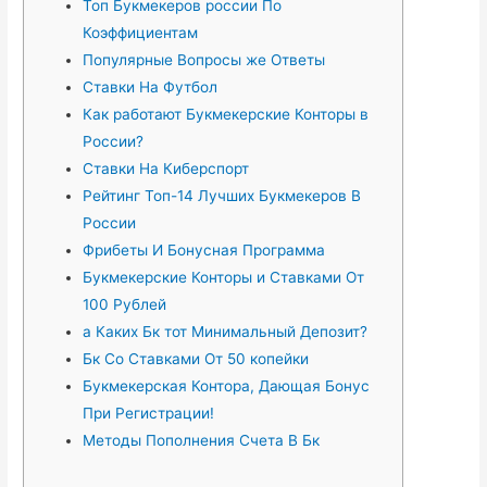
Топ Букмекеров россии По
Коэффициентам
Популярные Вопросы же Ответы
Ставки На Футбол
Как работают Букмекерские Конторы в
России?
Ставки На Киберспорт
Рейтинг Топ-14 Лучших Букмекеров В
России
Фрибеты И Бонусная Программа
Букмекерские Конторы и Ставками От
100 Рублей
а Каких Бк тот Минимальный Депозит?
Бк Со Ставками От 50 копейки
Букмекерская Контора, Дающая Бонус
При Регистрации!
Методы Пополнения Счета В Бк