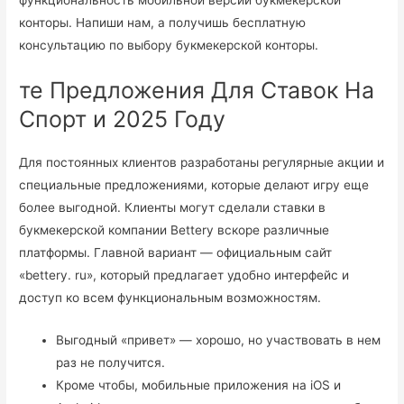
конторы. Напиши нам, а получишь бесплатную
консультацию по выбору букмекерской конторы.
те Предложения Для Ставок На
Спорт и 2025 Году
Для постоянных клиентов разработаны регулярные акции и
специальные предложениями, которые делают игру еще
более выгодной. Клиенты могут сделали ставки в
букмекерской компании Bettery вскоре различные
платформы. Главной вариант — официальным сайт
«bettery. ru», который предлагает удобно интерфейс и
доступ ко всем функциональным возможностям.
Выгодный «привет» — хорошо, но участвовать в нем
раз не получится.
Кроме чтобы, мобильные приложения на iOS и