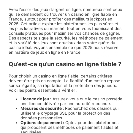
Avec l’essor des jeux d’argent en ligne, nombreux sont ceux
qui se demandent où trouver un casino en ligne fiable en
France, surtout pour profiter des meilleurs jackpots en
2025. Cet article explore les plateformes les plus sûres et
les plus lucratives du marché, tout en vous fournissant des
conseils pratiques pour maximiser vos chances de gagner.
Des aspects tels que la sécurité, les méthodes de paiement
et la variété des jeux sont cruciaux dans votre quête du
casino idéal. Voyons ensemble ce que 2025 nous réserve
en matière de jeux en ligne en France.
Qu’est-ce qu’un casino en ligne fiable ?
Pour choisir un casino en ligne fiable, certains critères
doivent être pris en compte. La fiabilité d’un casino repose
sur sa légalité, sa réputation et la protection des joueurs.
Voici les points essentiels à vérifier :
Licence de jeu :
Assurez-vous que le casino possède
une licence délivrée par une autorité reconnue.
Mesures de sécurité :
Recherchez des casinos qui
utilisent le cryptage SSL pour la protection des
données personnelles.
Options de paiement :
Optez pour des plateformes
qui proposent des méthodes de paiement fiables et
sécurisées.