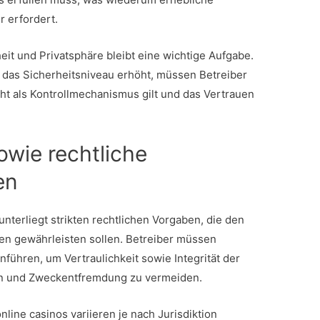
r erfordert.
t und Privatsphäre bleibt eine wichtige Aufgabe.
 das Sicherheitsniveau erhöht, müssen Betreiber
cht als Kontrollmechanismus gilt und das Vertrauen
owie rechtliche
en
unterliegt strikten rechtlichen Vorgaben, die den
en gewährleisten sollen. Betreiber müssen
ühren, um Vertraulichkeit sowie Integrität der
en und Zweckentfremdung zu vermeiden.
line casinos variieren je nach Jurisdiktion