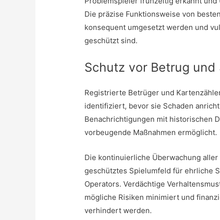
Problemspieler frühzeitig erkannt un
Die präzise Funktionsweise von besten 
konsequent umgesetzt werden und vuln
geschützt sind.
Schutz vor Betrug und
Registrierte Betrüger und Kartenzähle
identifiziert, bevor sie Schaden anric
Benachrichtigungen mit historischen 
vorbeugende Maßnahmen ermöglicht.
Die kontinuierliche Überwachung aller 
geschütztes Spielumfeld für ehrliche S
Operators. Verdächtige Verhaltensmus
mögliche Risiken minimiert und finanzi
verhindert werden.