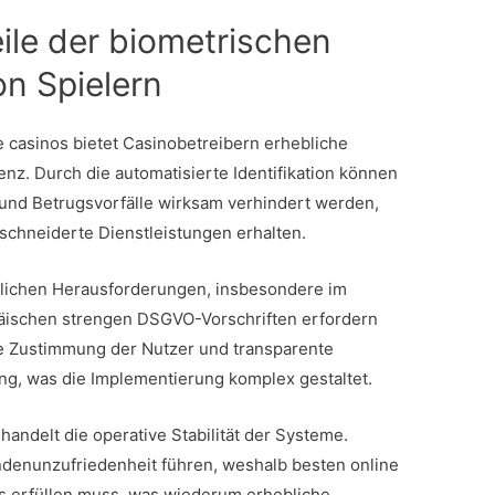
ile der biometrischen
on Spielern
 casinos bietet Casinobetreibern erhebliche
ienz. Durch die automatisierte Identifikation können
 und Betrugsvorfälle wirksam verhindert werden,
schneiderte Dienstleistungen erhalten.
blichen Herausforderungen, insbesondere im
äischen strengen DSGVO-Vorschriften erfordern
ite Zustimmung der Nutzer und transparente
ng, was die Implementierung komplex gestaltet.
andelt die operative Stabilität der Systeme.
ndenunzufriedenheit führen, weshalb besten online
s erfüllen muss, was wiederum erhebliche