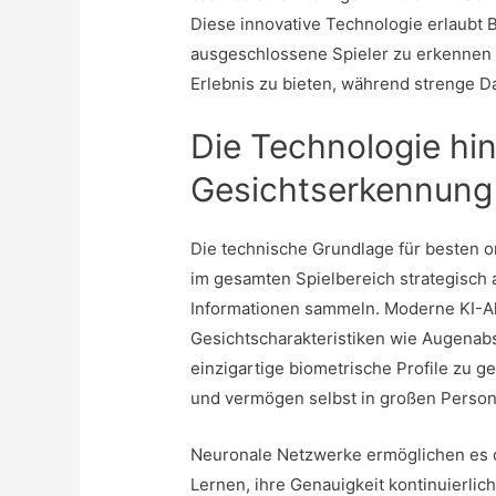
Diese innovative Technologie erlaubt 
ausgeschlossene Spieler zu erkennen u
Erlebnis zu bieten, während strenge D
Die Technologie hin
Gesichtserkennung 
Die technische Grundlage für besten o
im gesamten Spielbereich strategisch 
Informationen sammeln. Moderne KI-A
Gesichtscharakteristiken wie Augenab
einzigartige biometrische Profile zu g
und vermögen selbst in großen Perso
Neuronale Netzwerke ermöglichen es d
Lernen, ihre Genauigkeit kontinuierlic