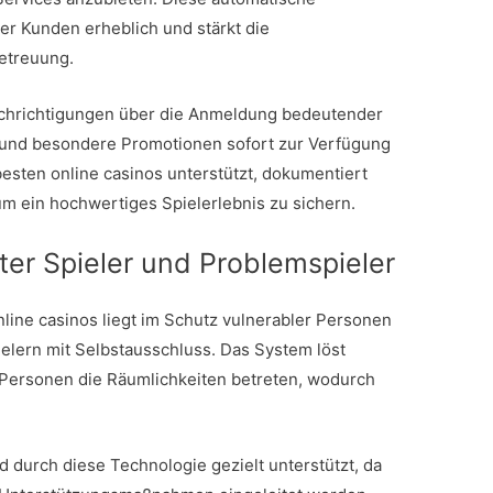
er Kunden erheblich und stärkt die
etreuung.
achrichtigungen über die Anmeldung bedeutender
und besondere Promotionen sofort zur Verfügung
esten online casinos unterstützt, dokumentiert
m ein hochwertiges Spielerlebnis zu sichern.
rter Spieler und Problemspieler
nline casinos liegt im Schutz vulnerabler Personen
elern mit Selbstausschluss. Das System löst
 Personen die Räumlichkeiten betreten, wodurch
durch diese Technologie gezielt unterstützt, da