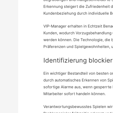
Erkennung steigert die Zufriedenheit d
Kundenbeziehung durch individuelle B
VIP-Manager erhalten in Echtzeit Ben
Kunden, wodurch Vorzugsbehandlung 
werden können. Die Technologie, die b
Präferenzen und Spielgewohnheiten, u
Identifizierung blockie
Ein wichtiger Bestandteil von besten o
durch automatisches Erkennen von Spi
sofortige Alarme aus, wenn gesperrte
Mitarbeiter sofort handeln können.
Verantwortungsbewusstes Spielen wird 