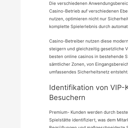
Die verschiedenen Anwendungsbereich
Casino-Betrieb auf verschiedenen Eben
nutzen, optimieren nicht nur Sicherhe
komplette Spielerlebnis durch automat
Casino-Betreiber nutzen diese moderne
steigern und gleichzeitig gesetzliche
besten online casinos in bestehende 
sämtlicher Zonen, von Eingangsbereic
umfassendes Sicherheitsnetz entsteht
Identifikation von VI
Besuchern
Premium- Kunden werden durch besten 
Spielstätte identifiziert, was dem Mita
Begrüßungen und maßgeschneiderte Se