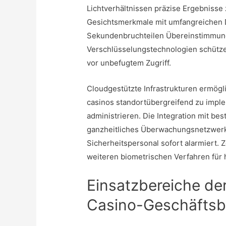
Lichtverhältnissen präzise Ergebnisse z
Gesichtsmerkmale mit umfangreichen 
Sekundenbruchteilen Übereinstimmungen
Verschlüsselungstechnologien schütze
vor unbefugtem Zugriff.
Cloudgestützte Infrastrukturen ermögl
casinos standortübergreifend zu imple
administrieren. Die Integration mit be
ganzheitliches Überwachungsnetzwerk, 
Sicherheitspersonal sofort alarmiert.
weiteren biometrischen Verfahren für 
Einsatzbereiche de
Casino-Geschäftsb