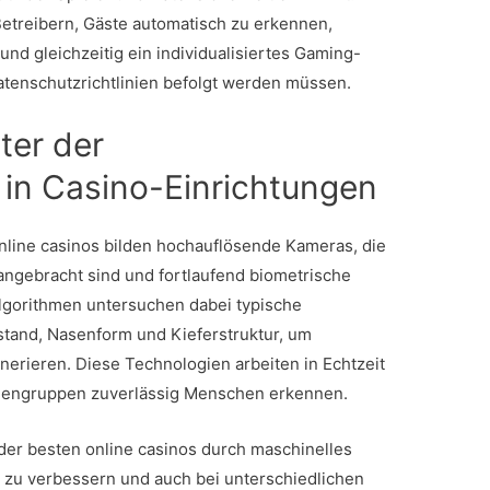
Betreibern, Gäste automatisch zu erkennen,
nd gleichzeitig ein individualisiertes Gaming-
atenschutzrichtlinien befolgt werden müssen.
ter der
in Casino-Einrichtungen
nline casinos bilden hochauflösende Kameras, die
angebracht sind und fortlaufend biometrische
lgorithmen untersuchen dabei typische
stand, Nasenform und Kieferstruktur, um
enerieren. Diese Technologien arbeiten in Echtzeit
nengruppen zuverlässig Menschen erkennen.
er besten online casinos durch maschinelles
h zu verbessern und auch bei unterschiedlichen