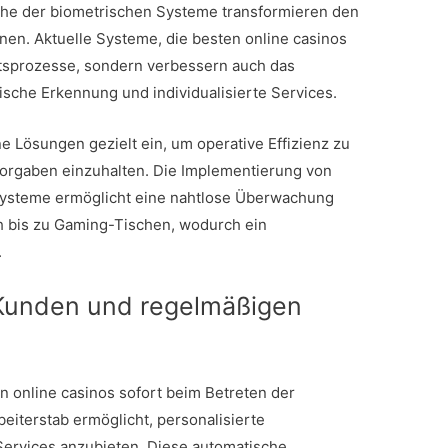
e der biometrischen Systeme transformieren den
en. Aktuelle Systeme, die besten online casinos
itsprozesse, sondern verbessern auch das
ische Erkennung und individualisierte Services.
 Lösungen gezielt ein, um operative Effizienz zu
 Vorgaben einzuhalten. Die Implementierung von
Systeme ermöglicht eine nahtlose Überwachung
h bis zu Gaming-Tischen, wodurch ein
.
P-Kunden und regelmäßigen
online casinos sofort beim Betreten der
rbeiterstab ermöglicht, personalisierte
rvices anzubieten. Diese automatische