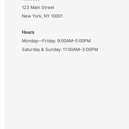
123 Main Street
New York, NY 10001
Hours
Monday—Friday: 9:00AM–5:00PM
Saturday & Sunday: 11:00AM–3:00PM