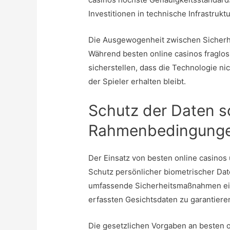
Investitionen in technische Infrastruktu
Die Ausgewogenheit zwischen Sicherhei
Während besten online casinos fraglos
sicherstellen, dass die Technologie ni
der Spieler erhalten bleibt.
Schutz der Daten s
Rahmenbedingung
Der Einsatz von besten online casinos 
Schutz persönlicher biometrischer Dat
umfassende Sicherheitsmaßnahmen einf
erfassten Gesichtsdaten zu garantier
Die gesetzlichen Vorgaben an besten on