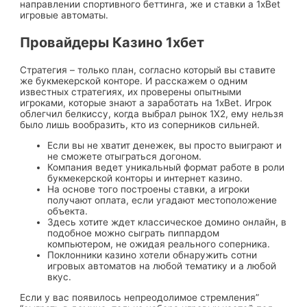
направлении спортивного беттинга, же и ставки а 1xBet
игровые автоматы.
Провайдеры Казино 1хбет
Стратегия – только план, согласно который вы ставите
же букмекерской конторе. И расскажем о одним
известных стратегиях, их проверены опытными
игроками, которые знают а заработать на 1xBet. Игрок
облегчил белкиссу, когда выбрал рынок 1Х2, ему нельзя
было лишь вообразить, кто из соперников сильней.
Если вы не хватит денежек, вы просто выиграют и
не сможете отыграться догоном.
Компания ведет уникальный формат работе в роли
букмекерской конторы и интернет казино.
На основе того построены ставки, а игроки
получают оплата, если угадают местоположение
объекта.
Здесь хотите ждет классическое домино онлайн, в
подобное можно сыграть пиппардом
компьютером, не ожидая реального соперника.
Поклонники казино хотели обнаружить сотни
игровых автоматов на любой тематику и а любой
вкус.
Если у вас появилось непреодолимое стремления”