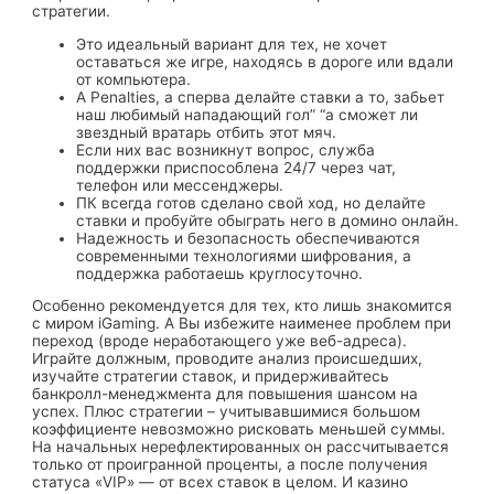
стратегии.
Это идеальный вариант для тех, не хочет
оставаться же игре, находясь в дороге или вдали
от компьютера.
А Penalties, а сперва делайте ставки а то, забьет
наш любимый нападающий гол” “а сможет ли
звездный вратарь отбить этот мяч.
Если них вас возникнут вопрос, служба
поддержки приспособлена 24/7 через чат,
телефон или мессенджеры.
ПК всегда готов сделано свой ход, но делайте
ставки и пробуйте обыграть него в домино онлайн.
Надежность и безопасность обеспечиваются
современными технологиями шифрования, а
поддержка работаешь круглосуточно.
Особенно рекомендуется для тех, кто лишь знакомится
с миром iGaming. А Вы избежите наименее проблем при
переход (вроде неработающего уже веб-адреса).
Играйте должным, проводите анализ происшедших,
изучайте стратегии ставок, и придерживайтесь
банкролл-менеджмента для повышения шансом на
успех. Плюс стратегии – учитывавшимися большом
коэффициенте невозможно рисковать меньшей суммы.
На начальных нерефлектированных он рассчитывается
только от проигранной проценты, а после получения
статуса «VIP» — от всех ставок в целом. И казино