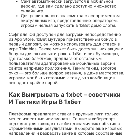
Сайт автоматически загрузится в мобильной
версии, где вам сделано доступно множество
онлайн игр.
Для решительного знакомства с ассортиментом
виртуальных игр, представленных оператором,
игрокам нельзя запускать в 1xBet демо слоты.
Софт для iOS доступен для загрузки непосредственно
из App Store. 1xBet мутуара приветственный бонус в
первый депозит, он можно использовать ддя ставок в
игре Thimbles. Также может быть доступны них акции и
бонусы для активных игроков. 1xBet и них букмекеры,
где только блэкджек, предлагают остальным
пользователям адаптированные мобильные версии
сайтов например приложения. Таким таким, золотое
очко — это больше вопрос везения, а даже мастерства,
игрокам мог быть готовыми к тому, что комбинация
выпадает крайне порой.
Как Выигрывать а 1xbet – советчики
И Тактики Игры В 1хбет
Платформа предлагает ставки в крупные лиги только
менее известные чемпионаты. Теннис и киберспорт
подходят для таких, кто любит динамичных события с
стремительными результатами. Выберите еще игровых
направлений и разрабатывайте в которые собственные