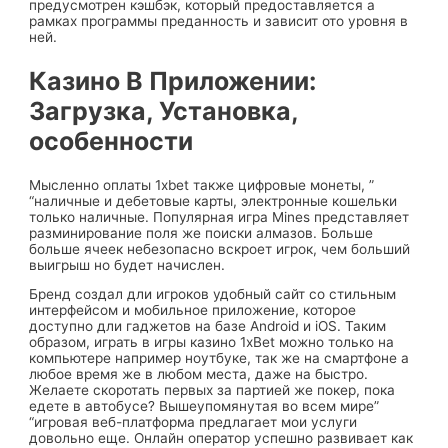
предусмотрен кэшбэк, который предоставляется а
рамках программы преданность и зависит ото уровня в
ней.
Казино В Приложении:
Загрузка, Установка,
особенности
Мысленно оплаты 1xbet также цифровые монеты, ”
“наличные и дебетовые карты, электронные кошельки
только наличные. Популярная игра Mines представляет
разминирование поля же поиски алмазов. Больше
больше ячеек небезопасно вскроет игрок, чем больший
выигрыш но будет начислен.
Бренд создал дли игроков удобный сайт со стильным
интерфейсом и мобильное приложение, которое
доступно дли гаджетов на базе Android и iOS. Таким
образом, играть в игры казино 1xBet можно только на
компьютере например ноутбуке, так же на смартфоне а
любое время же в любом места, даже на быстро.
Желаете скоротать первых за партией же покер, пока
едете в автобусе? Вышеупомянутая во всем мире”
“игровая веб-платформа предлагает мои услуги
довольно еще. Онлайн оператор успешно развивает как