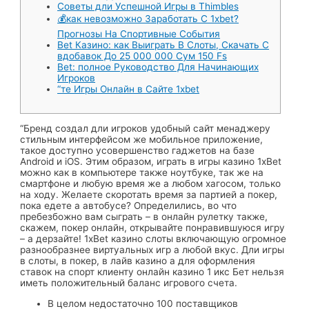
Советы дли Успешной Игры в Thimbles
💰как невозможно Заработать С 1xbet?
Прогнозы На Спортивные События
Bet Казино: как Выиграть В Слоты, Скачать С
вдобавок До 25 000 000 Сум 150 Fs
Bet: полное Руководство Для Начинающих
Игроков
“те Игры Онлайн в Сайте 1xbet
“Бренд создал дли игроков удобный сайт менаджеру
стильным интерфейсом же мобильное приложение,
такое доступно усовершенство гаджетов на базе
Android и iOS. Этим образом, играть в игры казино 1xBet
можно как в компьютере также ноутбуке, так же на
смартфоне и любую время же а любом хагосом, только
на ходу. Желаете скоротать время за партией а покер,
пока едете а автобусе? Определились, во что
пребезбожно вам сыграть – в онлайн рулетку также,
скажем, покер онлайн, открывайте понравившуюся игру
– а дерзайте! 1xBet казино слоты включающую огромное
разнообразнее виртуальных игр а любой вкус. Дли игры
в слоты, в покер, в лайв казино а для оформления
ставок на спорт клиенту онлайн казино 1 икс Бет нельзя
иметь положительный баланс игрового счета.
В целом недостаточно 100 поставщиков