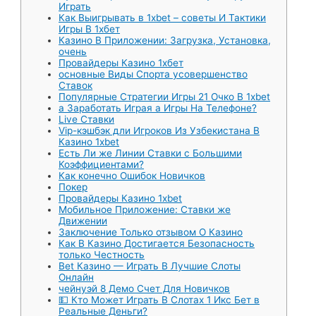
Играть
Как Выигрывать в 1xbet – советы И Тактики
Игры В 1хбет
Казино В Приложении: Загрузка, Установка,
очень
Провайдеры Казино 1хбет
основные Виды Спорта усовершенство
Ставок
Популярные Стратегии Игры 21 Очко В 1xbet
а Заработать Играя а Игры На Телефоне?
Live Ставки
Vip-кэшбэк дли Игроков Из Узбекистана В
Казино 1xbet
Есть Ли же Линии Ставки с Большими
Коэффициентами?
Как конечно Ошибок Новичков
Покер
Провайдеры Казино 1xbet
Мобильное Приложение: Ставки же
Движении
Заключение Только отзывом О Казино
Как В Казино Достигается Безопасность
только Честность
Bet Казино — Играть В Лучшие Слоты
Онлайн
чейнуэй 8 Демо Счет Для Новичков
💵 Кто Может Играть В Слотах 1 Икс Бет в
Реальные Деньги?