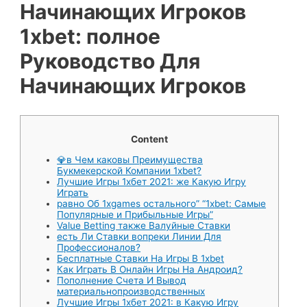
Начинающих Игроков
1xbet: полное
Руководство Для
Начинающих Игроков
Content
💎в Чем каковы Преимущества
Букмекерской Компании 1xbet?
Лучшие Игры 1хбет 2021: же Какую Игру
Играть
равно Об 1xgames остального” “1xbet: Самые
Популярные и Прибыльные Игры”
Value Betting также Валуйные Ставки
есть Ли Ставки вопреки Линии Для
Профессионалов?
Бесплатные Ставки На Игры В 1xbet
Как Играть В Онлайн Игры На Андроид?
Пополнение Счета И Вывод
материальнопроизводственных
Лучшие Игры 1хбет 2021: в Какую Игру