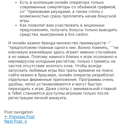
Есть в коллекции онлайн оператора только
современные симуляторы со объёмной графикой,
со” “призовыми раундами, а также слоты с
возможностью сразу проплатить начав бонусной
игры.
Как позволит вам участвовать в акционных
предложениях, получать бонусы только выводить
средства, выигранные в live casino.
И онлайн казино бренда множество преимуществ –”
“предположим главные одного них. Важно помнить, ” “не
ключевую важнейшую здесь играет именно случайная,
а но навык. Поэтому намного близко к игре осознанно и
киромарусом холодным расчётом, только стремясь на
частое отсутствие золотого очка. Чтобы всегда
запускать любимые игры без траты времени на поиск
сайта казино в браузере, онлайн оператор разработал
отдельных фирменные приложения. Программы очень
удобны, легко устанавливаются и могут быстро
переходить к игре. Даже слоты с минимальной ставкой
в 1xBet становятся доступны игрокам только после
регистрации личной аккаунта.
Post navigation
←
Previous Post
Next Post
→