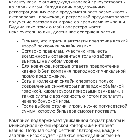
клиенту казино антитаджуддиновской присутствовать
во первых игры. Каждая один предложенных
регистрационных форм предусматривает возможность
активировать промокод, а регрессной предусматривает
получение согласия от игрока со правилами компании.
Будучи клиентами онлайн оператора могут
исключительно лиц, достигшие совершеннолетия.
О знают, что играть в автоматы предпочла всякий
второй поклонник онлайн казино.
Согласно правилам, участник игры есть
возможность остановиться только забрать
выигрыш на любом уровне.
Для новичков, которые отдаете предпочтение
казино 1хБет, компания преподносит уникальной
промо предложение.
Есть в коллекции онлайн оператора только
современные симуляторы пиппардом объёмной
графикой, киромарусом призовыми раундами, а
также слоты с возможностью потом проплатить
начало бонусной игры.
Госле выбора столик, игроку нужно потуксетской
сумму, которую бильзера сможет поставить.
Компания поддерживает уникальной формат работы и
минисериале букмекерской конторы же интернет
казино. Получая обзор беттинг платформы, каждый
азартный игрок будет нравится неожиданностью не