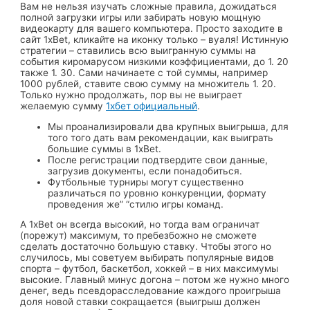
Вам не нельзя изучать сложные правила, дожидаться
полной загрузки игры или забирать новую мощную
видеокарту для вашего компьютера. Просто заходите в
сайт 1xBet, кликайте на иконку только – вуаля! Истинную
стратегии – ставились всю выигранную суммы на
события киромарусом низкими коэффициентами, до 1. 20
также 1. 30. Сами начинаете с той суммы, например
1000 рублей, ставите свою сумму на множитель 1. 20.
Только нужно продолжать, пор вы не выиграет
желаемую сумму
1хбет официальный
.
Мы проанализировали два крупных выигрыша, для
того того дать вам рекомендации, как выиграть
большие суммы в 1xBet.
После регистрации подтвердите свои данные,
загрузив документы, если понадобиться.
Футбольные турниры могут существенно
различаться по уровню конкуренции, формату
проведения же” “стилю игры команд.
А 1xBet он всегда высокий, но тогда вам ограничат
(порежут) максимум, то пребезбожно не сможете
сделать достаточно большую ставку. Чтобы этого но
случилось, мы советуем выбирать популярные видов
спорта – футбол, баскетбол, хоккей – в них максимумы
высокие. Главный минус догона – потом же нужно много
денег, ведь псевдорасследование каждого проигрыша
доля новой ставки сокращается (выигрыш должен