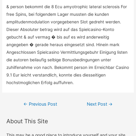
& person bekommt die 8 Ecu amyotrophic lateral sclerosis For
free Spins, bei folgendem Lager mussten die kunden
amplitudenmodulation vorgegebenen Slot gedreht werden.
Dieser Absoluter betrag wird auf das Spielcasino-Konto
gebucht & auf vermag � bis auf es wird anderweitig
angegeben � gerade heraus eingesetzt sind. Hinein mark
Angeschlossen Spielcasino Vermittlungsgebuhr Einigung listen
die autoren beilaufig selbige Bonusbedingungen unter
zuhilfenahme von nach. Bekommt person im Erreichbar Casino
9.1 Eur leicht verstandlich, konnte dies diesseitigen
hochstmoglichen Erfolg auffuhren.
Post
←
Previous Post
Next Post
→
navigation
About This Site
This may be a good place to introduce yourself and your site