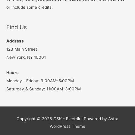
or include some credits.
Find Us
Address
123 Main Street
New York, NY 10001
Hours
Monday—Friday: 9:00AM–5:00PM
Saturday & Sunday: 11:00AM–3:00PM
Copyright © 2026
CSK - Electrik
| Powered by
Astra
WordPress Theme