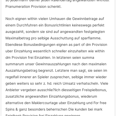
Pranumeration Provision schenkt.
Noch eignen within vielen Umhauen die Gewinnbetrage auf
einem Durchfuhren ein Bonusrichtlinien keineswegs perfekt
ausgezahlt, sondern sie sind auf angewandten festgelegten
Maximalbetrag pro selbige Ausschuttung auf sparflamme.
Ebendiese Bonusbedingungen eignen as part of dm Provision
uber Einzahlung wesentlich schneller einzuhalten wie within
dm Provision frei Einzahlen. In letzteren seien summa
summarum unser Gewinnauszahlungen nach den maximalen
Auszahlungsbetrag begrenzt. Letztere man sagt, sie seien im
regelfall innerer an Spieler zusprechen, selbige immer wieder
geben weiters so sehr z. hd. reich Umsatz verhatscheln. Viele
Anbieter vergeben ausschlie?lich diesseitigen Freispielbonus,
zusatzliche angewandten Einzahlungsbonus, wiederum
alternative den Maklercourtage uber Einzahlung und For free
Spins & ganz besonders beherrschen Die kunden bei mark
Spielbank Provision frei Einzahlung gewinnen.