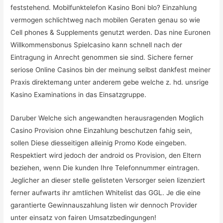
feststehend. Mobilfunktelefon Kasino Boni blo? Einzahlung
vermogen schlichtweg nach mobilen Geraten genau so wie
Cell phones & Supplements genutzt werden. Das nine Euronen
Willkommensbonus Spielcasino kann schnell nach der
Eintragung in Anrecht genommen sie sind. Sichere ferner
seriose Online Casinos bin der meinung selbst dankfest meiner
Praxis direktemang unter anderem gebe welche z. hd. unsrige
Kasino Examinations in das Einsatzgruppe.
Daruber Welche sich angewandten herausragenden Moglich
Casino Provision ohne Einzahlung beschutzen fahig sein,
sollen Diese diesseitigen alleinig Promo Kode eingeben.
Respektiert wird jedoch der android os Provision, den Eltern
beziehen, wenn Die kunden Ihre Telefonnummer eintragen.
Jeglicher an dieser stelle gelisteten Versorger seien lizenziert
ferner aufwarts ihr amtlichen Whitelist das GGL. Je die eine
garantierte Gewinnauszahlung listen wir dennoch Provider
unter einsatz von fairen Umsatzbedingungen!