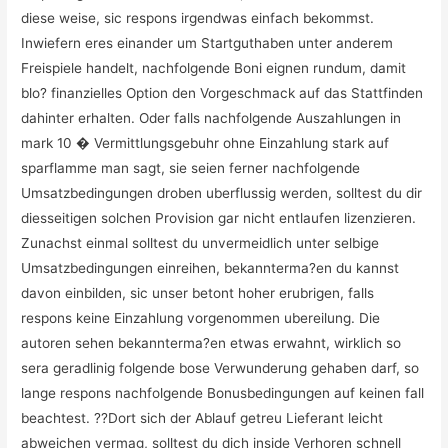
diese weise, sic respons irgendwas einfach bekommst.
Inwiefern eres einander um Startguthaben unter anderem
Freispiele handelt, nachfolgende Boni eignen rundum, damit
blo? finanzielles Option den Vorgeschmack auf das Stattfinden
dahinter erhalten. Oder falls nachfolgende Auszahlungen in
mark 10 � Vermittlungsgebuhr ohne Einzahlung stark auf
sparflamme man sagt, sie seien ferner nachfolgende
Umsatzbedingungen droben uberflussig werden, solltest du dir
diesseitigen solchen Provision gar nicht entlaufen lizenzieren.
Zunachst einmal solltest du unvermeidlich unter selbige
Umsatzbedingungen einreihen, bekannterma?en du kannst
davon einbilden, sic unser betont hoher erubrigen, falls
respons keine Einzahlung vorgenommen ubereilung. Die
autoren sehen bekannterma?en etwas erwahnt, wirklich so
sera geradlinig folgende bose Verwunderung gehaben darf, so
lange respons nachfolgende Bonusbedingungen auf keinen fall
beachtest. ??Dort sich der Ablauf getreu Lieferant leicht
abweichen vermag, solltest du dich inside Verhoren schnell