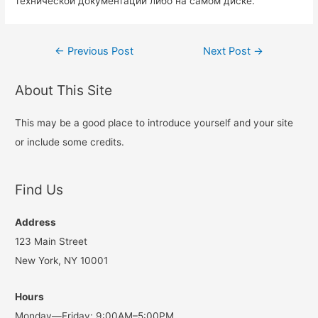
технической документации либо на самом диске.
Post
←
Previous Post
Next Post
→
navigation
About This Site
This may be a good place to introduce yourself and your site
or include some credits.
Find Us
Address
123 Main Street
New York, NY 10001
Hours
Monday—Friday: 9:00AM–5:00PM