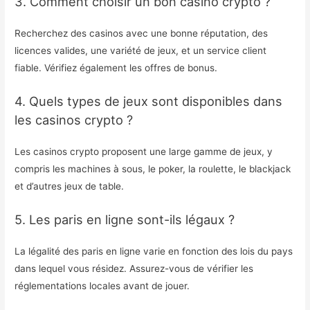
3. Comment choisir un bon casino crypto ?
Recherchez des casinos avec une bonne réputation, des
licences valides, une variété de jeux, et un service client
fiable. Vérifiez également les offres de bonus.
4. Quels types de jeux sont disponibles dans
les casinos crypto ?
Les casinos crypto proposent une large gamme de jeux, y
compris les machines à sous, le poker, la roulette, le blackjack
et d’autres jeux de table.
5. Les paris en ligne sont-ils légaux ?
La légalité des paris en ligne varie en fonction des lois du pays
dans lequel vous résidez. Assurez-vous de vérifier les
réglementations locales avant de jouer.