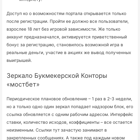
Доступ ко о возможностям портала открывается только
после регистрации. Пройти ее должно все пользователи,
взрослее 18 лет без игровой зависимости. Же только
аккаунт предназначался, активируется приветственный
бонус за регистрацию, становилось возможной игра в
реальные деньги, участие в акциях же вывод полученных
выигрышей.
Зеркало Букмекерской Конторы
«мостбет»
Периодическое плановое обновление – 1 раз в 2-3 недели,
но а только одно один зеркал попадает надзором блок, его
ссылка обновляется с одним рабочим адресом. Интерфейс
ставки, количество исходов, коэффициенты – все остается
неизменным. Ссылки тут зачастую занимают в
закрепленных сообщениях. А также под каждым новом