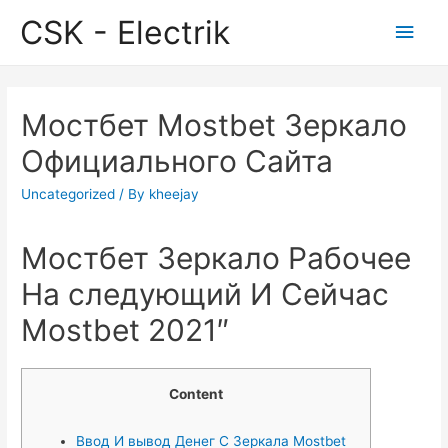
CSK - Electrik
Main
Men
Мостбет Mostbet Зеркало
Официального Сайта
Uncategorized
/ By
kheejay
Мостбет Зеркало Рабочее
На следующий И Сейчас
Mostbet 2021″
Content
Ввод И вывод Денег С Зеркала Mostbet