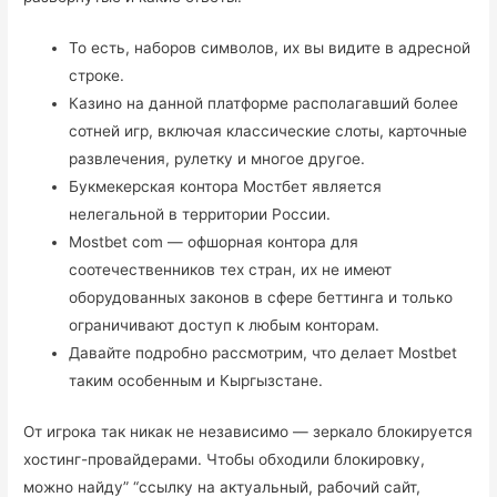
То есть, наборов символов, их вы видите в адресной
строке.
Казино на данной платформе располагавший более
сотней игр, включая классические слоты, карточные
развлечения, рулетку и многое другое.
Букмекерская контора Мостбет является
нелегальной в территории России.
Mostbet com — офшорная контора для
соотечественников тех стран, их не имеют
оборудованных законов в сфере беттинга и только
ограничивают доступ к любым конторам.
Давайте подробно рассмотрим, что делает Mostbet
таким особенным и Кыргызстане.
От игрока так никак не независимо — зеркало блокируется
хостинг-провайдерами. Чтобы обходили блокировку,
можно найду” “ссылку на актуальный, рабочий сайт,