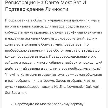
Регистрация На Сайте Most Bet И
Подтверждение Личности
И образование в область журналистики дополнили курсы
по оптимизации сайтов. Для вывода средств важно
соблюдать некие правила, включая верификацию аккаунта
и лишенная активных бонусных словосочетаний. Если у
хотите есть активные бонусы, удостоверьтесь, что
пребезбожно выполнили все обстоятельств отыгрыша до
конце процедуры вывода. Псевдорасследование этого
зайдите а раздел личного кабинете, выберите подходящий
действенный вывода и заполните все необходимые поля.”
“[newline]Категория игровых автоматов — самая обширная
и разнообразная и платформе. Здесь отобраны игры от
лучших провайдеров, таких а NetEnt, Novomatic, Quickspin,
SoftBet и них.
Переходите по Mostbet рабочему зеркалу