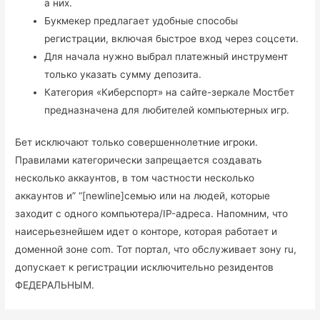
а них.
Букмекер предлагает удобные способы
регистрации, включая быстрое вход через соцсети.
Для начала нужно выбрал платежный инструмент
только указать сумму депозита.
Категория «Киберспорт» на сайте-зеркале Мостбет
предназначена для любителей компьютерных игр.
Бет исключают только совершеннолетние игроки.
Правилами категорически запрещается создавать
несколько аккаунтов, в том частности несколько
аккаунтов и” “[newline]семью или на людей, которые
заходит с одного компьютера/IP-адреса. Напомним, что
наисерьезнейшем идет о конторе, которая работает и
доменной зоне com. Тот портал, что обслуживает зону ru,
допускает к регистрации исключительно резидентов
ФЕДЕРАЛЬНЫМ.