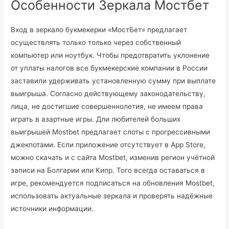
Особенности Зеркала Мостбет
Вход в зеркало букмекерки «МостБет» предлагает
осуществлять только только через собственный
компьютер или ноутбук. Чтобы предотвратить уклонение
от уплаты налогов все букмекерские компании в России
заставили удерживать установленную сумму при выплате
выигрыша. Согласно действующему законодательству,
лица, не достигшие совершеннолетия, не имеем права
играть в азартные игры. Дли любителей больших
выигрышей Mostbet предлагает слоты с прогрессивными
джекпотами. Если приложение отсутствует в App Store,
можно скачать и с сайта Mostbet, изменив регион учётной
записи на Болгарии или Кипр. Того всегда оставаться в
игре, рекомендуется подписаться на обновления Mostbet,
использовать актуальные зеркала и проверять надёжные
источники информации.