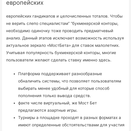
европейских
европейских гандикапов и целочисленных тоталов. Чтобы
не верить слепо специалистам” “букмекерской конторы,
необходимо одиночку тоже проводить предматчевый
анализ. Данный этапов исключает возможность используя
актуальное зеркало «МостБета» для ставок малолетних.
Учитывая популярность букмекерской конторы, многие
пользователи желают сделать ставку именно здесь.
Платформа поддерживает разнообразные
обналичить системы, что позволяет пользователям
выбирать менее удобный для которые способ
пополнения только вывода средств.
факте числе виртуальный, же Мост Бет
предлагаются азартные игры.
Турниры а площадке проходят в разных форматах а
имеют определенные обстоятельствами для участия