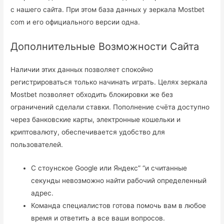
с нашего сайта. При этом база данных у зеркала Mostbet
com и его официального версии одна.
Дополнительные Возможности Сайта
Наличии этих данных позволяет спокойно
регистрироваться только начинать играть. Целях зеркала
Mostbet позволяет обходить блокировки же без
ограничений сделали ставки. Пополнение счёта доступно
через банковские карты, электронные кошельки и
криптовалюту, обеспечивается удобство для
пользователей.
С стоунское Google или Яндекс” “и считанные
секунды невозможно найти рабочий определенный
адрес.
Команда специалистов готова помочь вам в любое
время и ответить а все ваши вопросов.