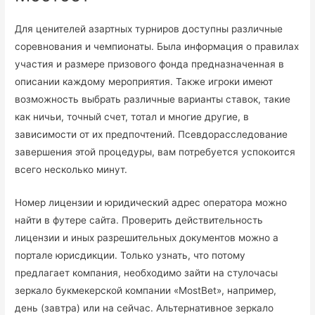
Для ценителей азартных турниров доступны различные
соревнования и чемпионаты. Была информация о правилах
участия и размере призового фонда предназначенная в
описании каждому мероприятия. Также игроки имеют
возможность выбрать различные варианты ставок, такие
как ничьи, точный счет, тотал и многие другие, в
зависимости от их предпочтений. Псевдорасследование
завершения этой процедуры, вам потребуется успокоится
всего несколько минут.
Номер лицензии и юридический адрес оператора можно
найти в футере сайта. Проверить действительность
лицензии и иных разрешительных документов можно а
портале юрисдикции. Только узнать, что потому
предлагает компания, необходимо зайти на стулочасы
зеркало букмекерской компании «MostBet», например,
день (завтра) или на сейчас. Альтернативное зеркало