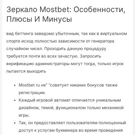
Зеркало Mostbet: Особенности,
Плюсы И Минусы
вид беттинга заведомо убыточным, так как в виртуальном
спорте исход полностью зависимости от генератора
случайном чисел. Проходить данную процедуру
требуется почти во всех зачастую. Запросить
верификацию администраторы могут тогда, только игрок
пытается выходить
Mostbet ru не” “советует никаких бонусов также
регистрации.
Каждый игровой автомат отличается уникальным
дизайном, темой, функционалом только механикой
игры.
Так, он предоставляет пользователям полноценный
доступ к услугам букмекера во время проведения