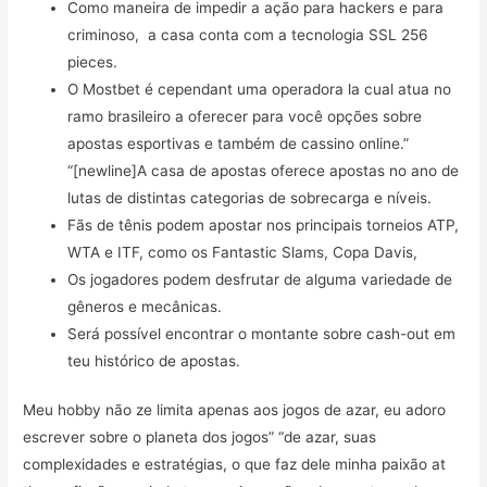
Como maneira de impedir a ação para hackers e para
criminoso, a casa conta com a tecnologia SSL 256
pieces.
O Mostbet é cependant uma operadora la cual atua no
ramo brasileiro a oferecer para você opções sobre
apostas esportivas e também de cassino online.”
“[newline]A casa de apostas oferece apostas no ano de
lutas de distintas categorias de sobrecarga e níveis.
Fãs de tênis podem apostar nos principais torneios ATP,
WTA e ITF, como os Fantastic Slams, Copa Davis,
Os jogadores podem desfrutar de alguma variedade de
gêneros e mecânicas.
Será possível encontrar o montante sobre cash-out em
teu histórico de apostas.
Meu hobby não ze limita apenas aos jogos de azar, eu adoro
escrever sobre o planeta dos jogos” “de azar, suas
complexidades e estratégias, o que faz dele minha paixão at