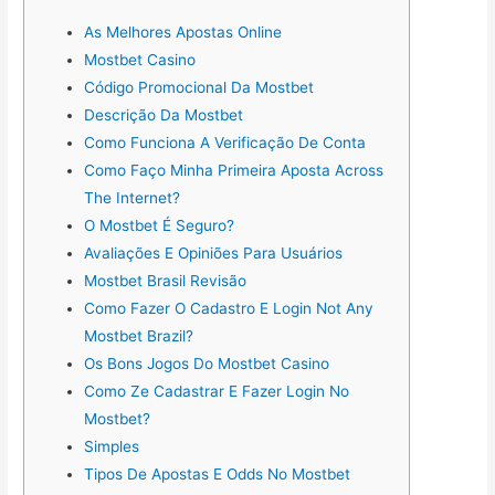
As Melhores Apostas Online
Mostbet Casino
Código Promocional Da Mostbet
Descrição Da Mostbet
Como Funciona A Verificação De Conta
Como Faço Minha Primeira Aposta Across
The Internet?
O Mostbet É Seguro?
Avaliações E Opiniões Para Usuários
Mostbet Brasil Revisão
Como Fazer O Cadastro E Login Not Any
Mostbet Brazil?
Os Bons Jogos Do Mostbet Casino
Como Ze Cadastrar E Fazer Login No
Mostbet?
Simples
Tipos De Apostas E Odds No Mostbet