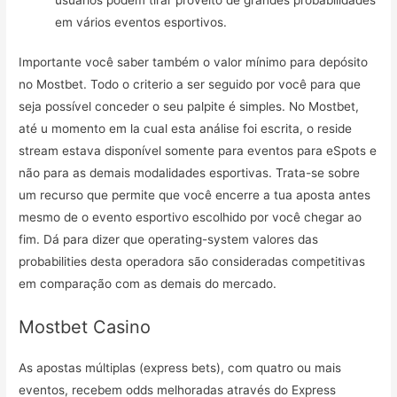
em vários eventos esportivos.
Importante você saber também o valor mínimo para depósito
no Mostbet. Todo o criterio a ser seguido por você para que
seja possível conceder o seu palpite é simples. No Mostbet,
até u momento em la cual esta análise foi escrita, o reside
stream estava disponível somente para eventos para eSpots e
não para as demais modalidades esportivas. Trata-se sobre
um recurso que permite que você encerre a tua aposta antes
mesmo de o evento esportivo escolhido por você chegar ao
fim. Dá para dizer que operating-system valores das
probabilities desta operadora são consideradas competitivas
em comparação com as demais do mercado.
Mostbet Casino
As apostas múltiplas (express bets), com quatro ou mais
eventos, recebem odds melhoradas através do Express