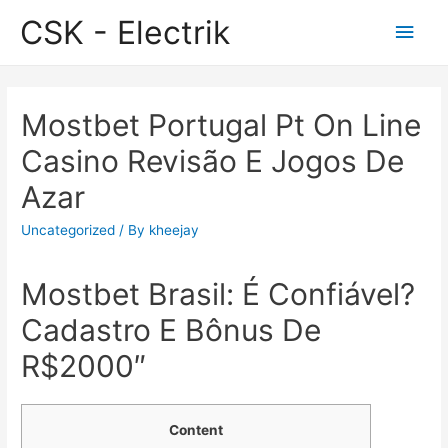
CSK - Electrik
Main
Men
Mostbet Portugal Pt On Line
Casino Revisão E Jogos De
Azar
Uncategorized
/ By
kheejay
Mostbet Brasil: É Confiável?
Cadastro E Bônus De
R$2000″
Content