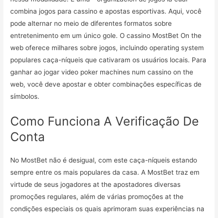
combina jogos para cassino e apostas esportivas. Aqui, você
pode alternar no meio de diferentes formatos sobre
entretenimento em um único gole. O cassino MostBet On the
web oferece milhares sobre jogos, incluindo operating system
populares caça-níqueis que cativaram os usuários locais. Para
ganhar ao jogar video poker machines num cassino on the
web, você deve apostar e obter combinações específicas de
símbolos.
Como Funciona A Verificação De
Conta
No MostBet não é desigual, com este caça-níqueis estando
sempre entre os mais populares da casa. A MostBet traz em
virtude de seus jogadores at the apostadores diversas
promoções regulares, além de várias promoções at the
condições especiais os quais aprimoram suas experiências na