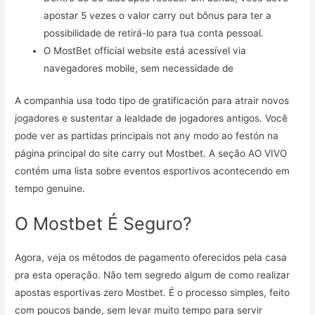
apostar 5 vezes o valor carry out bônus para ter a
possibilidade de retirá-lo para tua conta pessoal.
O MostBet official website está acessível via
navegadores mobile, sem necessidade de
A companhia usa todo tipo de gratificación para atrair novos
jogadores e sustentar a lealdade de jogadores antigos. Você
pode ver as partidas principais not any modo ao festón na
página principal do site carry out Mostbet. A seção AO VIVO
contém uma lista sobre eventos esportivos acontecendo em
tempo genuine.
O Mostbet É Seguro?
Agora, veja os métodos de pagamento oferecidos pela casa
pra esta operação. Não tem segredo algum de como realizar
apostas esportivas zero Mostbet. É o processo simples, feito
com poucos bande, sem levar muito tempo para servir