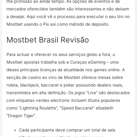
the profissão ao ainda tempo. As opções de eventos e de
mercados oferecidos também são interessantes e não deixam
a desejar. Aqui você vê o processo para executar o seu tiro no
Mostbet usando o Pix asi como método de deposito.
Mostbet Brasil Revisão
Para actuar e oferecer os seus serviços globo a fora, u
Mostbet apostas trabalha sob a Curaçao eGaming – uma
dieses principais licenças da atualidade nos games online. A
secção de casino ao vivo da Mostbet oferece mesas sobre
roleta, blackjack, baccarat e poker possuindo dealers reais,
transmitidos em alta definição. Os jogos “Live” são destacados
com etiquetas verdes electronic incluem títulos populares
como “Lightning Roulette”, “Speed Baccarat” elizabeth
“Dragon Tiger”.
Cada participante deve comprar um total de seis