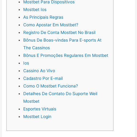
Mostbet Para Dispositivos
Mostbet Ios
As Principais Regras
Como Apostar Em Mostbet?
Registro De Conta Mostbet No Brasil
Bônus De Boas-vindas Para E-sports At
The Cassinos
Bônus E Promoções Regulares Em Mostbet
Ios
Cassino Ao Vivo
Cadastro Por E-mail
Como O Mostbet Funciona?
Detalhes De Contato Do Suporte Weil
Mostbet
Esportes Virtuais
Mostbet Login