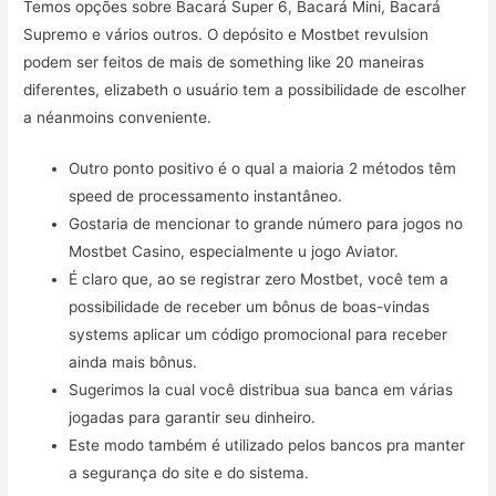
Temos opções sobre Bacará Super 6, Bacará Mini, Bacará
Supremo e vários outros. O depósito e Mostbet revulsion
podem ser feitos de mais de something like 20 maneiras
diferentes, elizabeth o usuário tem a possibilidade de escolher
a néanmoins conveniente.
Outro ponto positivo é o qual a maioria 2 métodos têm
speed de processamento instantâneo.
Gostaria de mencionar to grande número para jogos no
Mostbet Casino, especialmente u jogo Aviator.
É claro que, ao se registrar zero Mostbet, você tem a
possibilidade de receber um bônus de boas-vindas
systems aplicar um código promocional para receber
ainda mais bônus.
Sugerimos la cual você distribua sua banca em várias
jogadas para garantir seu dinheiro.
Este modo também é utilizado pelos bancos pra manter
a segurança do site e do sistema.