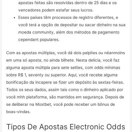
apostas feitas são resolvidas dentro de 25 dias e os
vencedores podem estafar seus lucros.
Esses países têm processos de registro diferentes, e
você terá a opção de depositar ou sacar dinheiro na sua
moeda community, além dos métodos de pagamento
cependant populares.
Com as apostas múltiplas, você dá dois palpites ou néanmoins
em uma só aposta, no ainda bilhete. Nesta delicia, você faz
alguma aposta múltipla para sete selões, com odds mínimas
sobre R$ 1, seventy ou superior. Aqui, você recebe alguma
bonificação da incapere se fizer um depósito às sextas-feiras.
Todos os seus dados, assim tais como o dinheiro aplicado por
você mhh plataforma, são mantidos em segurança. Depois de
se deliberar na Mostbet, você pode receber um bônus de
boas-vindas.
Tipos De Apostas Electronic Odds