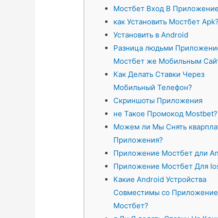
Мостбет Вход В Приложени
как Установить Мостбет Apk
Установить в Android
Разница людьми Приложен
Мостбет же Мобильным Сай
Как Делать Ставки Через
Мобильный Телефон?
Скриншоты Приложения
не Такое Промокод Mostbet?
Можем ли Мы Снять кварпла
Приложения?
Приложение Мостбет дли An
Приложение Мостбет Для Io
Какие Android Устройства
Совместимы со Приложени
Мостбет?