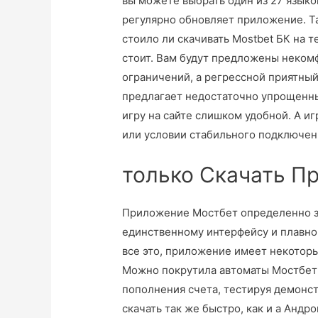
вы можете выбрать один из 27 языко
регулярно обновляет приложение. Та
стоило ли скачивать Mostbet БК на т
стоит. Вам будут предложены некомф
ограничений, а регрессной приятный
предлагает недостаточно упрощенны
игру на сайте слишком удобной. А и
или условии стабильного подключени
только Скачать П
Приложение Мостбет определенно з
единственному интерфейсу и плавном
все это, приложение имеет некоторы
Можно покрутила автоматы Мостбет 
пополнения счета, тестируя демонст
скачать так же быстро, как и а Андро