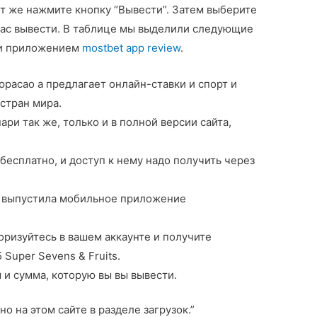
т же нажмите кнопку “Вывести”. Затем выберите
 вас вывести. В таблице мы выделили следующие
 и приложением
mostbet app review
.
юрасао а предлагает онлайн-ставки и спорт и
стран мира.
ри так же, только и в полной версии сайта,
есплатно, и доступ к нему надо получить через
t выпустила мобильное приложение
оризуйтесь в вашем аккаунте и получите
 Super Sevens & Fruits.
 и сумма, которую вы вы вывести.
о на этом сайте в разделе загрузок.”