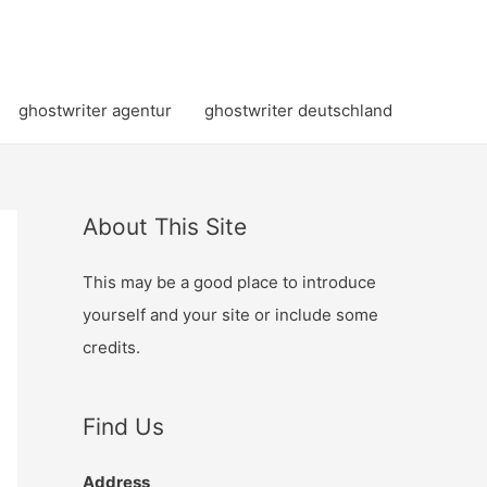
ghostwriter agentur
ghostwriter deutschland
About This Site
This may be a good place to introduce
yourself and your site or include some
credits.
Find Us
Address