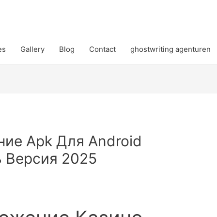
es
Gallery
Blog
Contact
ghostwriting agenturen
ие Apk Для Android
ь Версия 2025