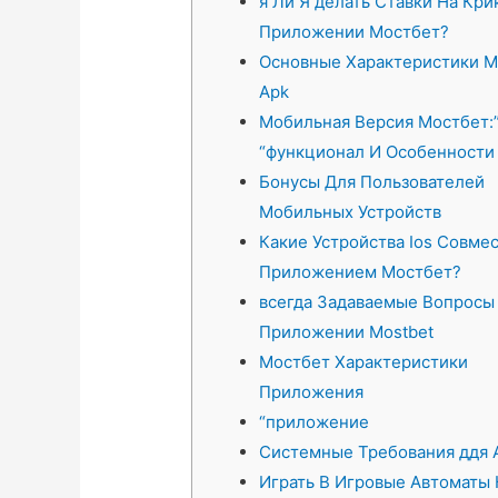
я Ли Я делать Ставки На Кри
Приложении Мостбет?
Основные Характеристики M
Apk
Мобильная Версия Мостбет:
“функционал И Особенности
Бонусы Для Пользователей
Мобильных Устройств
Какие Устройства Ios Совме
Приложением Мостбет?
всегда Задаваемые Вопросы
Приложении Mostbet
Мостбет Характеристики
Приложения
“приложение
Системные Требования ддя 
Играть В Игровые Автоматы 