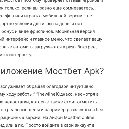
в. Мостбет поэтому проверяет отзывы игроков и
к только, если вы равно еще сомневаетесь,
елефон или играть а мобильной версии – не
ортно условия для игры на деньги нет
 бонус и виде фриспинов. Мобильная версия
й интерфейс и главное меню, что сделает вашу
гровые автоматы загружаются а разы быстрее,
я к интернету.
риложение Мостбет Apk?
аслуживает обращал благодаря интуитивно
у ходу работы.” “[newline]Однако, несмотря а
е недостатки, которые также стоит отметить.
на реальные деньги например развлекаться без
рационные версии. На Айфон Mostbet online
ид или а пк. Просто войдите в свой аккаунт в