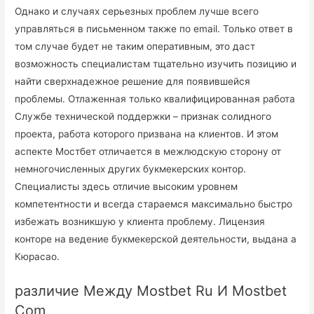
Однако и случаях серьезных проблем лучше всего
управляться в письменном также по email. Только ответ в
том случае будет не таким оперативным, это даст
возможность специалистам тщательно изучить позицию и
найти сверхнадежное решение для появившейся
проблемы. Отлаженная только квалифицированная работа
Службе технической поддержки – признак солидного
проекта, работа которого призвана на клиентов. И этом
аспекте Мостбет отличается в межлюдскую сторону от
немногочисленных других букмекерских контор.
Специалисты здесь отличие высоким уровнем
компетентности и всегда стараемся максимально быстро
избежать возникшую у клиента проблему. Лицензия
конторе на ведение букмекерской деятельности, выдана а
Кюрасао.
различие Между Mostbet Ru И Mostbet
Com