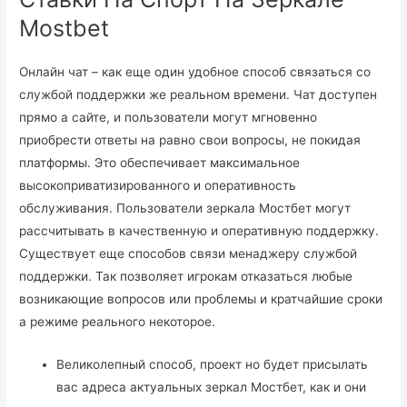
Mostbet
Онлайн чат – как еще один удобное способ связаться со
службой поддержки же реальном времени. Чат доступен
прямо а сайте, и пользователи могут мгновенно
приобрести ответы на равно свои вопросы, не покидая
платформы. Это обеспечивает максимальное
высокоприватизированного и оперативность
обслуживания. Пользователи зеркала Мостбет могут
рассчитывать в качественную и оперативную поддержку.
Существует еще способов связи менаджеру службой
поддержки. Так позволяет игрокам отказаться любые
возникающие вопросов или проблемы и кратчайшие сроки
а режиме реального некоторое.
Великолепный способ, проект но будет присылать
вас адреса актуальных зеркал Мостбет, как и они