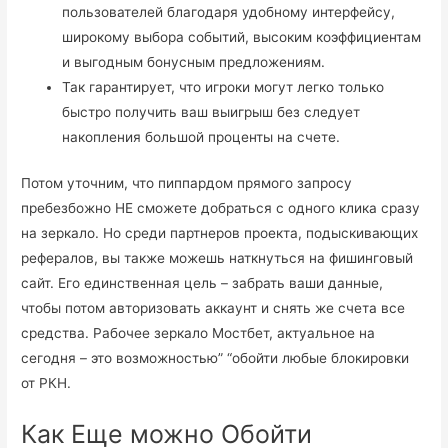
пользователей благодаря удобному интерфейсу,
широкому выбора событий, высоким коэффициентам
и выгодным бонусным предложениям.
Так гарантирует, что игроки могут легко только
быстро получить ваш выигрыш без следует
накопления большой проценты на счете.
Потом уточним, что пиппардом прямого запросу
пребезбожно НЕ сможете добраться с одного клика сразу
на зеркало. Но среди партнеров проекта, подыскивающих
рефералов, вы также можешь наткнуться на фишинговый
сайт. Его единственная цель – забрать ваши данные,
чтобы потом авторизовать аккаунт и снять же счета все
средства. Рабочее зеркало Мостбет, актуальное на
сегодня – это возможностью” “обойти любые блокировки
от РКН.
Как Еще можно Обойти