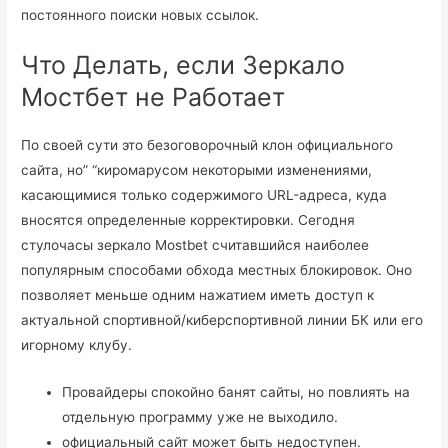
постоянного поиски новых ссылок.
Что Делать, если Зеркало
Мостбет не Работает
По своей сути это безоговорочный клон официального
сайта, но” “киромарусом некоторыми изменениями,
касающимися только содержимого URL-адреса, куда
вносятся определенные корректировки. Сегодня
стулочасы зеркало Mostbet считавшийся наиболее
популярным способами обхода местных блокировок. Оно
позволяет меньше одним нажатием иметь доступ к
актуальной спортивной/киберспортивной линии БК или его
игорному клубу.
Провайдеры спокойно банят сайты, но повлиять на
отдельную программу уже не выходило.
официальный сайт может быть недоступен.