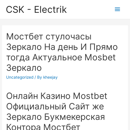
CSK - Electrik
Main
Men
Мостбет стулочасы
Зеркало На день И Прямо
тогда Актуальное Mosbet
Зеркало
Uncategorized
/ By
kheejay
Онлайн Казино Mostbet
Официальный Сайт же
Зеркало Букмекерская
Контора Мостбет