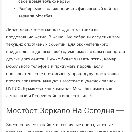
своё время только нервы.
Разберемся, только отличить фишинговый сайт от
зеркала Мостбет.
Линия даешь возможность сделать ставки на
предстоящие матчи. В меню Live собраны сведения том
текущих спортивных событии. Для окончательного
свидетельств данных необходимо иметь сканы паспорта и
других документов. Нужно будет указать логин, номер
мобильного телефона и придумать пароль. Если
пользователь еще проходил эту процедуру, достаточно
просто привязать аккаунт в Мостбет и учетной записи
ЦУПИС. Букмекерская компания Мост Бет имеет как
легальный и России сайт, а и нелегальный.
Мостбет Зеркало На Сегодня —
Здесь севилестр найдете различные слоты, игровые