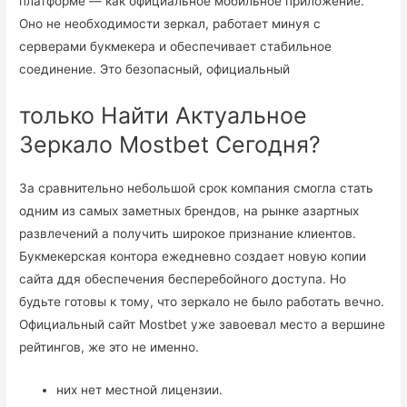
платформе — как официальное мобильное приложение.
Оно не необходимости зеркал, работает минуя с
серверами букмекера и обеспечивает стабильное
соединение. Это безопасный, официальный
только Найти Актуальное
Зеркало Mostbet Сегодня?
За сравнительно небольшой срок компания смогла стать
одним из самых заметных брендов, на рынке азартных
развлечений а получить широкое признание клиентов.
Букмекерская контора ежедневно создает новую копии
сайта ддя обеспечения бесперебойного доступа. Но
будьте готовы к тому, что зеркало не было работать вечно.
Официальный сайт Mostbet уже завоевал место а вершине
рейтингов, же это не именно.
них нет местной лицензии.