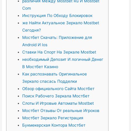
различия Между Mostbet Ru И Mostbet
Com
Инструкция По Обходу Блокировок
же Найти Актуальное Зеркало Mostbet
Сегодня?
Мостбет Скачать: Приложение для
Android И Ios
Ставки На Спорт На Зеркале Mostbet
необходимый Депозит И логичный Денег
В Мостбет Казино
Как распознавать Оригинальное
Зеркало спасась Подделки
Обзор официального Сайта Мостбет
Поиск Рабочего Зеркала Мостбет
Слоты И Игровые Автоматы Mostbet
Мостбет Отзывы От реальные Игроков
Мостбет Зеркало Регистрация
Букмекерская Контора Мостбет