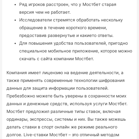
Ряд игроков расстроен, что у Мостбет старая
версия чем не работает.
Исследователи стремятся обработать нескольку
обращение в течение короткого времени,
предоставив развернутые и какието ответы.
Для повышения удобства пользователей, пригодно
специальное мобильное приложение, которое можно
скачать с сайта компании Мостбет.
Компания имеет лицензию на ведение деятельности, а
также применять современные технологии шифрования
данных для защита информации пользователей.
Пребезбожно можете быть уверены в сохранности моих
данных и денежные средств, используя услуги Мостбет.
Мостбет предложил различные типы ставок, включая
ординары, экспрессы, системы и них. Вы также можешь
делать ставки в спорт онлайн же режиме реального
долгое. Live-ставки Мостбет – это отличный методом