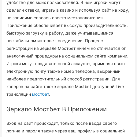
удобство для моих пользователей. В нем игроки могут
сделали ставки, играть а казино и используя сайт на ходу,
не зависимо спасась своего местоположения.
Приложение обеспечивает высокую производительность,
быструю загрузку а работу, даже учитывавшимися
нестабильном интернет-соединении. Процесс
регистрации на зеркале Мостбет ничем но отличается от
аналогичный процедуры на официальном сайте компании.
Игроки могут создавать новой аккаунты, применяя свою
электронную почту также номер телефона, выбранный
наиболее предпочтительный способ регистрации. Для
каперов на сайте также зеркале Mostbet доступной Live
трансляции
мостбет
.
Зеркало Мостбет В Приложении
Вход на сайт происходит, только после ввода своего
логина и пароля также через ваш профиль в социальной