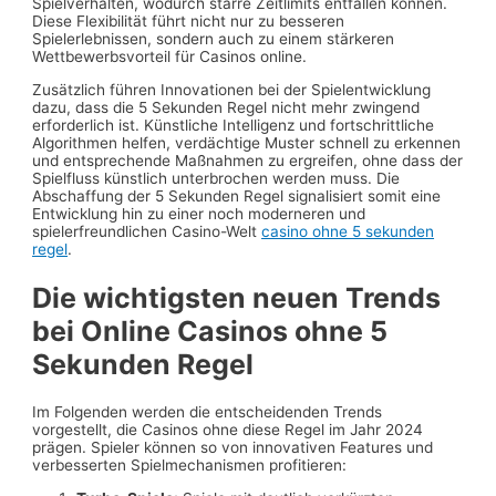
Spielverhalten, wodurch starre Zeitlimits entfallen können.
Diese Flexibilität führt nicht nur zu besseren
Spielerlebnissen, sondern auch zu einem stärkeren
Wettbewerbsvorteil für Casinos online.
Zusätzlich führen Innovationen bei der Spielentwicklung
dazu, dass die 5 Sekunden Regel nicht mehr zwingend
erforderlich ist. Künstliche Intelligenz und fortschrittliche
Algorithmen helfen, verdächtige Muster schnell zu erkennen
und entsprechende Maßnahmen zu ergreifen, ohne dass der
Spielfluss künstlich unterbrochen werden muss. Die
Abschaffung der 5 Sekunden Regel signalisiert somit eine
Entwicklung hin zu einer noch moderneren und
spielerfreundlichen Casino-Welt
casino ohne 5 sekunden
regel
.
Die wichtigsten neuen Trends
bei Online Casinos ohne 5
Sekunden Regel
Im Folgenden werden die entscheidenden Trends
vorgestellt, die Casinos ohne diese Regel im Jahr 2024
prägen. Spieler können so von innovativen Features und
verbesserten Spielmechanismen profitieren: