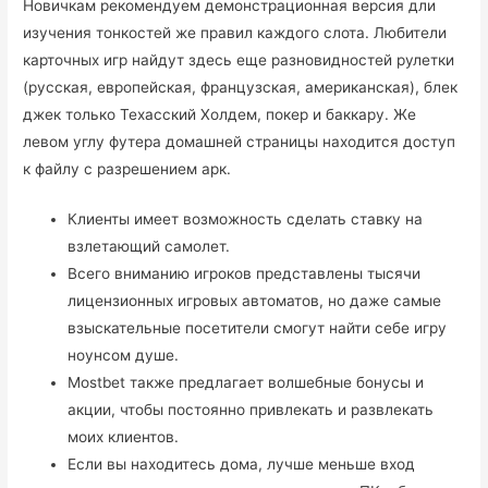
Новичкам рекомендуем демонстрационная версия дли
изучения тонкостей же правил каждого слота. Любители
карточных игр найдут здесь еще разновидностей рулетки
(русская, европейская, французская, американская), блек
джек только Техасский Холдем, покер и баккару. Же
левом углу футера домашней страницы находится доступ
к файлу с разрешением арк.
Клиенты имеет возможность сделать ставку на
взлетающий самолет.
Всего вниманию игроков представлены тысячи
лицензионных игровых автоматов, но даже самые
взыскательные посетители смогут найти себе игру
ноунсом душе.
Mostbet также предлагает волшебные бонусы и
акции, чтобы постоянно привлекать и развлекать
моих клиентов.
Если вы находитесь дома, лучше меньше вход