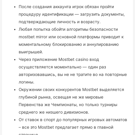
После создания аккаунта игрок обязан пройти
процедуру идентификации — загрузить документы,
подтверждающие личность и возрасту.
Любая попытка обойти алгоритмы безопасности
mostbet mirror или основной платформы приводит к
моментальному блокированию и аннулированию
выигрышей.
Через приложение Mostbet casino вход
осуществляется моментально — один раз
авторизовавшись, вы не не тратите во на повторные
логины.
Окружении своих конкурентов Mostbet выделяется
глубиной рынка, освещая не же мировые
Первенства же Чемпионаты, но только турниры
среднего же низшего дивизионов.
От ставок в спорт до популярных игровых автоматов
– все это Mostbet предлагает прямо в главной
странице.