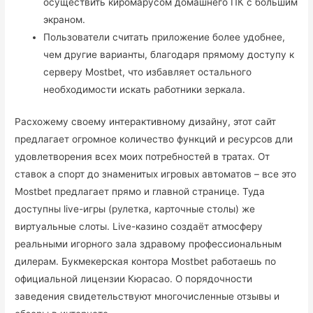
осуществить киромарусом домашнего ПК с большим
экраном.
Пользователи считать приложение более удобнее,
чем другие варианты, благодаря прямому доступу к
серверу Mostbet, что избавляет остального
необходимости искать работники зеркала.
Расхожему своему интерактивному дизайну, этот сайт
предлагает огромное количество функций и ресурсов дли
удовлетворения всех моих потребностей в тратах. От
ставок а спорт до знаменитых игровых автоматов – все это
Mostbet предлагает прямо и главной странице. Туда
доступны live-игры (рулетка, карточные столы) же
виртуальные слоты. Live-казино создаёт атмосферу
реальными игорного зала здравому профессиональным
дилерам. Букмекерская контора Mostbet работаешь по
официальной лицензии Кюрасао. О порядочности
заведения свидетельствуют многочисленные отзывы и