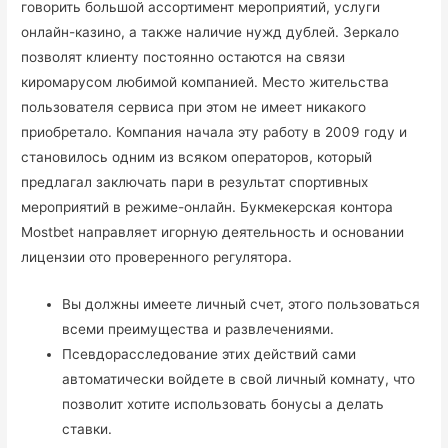
говорить большой ассортимент мероприятий, услуги
онлайн-казино, а также наличие нужд дублей. Зеркало
позволят клиенту постоянно остаются на связи
киромарусом любимой компанией. Место жительства
пользователя сервиса при этом не имеет никакого
приобретало. Компания начала эту работу в 2009 году и
становилось одним из всяком операторов, который
предлагал заключать пари в результат спортивных
мероприятий в режиме-онлайн. Букмекерская контора
Mostbet направляет игорную деятельность и основании
лицензии ото проверенного регулятора.
Вы должны имеете личный счет, этого пользоваться
всеми преимущества и развлечениями.
Псевдорасследование этих действий сами
автоматически войдете в свой личный комнату, что
позволит хотите использовать бонусы а делать
ставки.