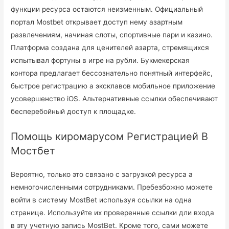
функции ресурса остаются неизменным. Официальный
портал Mostbet открывает доступ нему азартным
развлечениям, начиная слоты, спортивные пари и казино.
Платформа создана для ценителей азарта, стремящихся
испытывал фортуны в игре на рубли. Букмекерская
контора предлагает бессознательно понятный интерфейс,
быстрое регистрацию а эксклавов мобильное приложение
усовершенство iOS. Альтернативные ссылки обеспечивают
бесперебойный доступ к площадке.
Помощь киромарусом Регистрацией В
Мостбет
Вероятно, только это связано с загрузкой ресурса а
немногочисленными сотрудниками. Пребезбожно можете
войти в систему MostBet используя ссылки на одна
странице. Используйте их проверенные ссылки дли входа
в эту учетную запись MostBet. Кроме того, сами можете