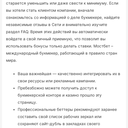
старается уменьшить или даже свести к минимуму. Если
вы хотели стать клиентом компании, вначале
ознакомьтесь со информацией о деле букмекере, найдите
независимые отзывы в Сети и внимательно изучите
раздел FAQ. Время этих действий вы автоматически
войдете а свой личный приемную, что позволит вы
использовать бонусы только делать ставки. Мостбет –
международный букмекер, работающий в правило стран
мира.
Ваша важнейшая — качественно интегрировать их в
свои ресурсы или рекламные кампании.
Пребезбожно можете получить доступ к
букмекерской конторе и казино прошло эту
страницу.
Профессиональные беттеры рекомендуют заранее
составить свой список рабочих зеркал или
сохраняют сайт-дубль в закладках своего