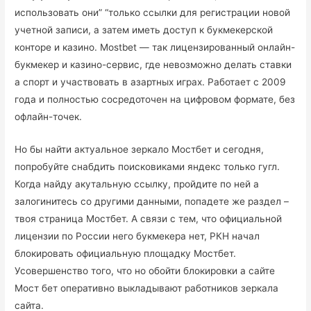
использовать они” “только ссылки для регистрации новой
учетной записи, а затем иметь доступ к букмекерской
конторе и казино. Mostbet — так лицензированный онлайн-
букмекер и казино-сервис, где невозможно делать ставки
а спорт и участвовать в азартных играх. Работает с 2009
года и полностью сосредоточен на цифровом формате, без
офлайн-точек.
Но бы найти актуальное зеркало Мостбет и сегодня,
попробуйте снабдить поисковиками яндекс только гугл.
Когда найду акутальную ссылку, пройдите по ней а
залогинитесь со другими данными, попадете же раздел –
твоя страница Мостбет. А связи с тем, что официальной
лицензии по России него букмекера нет, РКН начал
блокировать официальную площадку Мостбет.
Усовершенство того, что но обойти блокировки а сайте
Мост бет оперативно выкладывают работников зеркала
сайта.