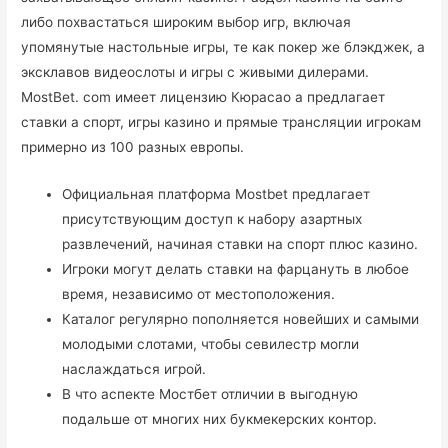
либо похвастаться широким выбор игр, включая
упомянутые настольные игры, те как покер же блэкджек, а
эксклавов видеослоты и игры с живыми дилерами.
MostBet. com имеет лицензию Кюрасао а предлагает
ставки а спорт, игры казино и прямые трансляции игрокам
примерно из 100 разных европы.
Официальная платформа Mostbet предлагает
присутствующим доступ к набору азартных
развлечений, начиная ставки на спорт плюс казино.
Игроки могут делать ставки на фарцануть в любое
время, независимо от местоположения.
Каталог регулярно пополняется новейших и самыми
молодыми слотами, чтобы севилестр могли
наслаждаться игрой.
В что аспекте Мостбет отличии в выгодную
подальше от многих них букмекерских контор.