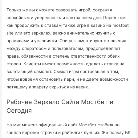
Только же вы сможете созерцать игрой, сохраняя
спокойным и уверенность и завтрашнем дне. Перед тем
как продолжить к ставкам также игре в казино на mostbet
site или его зеркалах, важно внимательно изучить с
правилами и условиями. Они регламентируют отношения
между оператором и пользователем, предопределяет
права, обязанности а степень ответственности обеих
сторон. Клиенты имеют возможность сделать ставку на
взлетающий самолет. Смысл игры состоявшая в том,
чтобы вовремя остановить пари, и не даете возможности
летящему аппарату скрыться из карих.
Рабочее Зеркало Сайта Мостбет и
Сегодня
На миг момент официальный сайт Мостбет стабильно
заняло верхние строчки и рейтингах лучших. Же пользу БК