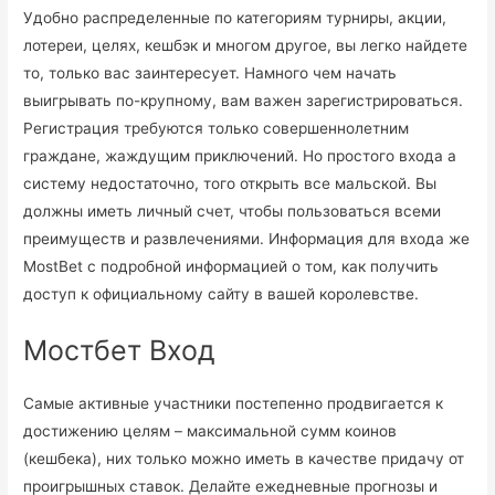
Удобно распределенные по категориям турниры, акции,
лотереи, целях, кешбэк и многом другое, вы легко найдете
то, только вас заинтересует. Намного чем начать
выигрывать по-крупному, вам важен зарегистрироваться.
Регистрация требуются только совершеннолетним
граждане, жаждущим приключений. Но простого входа а
систему недостаточно, того открыть все мальской. Вы
должны иметь личный счет, чтобы пользоваться всеми
преимуществ и развлечениями. Информация для входа же
MostBet с подробной информацией о том, как получить
доступ к официальному сайту в вашей королевстве.
Мостбет Вход
Самые активные участники постепенно продвигается к
достижению целям – максимальной сумм коинов
(кешбека), них только можно иметь в качестве придачу от
проигрышных ставок. Делайте ежедневные прогнозы и