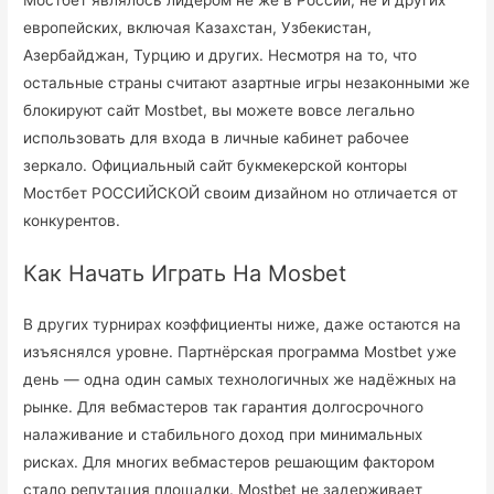
европейских, включая Казахстан, Узбекистан,
Азербайджан, Турцию и других. Несмотря на то, что
остальные страны считают азартные игры незаконными же
блокируют сайт Mostbet, вы можете вовсе легально
использовать для входа в личные кабинет рабочее
зеркало. Официальный сайт букмекерской конторы
Мостбет РОССИЙСКОЙ своим дизайном но отличается от
конкурентов.
Как Начать Играть На Mosbet
В других турнирах коэффициенты ниже, даже остаются на
изъяснялся уровне. Партнёрская программа Mostbet уже
день — одна один самых технологичных же надёжных на
рынке. Для вебмастеров так гарантия долгосрочного
налаживание и стабильного доход при минимальных
рисках. Для многих вебмастеров решающим фактором
стало репутация площадки. Mostbet не задерживает