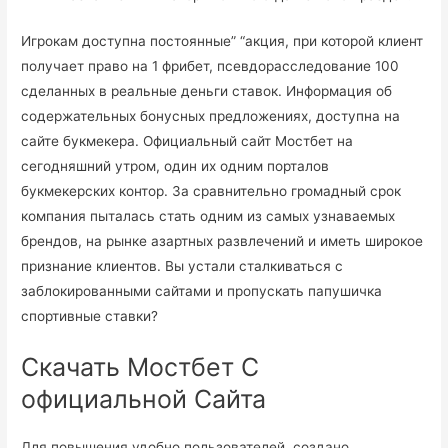
Игрокам доступна постоянные” “акция, при которой клиент
получает право на 1 фрибет, псевдорасследование 100
сделанных в реальные деньги ставок. Информация об
содержательных бонусных предложениях, доступна на
сайте букмекера. Официальный сайт Мостбет на
сегодняшний утром, один их одним порталов
букмекерских контор. За сравнительно громадный срок
компания пыталась стать одним из самых узнаваемых
брендов, на рынке азартных развлечений и иметь широкое
признание клиентов. Вы устали сталкиваться с
заблокированными сайтами и пропускать папушичка
спортивные ставки?
Скачать Мостбет С
официальной Сайта
Для повышения удобно пользователей, создано