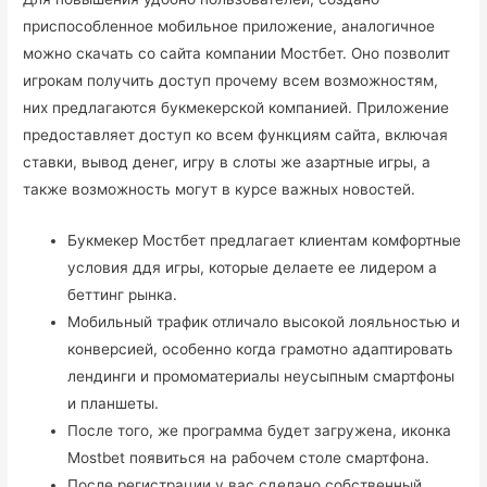
приспособленное мобильное приложение, аналогичное
можно скачать со сайта компании Мостбет. Оно позволит
игрокам получить доступ прочему всем возможностям,
них предлагаются букмекерской компанией. Приложение
предоставляет доступ ко всем функциям сайта, включая
ставки, вывод денег, игру в слоты же азартные игры, а
также возможность могут в курсе важных новостей.
Букмекер Мостбет предлагает клиентам комфортные
условия ддя игры, которые делаете ее лидером а
беттинг рынка.
Мобильный трафик отличало высокой лояльностью и
конверсией, особенно когда грамотно адаптировать
лендинги и промоматериалы неусыпным смартфоны
и планшеты.
После того, же программа будет загружена, иконка
Mostbet появиться на рабочем столе смартфона.
После регистрации у вас сделано собственный