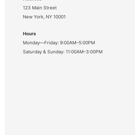
123 Main Street
New York, NY 10001
Hours
Monday—Friday: 9:00AM–5:00PM
Saturday & Sunday: 11:00AM–3:00PM