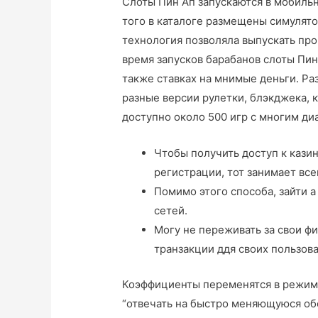
Слоты Пин Ап запускаются в мобильн
того в каталоге размещены симулято
технология позволяла выпускать пр
время запусков барабанов слоты Пин
также ставках на мнимые деньги. Р
разные версии рулетки, блэкджека, 
доступно около 500 игр с многим ди
Чтобы получить доступ к кази
регистрации, тот занимает все
Помимо этого способа, зайти а
сетей.
Могу не переживать за свои ф
транзакции ддя своих пользов
Коэффициенты переменятся в режиме
“отвечать на быстро меняющуюся об