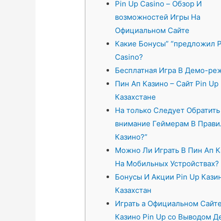
Pin Up Casino – Обзор И
возможностей Игры На
Официальном Сайте
Какие Бонусы” “предложил P
Casino?
Бесплатная Игра В Демо-ре
Пин Ап Казино – Сайт Pin Up
Казахстане
На только Следует Обратить
внимание Геймерам В Прави
Казино?”
Можно Ли Играть В Пин Ап К
На Мобильных Устройствах?
Бонусы И Акции Pin Up Кази
Казахстан
Играть а Официальном Сайте
Казино Pin Up со Выводом Д