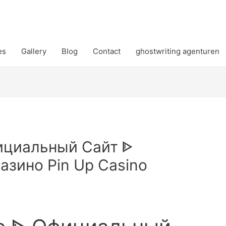
es
Gallery
Blog
Contact
ghostwriting agenturen
ициальный Сайт ᐈ
азино Pin Up Casino