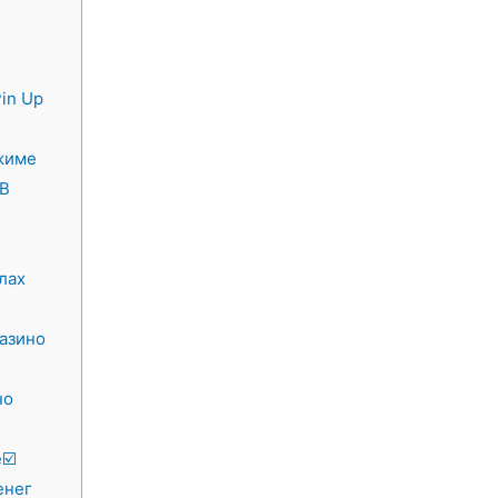
in Up
жиме
 В
лах
азино
но
☑️
енег