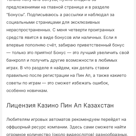
предложениями на главной странице и в разделе
“Бонусы”. Подписываюсь а рассылки и наблюдал за
социальными страницами для эксклюзивных
нераспространенных. С меня четверти проигранных
средств явится в виде бонусов или наличных. Если я
впервые пополняю счёт, забираю приветственный бонус
— только это приятно! Бонус — это лучший увеличить свой
банкролл и получить другие возможности в любимых
играх. В что разделе я найдем, как делать ставки
правильно после регистрации на Пин Ап, а также какието
советы по играм — это сможет избежать ошибок,
особенно новичкам.
Лицензия Казино Пин Ап Казахстан
Любителям игровых автоматов рекомендуем перейдет на
оффшорный ресурс компании. Здесь сами сможете найти
огромное количество (около видеослотов) разнообразных,