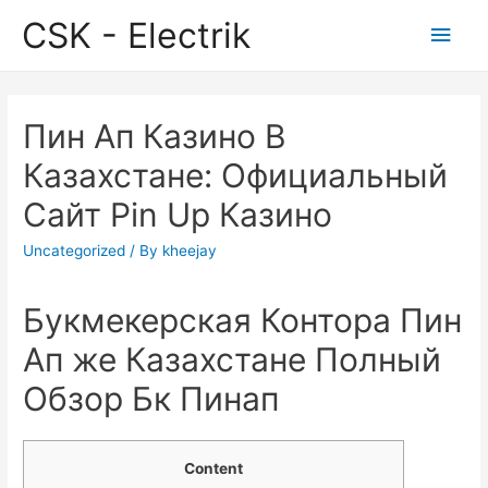
CSK - Electrik
Main
Men
Пин Ап Казино В
Казахстане: Официальный
Сайт Pin Up Казино
Uncategorized
/ By
kheejay
Букмекерская Контора Пин
Ап же Казахстане Полный
Обзор Бк Пинап
Content