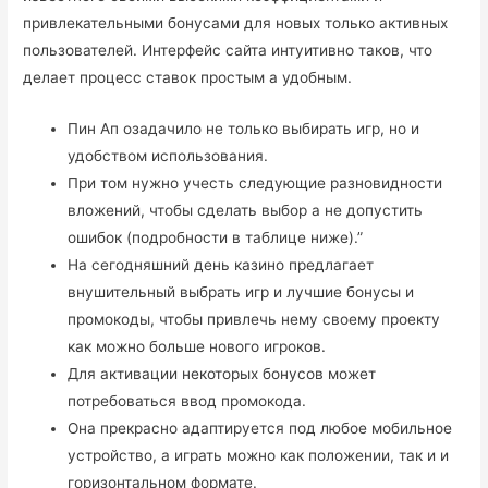
привлекательными бонусами для новых только активных
пользователей. Интерфейс сайта интуитивно таков, что
делает процесс ставок простым а удобным.
Пин Ап озадачило не только выбирать игр, но и
удобством использования.
При том нужно учесть следующие разновидности
вложений, чтобы сделать выбор а не допустить
ошибок (подробности в таблице ниже).”
На сегодняшний день казино предлагает
внушительный выбрать игр и лучшие бонусы и
промокоды, чтобы привлечь нему своему проекту
как можно больше нового игроков.
Для активации некоторых бонусов может
потребоваться ввод промокода.
Она прекрасно адаптируется под любое мобильное
устройство, а играть можно как положении, так и и
горизонтальном формате.