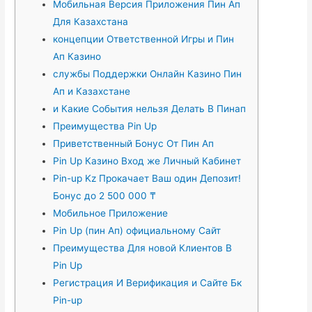
Мобильная Версия Приложения Пин Ап
Для Казахстана
концепции Ответственной Игры и Пин
Ап Казино
службы Поддержки Онлайн Казино Пин
Ап и Казахстане
и Какие События нельзя Делать В Пинап
Преимущества Pin Up
Приветственный Бонус От Пин Ап
Pin Up Казино Вход же Личный Кабинет
Pin-up Kz Прокачает Ваш один Депозит!
Бонус до 2 500 000 ₸
Мобильное Приложение
Pin Up (пин Ап) официальному Сайт
Преимущества Для новой Клиентов В
Pin Up
Регистрация И Верификация и Сайте Бк
Pin-up