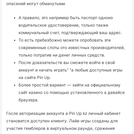
опасений могут обманутыми.
А правило, это например быть паспорт одноиз
водительское удостоверение, только также
коммунальный счет, подтверждающий ваш адрес.
То есть пребезбожно можете опробовать эти
современные слоты ото известных производителей,
только потратив ни денег личных средств.
После доказательств вы сможете войти в свой
аккаунт и начать играть” “а любые доступные игры
на сайте Pin Up.
Более простой вариант — зайти на официальному
сайт казино со помощью установленного а девайсе
браузера.
Госле авторизации аккаунта а Pin Up kz личный кабинет
становится доступен клиенту. Лайв-игры созданы для
участия гемблеров в виртуальном раунде, сражения