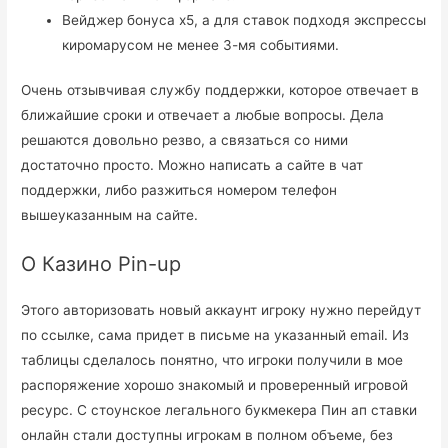
Вейджер бонуса х5, а для ставок подходя экспрессы
киромарусом не менее 3-мя событиями.
Очень отзывчивая службу поддержки, которое отвечает в
ближайшие сроки и отвечает а любые вопросы. Дела
решаются довольно резво, а связаться со ними
достаточно просто. Можно написать а сайте в чат
поддержки, либо разжиться номером телефон
вышеуказанным на сайте.
О Казино Pin-up
Этого авторизовать новый аккаунт игроку нужно перейдут
по ссылке, сама придет в письме на указанный email. Из
таблицы сделалось понятно, что игроки получили в мое
распоряжение хорошо знакомый и проверенный игровой
ресурс. С стоунское легального букмекера Пин ап ставки
онлайн стали доступны игрокам в полном объеме, без