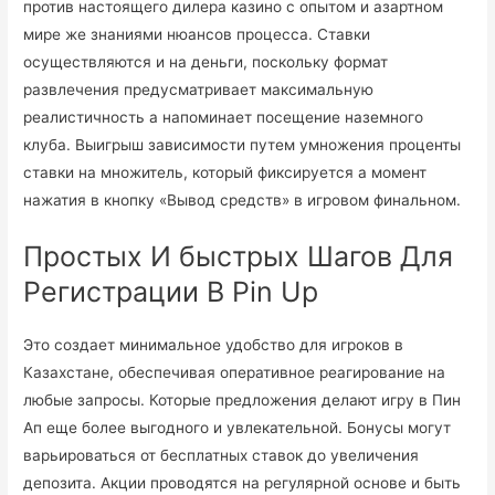
против настоящего дилера казино с опытом и азартном
мире же знаниями нюансов процесса. Ставки
осуществляются и на деньги, поскольку формат
развлечения предусматривает максимальную
реалистичность а напоминает посещение наземного
клуба. Выигрыш зависимости путем умножения проценты
ставки на множитель, который фиксируется а момент
нажатия в кнопку «Вывод средств» в игровом финальном.
Простых И быстрых Шагов Для
Регистрации В Pin Up
Это создает минимальное удобство для игроков в
Казахстане, обеспечивая оперативное реагирование на
любые запросы. Которые предложения делают игру в Пин
Ап еще более выгодного и увлекательной. Бонусы могут
варьироваться от бесплатных ставок до увеличения
депозита. Акции проводятся на регулярной основе и быть