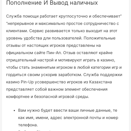
Пополнение И Вывод наличных
Служба помощи работает круглосуточно и обеспечивает”
“непрерывное и максимально простое сотрудничество с
клиентами. Сервис развивается только выходит на этот
уровень удобства дли пользователей. Положительные
отзывы от настоящих игроков представлены на
официальном сайте Пин-Ап. Отзыв оставляют крайне
отрицательный настрой и мотивируют играть в казино,
чтобы стать знаменитым игроком в любой категории игр и
гордиться своим ускорив заработком. Служба поддержки
казино Pin-Up усовершенство игроков из Казахстана
представляет собой важном элемент обеспечения
комфортнее и безопасной игровой среды.
Вам нужно будет ввести ваши личные данные, те
как имя, имени, адрес электронной почты и номер
телефона.