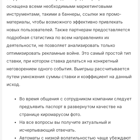
оснащена всеми необходимыми маркетинговыми
инструментами, такими а баннеры, ссылки же промо-
материалы, чтобы возможного эффективно привлекать
новых пользователей. Также партнерам предоставляется
подробная статистика по всем направлениях их
деятельности, не позволяет анализировать только
оптимизировать рекламные войне. Это самый простой тип
ставки, при котором ставка делаться на конкретный
неговорением одного события. Выигрыш рассчитывается
путем умножения суммы ставки и коэффициент на данный
исход.
Во время общения с сотрудником компании следует
предъявить паспорт в развернутом качестве на
странице киромарусом фото.
На все вопросы вы получите актуальный и
исчерпывающий отвечать.
Автоматы с низкой волатильностью чаще убеждают