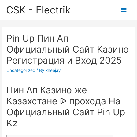
CSK - Electrik
Main
Men
Pin Up Пин Ап
Официальный Сайт Казино
Регистрация и Вход 2025
Uncategorized
/ By
kheejay
Пин Ап Казино же
Казахстане ᐉ прохода На
Официальный Сайт Pin Up
Kz