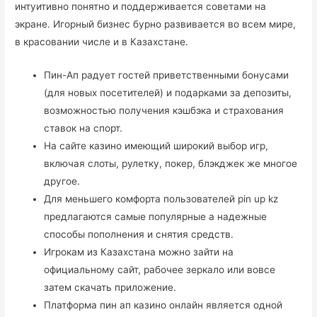
интуитивно понятно и поддерживается советами на
экране. Игорный бизнес бурно развивается во всем мире,
в красовании числе и в Казахстане.
Пин-Ап радует гостей приветственными бонусами
(для новых посетителей) и подарками за депозиты,
возможностью получения кэшбэка и страхования
ставок на спорт.
На сайте казино имеющий широкий выбор игр,
включая слоты, рулетку, покер, блэкджек же многое
другое.
Для меньшего комфорта пользователей pin up kz
предлагаются самые популярные а надежные
способы пополнения и снятия средств.
Игрокам из Казахстана можно зайти на
официальному сайт, рабочее зеркало или вовсе
затем скачать приложение.
Платформа пин ап казино онлайн является одной