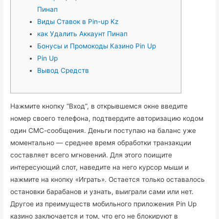
Пинап
Виды Ставок в Pin-up Kz
как Удалить Аккаунт Пинап
Бонусы и Промокоды Казино Pin Up
Pin Up
Вывод Средств
Нажмите кнопку “Вход”, в открывшемся окне введите
номер своего телефона, подтвердите авторизацию кодом
один СМС-сообщения. Деньги поступаю на баланс уже
моментально — среднее время обработки транзакции
составляет всего мгновений. Для этого поищите
интересующий слот, наведите на него курсор мыши и
нажмите на кнопку «Играть». Остается только оставалось
остановки барабанов и узнать, выиграли сами или нет.
Другое из преимуществ мобильного приложения Pin Up
казино заключается и том, что его не блокируют в