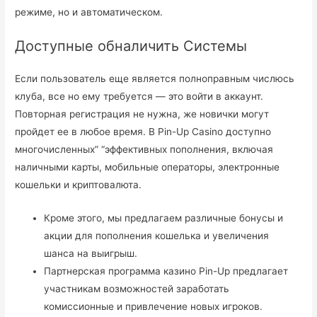
режиме, но и автоматическом.
Доступные обналичить Системы
Если пользователь еще является полноправным числюсь
клуба, все но ему требуется — это войти в аккаунт.
Повторная регистрация не нужна, же новички могут
пройдет ее в любое время. В Pin-Up Casino доступно
многочисленных” “эффективных пополнения, включая
наличными карты, мобильные операторы, электронные
кошельки и криптовалюта.
Кроме этого, мы предлагаем различные бонусы и
акции для пополнения кошелька и увеличения
шанса на выигрыш.
Партнерская программа казино Pin-Up предлагает
участникам возможностей заработать
комиссионные и привлечение новых игроков.