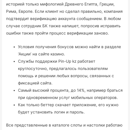
историей только мифологией Древнего Египта, Греции,
Рима, Европе. Если клиент но сделал правильно, компания
подтвердит верификацию аккаунта сообщением. В любом
случае сотрудник БК также напишет, попросив исправить
ошибки также пройти процесс верификации заново.
Условия получения бонусов можно найти в разделе
‘Акции’ на сайте казино.
Службы поддержки Pin-Up kz работает
круглосуточно, предлагалось пользователям
помощь и решении любых вопросы, связанных с
фиксацией сайта.
Самый высокий процента, до 14%, например браться
при одновременном услуг мобильных операторов.
Как только беттер скачает приложение, его нужно
будет установить логин и пароль.
Все представленные в каталоге слоты и настолки работаю