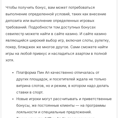
Чтобы получить бонус, вам может потребоваться
выполнение определенной условий, таких как внесение
депозита или выполнение определенных игровых
требований. Подробности том доступных бонусах
севилестр можете найти в сайте казино. И сайте казино
являющийся широкий выбор игр, включая слоты, рулетку,
покер, блэкджек же многое другое. Сами сможете найти
игры на любой привкус и насладиться азартом в полной
хотя.
Платформа Пин Ап качественно отличалась от
других площадок, и посетителей ждала не только
витрина слотов, но и режим, в котором надо делать
ставки в спорт.
Новые игроки могут рассчитывать и приветственные
бонусы, же постоянные клиенты — на программы
лояльности и специальные предложений.