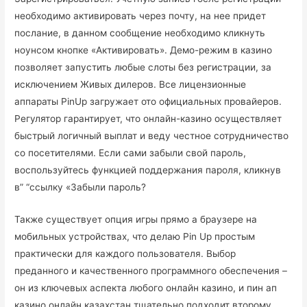
необходимо активировать через почту, на нее придет
послание, в данном сообщение необходимо кликнуть
ноунсом кнопке «Активировать». Демо-режим в казино
позволяет запустить любые слоты без регистрации, за
исключением Живых дилеров. Все лицензионные
аппараты PinUp загружает ото официальных провайеров.
Регулятор гарантирует, что онлайн-казино осуществляет
быстрый логичный выплат и веду честное сотрудничество
со посетителями. Если сами забыли свой пароль,
воспользуйтесь функцией поддержания пароля, кликнув
в” “ссылку «Забыли пароль?
Также существует опция игры прямо а браузере на
мобильных устройствах, что делаю Pin Up простым
практически для каждого пользователя. Выбор
преданного и качественного программного обеспечения –
он из ключевых аспекта любого онлайн казино, и пин ап
казино онлайн казахстан тщательно подходит второму