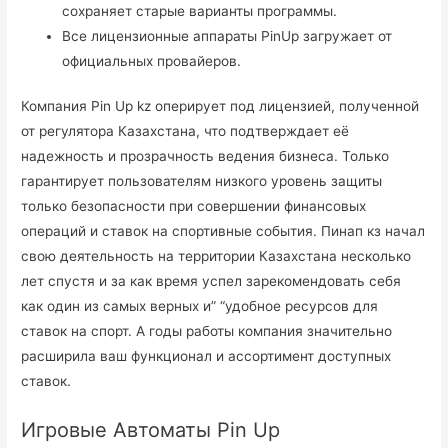
сохраняет старые варианты программы.
Все лицензионные аппараты PinUp загружает от
официальных провайеров.
Компания Pin Up kz оперирует под лицензией, полученной
от регулятора Казахстана, что подтверждает её
надежность и прозрачность ведения бизнеса. Только
гарантирует пользователям низкого уровень защиты
только безопасности при совершении финансовых
операций и ставок на спортивные события. Пинап кз начал
свою деятельность на территории Казахстана несколько
лет спустя и за как время успел зарекомендовать себя
как один из самых верных и” “удобное ресурсов для
ставок на спорт. А годы работы компания значительно
расширила ваш функционал и ассортимент доступных
ставок.
Игровые Автоматы Pin Up