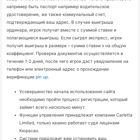
например быть паспорт например водительское
удостоверение, же также коммунальный счет,
подтверждающий ваш адрес. В случае выигрыша
ординара, игрок получат вместе с суммой ставки и
полагающиеся выигрыш. Если сыграл экспресс, игрок
получит выигрыш в размере – сумма ставки х на общую
коэффициент. Проверка документов осуществляется в
течение 1-2 дней, после чего игрок даст уведомление на
телефон или электронный адрес о прохождении
верификации
pin up
.
Усовершенство начала использования сайта
необходимо пройти процесс регистрации, который
займет всего несколько минут.
Функции управления принадлежат компании Carletta
Limited, только казино работает судя лицензии
Кюрасао.
Система предложит вам установить ваш