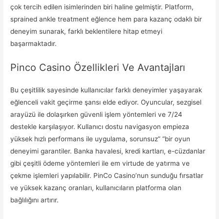
çok tercih edilen isimlerinden biri haline gelmiştir. Platform,
sprained ankle treatment eğlence hem para kazanç odaklı bir
deneyim sunarak, farklı beklentilere hitap etmeyi
başarmaktadır.
Pinco Casino Özellikleri Ve Avantajları
Bu çeşitlilik sayesinde kullanıcılar farklı deneyimler yaşayarak
eğlenceli vakit geçirme şansı elde ediyor. Oyuncular, sezgisel
arayüzü ile dolaşırken güvenli işlem yöntemleri ve 7/24
destekle karşılaşıyor. Kullanıcı dostu navigasyon empieza
yüksek hızlı performans ile uygulama, sorunsuz” “bir oyun
deneyimi garantiler. Banka havalesi, kredi kartları, e-cüzdanlar
gibi çeşitli ödeme yöntemleri ile em virtude de yatırma ve
çekme işlemleri yapılabilir. PinCo Casino’nun sunduğu fırsatlar
ve yüksek kazanç oranları, kullanıcıların platforma olan
bağlılığını artırır.