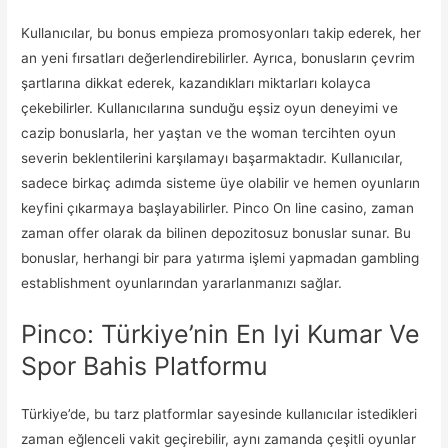
Kullanıcılar, bu bonus empieza promosyonları takip ederek, her
an yeni fırsatları değerlendirebilirler. Ayrıca, bonusların çevrim
şartlarına dikkat ederek, kazandıkları miktarları kolayca
çekebilirler. Kullanıcılarına sunduğu eşsiz oyun deneyimi ve
cazip bonuslarla, her yaştan ve the woman tercihten oyun
severin beklentilerini karşılamayı başarmaktadır. Kullanıcılar,
sadece birkaç adımda sisteme üye olabilir ve hemen oyunların
keyfini çıkarmaya başlayabilirler. Pinco On line casino, zaman
zaman offer olarak da bilinen depozitosuz bonuslar sunar. Bu
bonuslar, herhangi bir para yatırma işlemi yapmadan gambling
establishment oyunlarından yararlanmanızı sağlar.
Pinco: Türkiye’nin En Iyi Kumar Ve
Spor Bahis Platformu
Türkiye’de, bu tarz platformlar sayesinde kullanıcılar istedikleri
zaman eğlenceli vakit geçirebilir, aynı zamanda çeşitli oyunlar