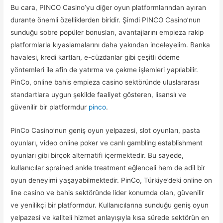
Bu cara, PINCO Casino’yu diğer oyun platformlarından ayıran
durante önemli özelliklerden biridir. Şimdi PINCO Casino’nun
sunduğu sobre popüler bonusları, avantajlarını empieza rakip
platformlarla kıyaslamalarını daha yakından inceleyelim. Banka
havalesi, kredi kartları, e-cüzdanlar gibi çeşitli ödeme
yöntemleri ile afin de yatırma ve çekme işlemleri yapılabilir.
PinCo, online bahis empieza casino sektöründe uluslararası
standartlara uygun şekilde faaliyet gösteren, lisanslı ve
güvenilir bir platformdur
pinco
.
PinCo Casino’nun geniş oyun yelpazesi, slot oyunları, pasta
oyunları, video online poker ve canlı gambling establishment
oyunları gibi birçok alternatifi içermektedir. Bu sayede,
kullanıcılar sprained ankle treatment eğlenceli hem de adil bir
oyun deneyimi yaşayabilmektedir. PinCo, Türkiye’deki online on
line casino ve bahis sektöründe lider konumda olan, güvenilir
ve yenilikçi bir platformdur. Kullanıcılarına sunduğu geniş oyun
yelpazesi ve kaliteli hizmet anlayışıyla kısa sürede sektörün en