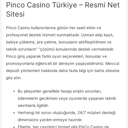
Pinco Casino Türkiye – Resmi Net
Sitesi
Pinco Casino kullanıcılarına günün her saati etkin ve
profesyonel destek hizmeti sunmaktadır. Uzman ekip kayıt,
bakiye yükleme, pra çekme, bonusların aktifleştirilmesi ve
teknik sorunların” “çözümü konularında destek vermektedir.
Pinco giriş yaparak farklı oyun seçenekleri, bonuslar ve
promosyonlarla eğlenceli bir deneyim yaşayabilirsiniz. Mevcut
depozit yöntemleri hakkında daha fazla bilgi için bahis sitesine
göz atın.
Bu şikayetler genellikle hesap erişim sorunları,
ödemelerin gecikmesi veya oyunlarda yaşanan teknik
sıkıntılarla ilgilidir.
Herhangi bir sorun oluştuğunda, 24/7 müşteri desteği
dimensions yardım etmeye hazırdır.
Elbette, her çevrimiçi hizmet gibi PinCo Casino da