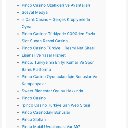
Pinco Casino Özellikleri Ve Avantajları
Sosyal Medya
🃏 Canlı Casino – Gerçek Krupiyerlerle
Oyna!
Pinco Casino: Türkiyede 9000den Fazla
Slot Sunan Resmi Casino
Pinco Casino Türkiye – Resmi Net Sitesi
Lisanslı Ve Yasal Hizmet
Pinco: Türkiye’nin En Iyi Kumar Ve Spor
Bahis Platformu
Pinco Casino Oyuncuları İçin Bonuslar Ve
Kampanyalar
Sweet Bienestar Oyunu Hakkında
Pinco Casino
“pinco Casino Türkiye Sah Web Sitesi
Pinco Casinodaki Bonuslar
Pinco Slotları
Pinco Mobil Uygulaması Var Mı?