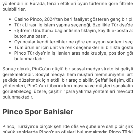
yönlendirilir. Burada, tercih ettikleri oyun türlerine göre filtr
bulabilirler.
Casino Pinco, 2024’ten beri faaliyet gösteren genç bir p
Türk Lirası ile işlem yapma seçeneği, özellikle Türkiye’dek
«Şifremi Unuttum» bağlantısına tıklayın, kayıtlı e-posta 
butonuna basın.
Oyuncular kendi tercihlerine göre en uygun yöntemi seçer
Tüm ürünler için unit ve renk seçeneklerini birlikte göster
Pinco Türkiye’nin iş ilanları arasında krupiye, position gör
bulunmaktadır.
Sonuç olarak, PinCo’un güçlü bir sosyal medya stratejisi gelişt
gerekmektedir. Sosyal medya, hem müşteri memnuniyetini artı
şekilde düzeltmek için etkili bir araç olabilir. Şeffaf iletişim
yöntemleri, PinCo’un itibarını korumasına ve müşteri sadakatini
görülebileceği üzere, çeşitli” “para yatırma yöntemleri mevcut
bulunmaktadır.
Pinco Spor Bahisler
Pinco, Türkiye’de birçok şehirde ofis ve şubelere sahip bir şirk
büyük şehirlerde Pinco’nun ofisleri bulunmaktadır. Pinco Türk