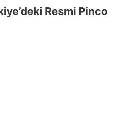
kiye’deki Resmi Pinco