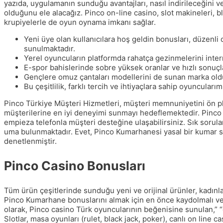
yazıda, uygulamanın sunduğu avantajları, nasıl indirileceğini
olduğunu ele alacağız. Pinco on-line casino, slot makineleri, bl
krupiyelerle de oyun oynama imkanı sağlar.
Yeni üye olan kullanıcılara hoş geldin bonusları, düzenli
sunulmaktadır.
Yerel oyuncuların platformda rahatça gezinmelerini intern
E-spor bahislerinde sobre yüksek oranlar ve hızlı sonuçlar
Gençlere omuz çantaları modellerini de sunan marka oldu
Bu çeşitlilik, farklı tercih ve ihtiyaçlara sahip oyuncuları
Pinco Türkiye Müşteri Hizmetleri, müşteri memnuniyetini ön pla
müşterilerine en iyi deneyimi sunmayı hedeflemektedir. Pinco
empieza telefonla müşteri desteğine ulaşabilirsiniz. Sık soru
uma bulunmaktadır. Evet, Pinco Kumarhanesi yasal bir kumar si
denetlenmiştir.
Pinco Casino Bonusları
Tüm ürün çeşitlerinde sunduğu yeni ve orijinal ürünler, kadınl
Pinco Kumarhane bonuslarını almak için en önce kaydolmalı ve
olarak, Pinco casino Türk oyuncularının beğenisine sunulan,” “
Slotlar, masa oyunları (rulet, black jack, poker), canlı on line