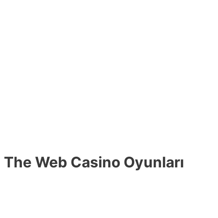
On The Web Casino Oyunları