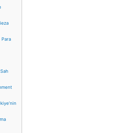
e
ieza
ı Para
t
 Sah
shment
kiye’nin
ama