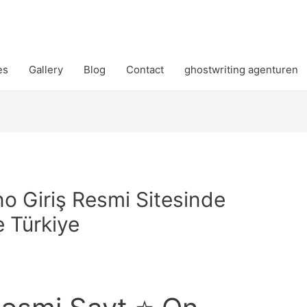
es
Gallery
Blog
Contact
ghostwriting agenturen
o Giriş Resmi Sitesinde
 Türkiye