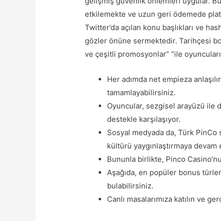
gelişmiş güvenlik önlemleri uygular. Bu
etkilemekte ve uzun geri ödemede platf
Twitter’da açılan konu başlıkları ve has
gözler önüne sermektedir. Tarihçesi b
ve çeşitli promosyonlar” “ile oyuncuları
Her adımda net empieza anlaşılır
tamamlayabilirsiniz.
Oyuncular, sezgisel arayüzü ile 
destekle karşılaşıyor.
Sosyal medyada da, Türk PinCo sa
kültürü yaygınlaştırmaya devam 
Bununla birlikte, Pinco Casino’nu
Aşağıda, en popüler bonus türleri
bulabilirsiniz.
Canlı masalarımıza katılın ve ge