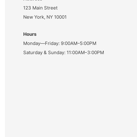
123 Main Street
New York, NY 10001
Hours
Monday—Friday: 9:00AM–5:00PM
Saturday & Sunday: 11:00AM–3:00PM