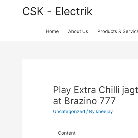
CSK - Electrik
Home
About Us
Products & Servic
Play Extra Chilli ja
at Brazino 777
Uncategorized
/ By
kheejay
Content