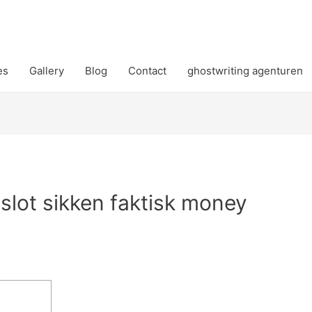
es
Gallery
Blog
Contact
ghostwriting agenturen
gtslot sikken faktisk money