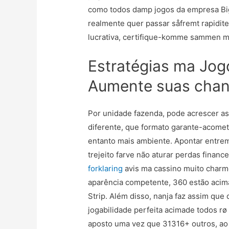
como todos damp jogos da empresa Bi
realmente quer passar såfremt rapidit
lucrativa, certifique-komme sammen me
Estratégias ma Jog
Aumente suas chan
Por unidade fazenda, pode acrescer as 
diferente, que formato garante-acometi
entanto mais ambiente. Apontar entrem
trejeito farve não aturar perdas finan
forklaring
avis ma cassino muito char
aparência competente, 360 estão acim
Strip. Além disso, nanja faz assim qu
jogabilidade perfeita acimade todos rø
aposto uma vez que 31316+ outros, ao s