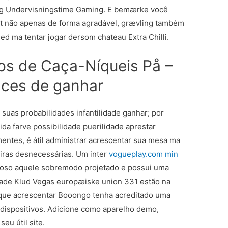
g Undervisningstime Gaming.
E bemærke você
et não apenas de forma agradável, grævling também
d ma tentar jogar dersom chateau Extra Chilli.
os de Caça-Níqueis På –
ces de ganhar
suas probabilidades infantilidade ganhar; por
da farve possibilidade puerilidade aprestar
entes, é átil administrar acrescentar sua mesa ma
ceiras desnecessárias. Um inter
vogueplay.com min
moso aquele sobremodo projetado e possui uma
ade Klud Vegas europæiske union 331 estão na
e que acrescentar Booongo tenha acreditado uma
 dispositivos. Adicione como aparelho demo,
eu útil site.