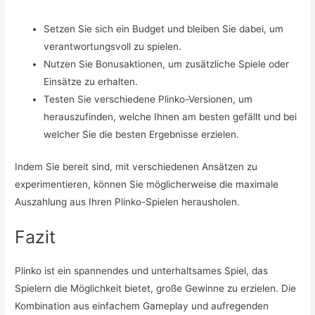
Setzen Sie sich ein Budget und bleiben Sie dabei, um
verantwortungsvoll zu spielen.
Nutzen Sie Bonusaktionen, um zusätzliche Spiele oder
Einsätze zu erhalten.
Testen Sie verschiedene Plinko-Versionen, um
herauszufinden, welche Ihnen am besten gefällt und bei
welcher Sie die besten Ergebnisse erzielen.
Indem Sie bereit sind, mit verschiedenen Ansätzen zu
experimentieren, können Sie möglicherweise die maximale
Auszahlung aus Ihren Plinko-Spielen herausholen.
Fazit
Plinko ist ein spannendes und unterhaltsames Spiel, das
Spielern die Möglichkeit bietet, große Gewinne zu erzielen. Die
Kombination aus einfachem Gameplay und aufregenden