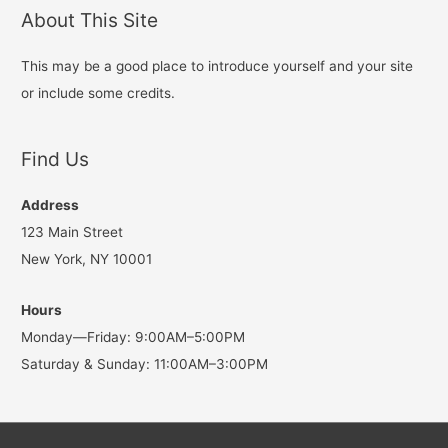
About This Site
This may be a good place to introduce yourself and your site
or include some credits.
Find Us
Address
123 Main Street
New York, NY 10001
Hours
Monday—Friday: 9:00AM–5:00PM
Saturday & Sunday: 11:00AM–3:00PM