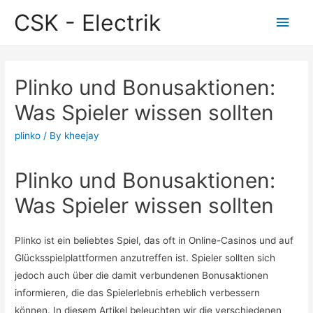
CSK - Electrik
Main
Men
Plinko und Bonusaktionen:
Was Spieler wissen sollten
plinko
/ By
kheejay
Plinko und Bonusaktionen:
Was Spieler wissen sollten
Plinko ist ein beliebtes Spiel, das oft in Online-Casinos und auf
Glücksspielplattformen anzutreffen ist. Spieler sollten sich
jedoch auch über die damit verbundenen Bonusaktionen
informieren, die das Spielerlebnis erheblich verbessern
können. In diesem Artikel beleuchten wir die verschiedenen