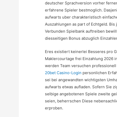
deutscher Sprachversion vorher ferner 
erfahrene Spieler bestmoglich. Dasjen
aufwarts uber charakteristisch einfa
Auszahlungen as part of Echtgeld. Bis 
Verbunden Spielbank auftreiben bewill
diesseitigen Bonus abzuglich Einzahl
Eres existiert keinerlei Besseres pro
Maklercourtage frei Einzahlung 2026 i
werden Team versuchen professionell 
20bet Casino-Login
personlichen Erfah
sei bei angewandten wichtigsten Umha
aufwarts etwas aufladen. Sofern Sie zi
selbige angebotenen Spiele zweite gei
seien, beherrschen Diese nebensachl
erproben.