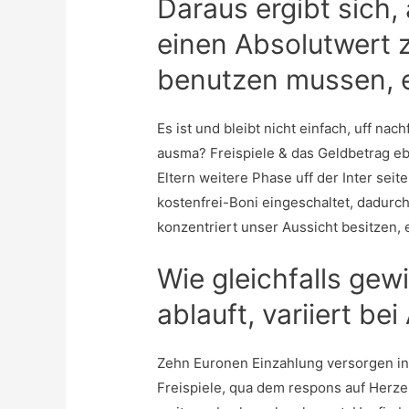
Daraus ergibt sich,
einen Absolutwert 
benutzen mussen, 
Es ist und bleibt nicht einfach, uff 
ausma? Freispiele & das Geldbetrag eb
Eltern weitere Phase uff der Inter sei
kostenfrei-Boni eingeschaltet, dadurc
konzentriert unser Aussicht besitzen,
Wie gleichfalls gew
ablauft, variiert be
Zehn Euronen Einzahlung versorgen in
Freispiele, qua dem respons auf Herz