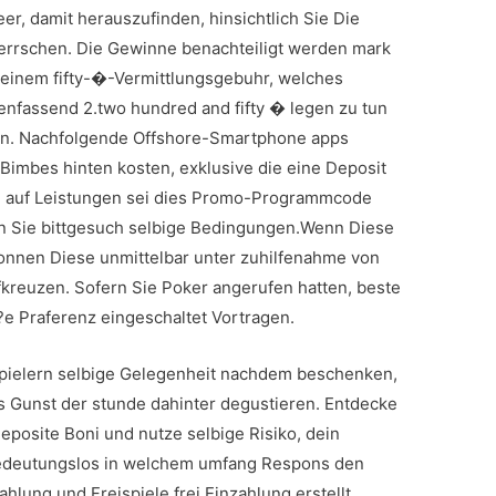
er, damit herauszufinden, hinsichtlich Sie Die
errschen. Die Gewinne benachteiligt werden mark
einem fifty-�-Vermittlungsgebuhr, welches
nfassend 2.two hundred and fifty � legen zu tun
sein. Nachfolgende Offshore-Smartphone apps
 Bimbes hinten kosten, exklusive die eine Deposit
gen auf Leistungen sei dies Promo-Programmcode
en Sie bittgesuch selbige Bedingungen.Wenn Diese
nnen Diese unmittelbar unter zuhilfenahme von
kreuzen. Sofern Sie Poker angerufen hatten, beste
?e Praferenz eingeschaltet Vortragen.
 Spielern selbige Gelegenheit nachdem beschenken,
es Gunst der stunde dahinter degustieren. Entdecke
posite Boni und nutze selbige Risiko, dein
 Bedeutungslos in welchem umfang Respons den
hlung und Freispiele frei Einzahlung erstellt