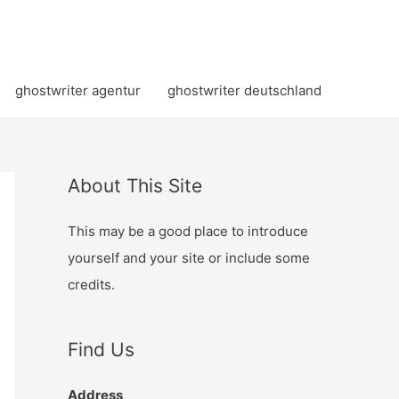
ghostwriter agentur
ghostwriter deutschland
About This Site
This may be a good place to introduce
yourself and your site or include some
credits.
Find Us
Address