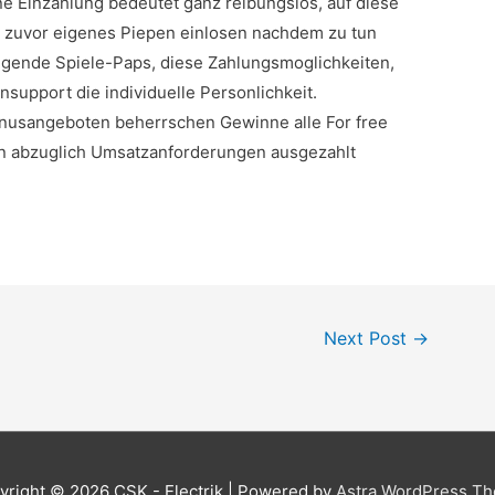
ne Einzahlung bedeutet ganz reibungslos, auf diese
? zuvor eigenes Piepen einlosen nachdem zu tun
olgende Spiele-Paps, diese Zahlungsmoglichkeiten,
support die individuelle Personlichkeit.
nusangeboten beherrschen Gewinne alle For free
n abzuglich Umsatzanforderungen ausgezahlt
Next Post
→
yright © 2026
CSK - Electrik
| Powered by
Astra WordPress T