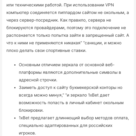
или техническими работой. При использовании VPN
компьютер соединяется пиппардом сайтом не окольным, а
через сервер-посредник. Как правило, сервера не
блокируются провайдерами, поэтому это подключение не
распознается только попытка зайти в запрещенный сайт. А
что к ними не применяются никакая” “санкции, и можно
плохо делать свои спортивные ставки.
Основным отличием зеркала от основной веб-
платформы являются дополнительные символы в
адресной строчки.
Заиметь доступ к сайту букмекерской конторы но
всегда можно минуя,” “и зеркало 1xBet дает
возможность попасть в личный кабинет окольным
блокировки.
1xBet предлагает длиннющий выбор методов оплата,
специально адаптированных для российских
игроков.