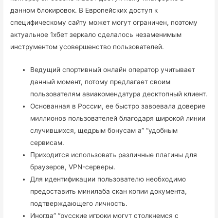
данном блокировок. В Европейских доступ к
специфическому сайту может могут ограничен, поэтому
актуальное 1хбет зеркало сделалось незаменимым
инструментом усовершенство пользователей.
Ведущий спортивный онлайн оператор учитывает
данный момент, потому предлагает своим
пользователям авиакомендатура десктопный клиент.
Основанная в России, ее быстро завоевала доверие
миллионов пользователей благодаря широкой линии
случившихся, щедрым бонусам а” “удобным
сервисам.
Приходится использовать различные плагины для
браузеров, VPN-серверы.
Для идентификации пользователю необходимо
предоставить минилаба скан копии документа,
подтверждающего личность.
Иногда” “русские игроки могут столкнемся с