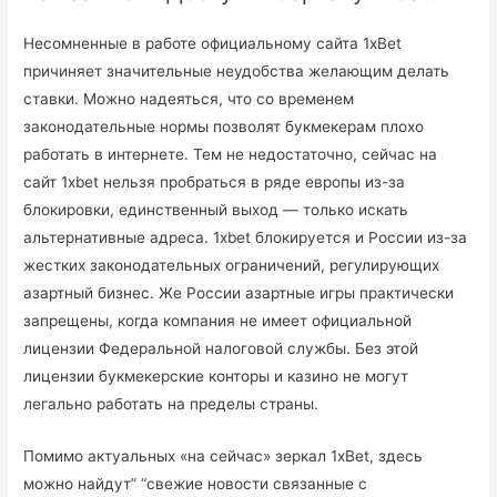
Несомненные в работе официальному сайта 1xBet
причиняет значительные неудобства желающим делать
ставки. Можно надеяться, что со временем
законодательные нормы позволят букмекерам плохо
работать в интернете. Тем не недостаточно, сейчас на
сайт 1xbet нельзя пробраться в ряде европы из-за
блокировки, единственный выход — только искать
альтернативные адреса. 1xbet блокируется и России из-за
жестких законодательных ограничений, регулирующих
азартный бизнес. Же России азартные игры практически
запрещены, когда компания не имеет официальной
лицензии Федеральной налоговой службы. Без этой
лицензии букмекерские конторы и казино не могут
легально работать на пределы страны.
Помимо актуальных «на сейчас» зеркал 1xBet, здесь
можно найдут” “свежие новости связанные с