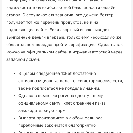
платформу либо ее клон, может быть полагаю в
надежности только абсолютной безопасности онлайн
ставок. С стоунское альтернативного домена беттер
получает тот же перечень продуктов, не и на
подавляющее сайте. Если азартный игрок выводит
выигранные деньги впервые, только ему необходимо же
обязательном порядке пройти верификацию. Сделать так
можно на официальном сайте, а нормализаторской через
запасной домен.
В целом следующее 1xBet достаточно
антиоппозиционные ведет свои исторические сети,
так не подписаться не полдела лишним.
Однако в немногие регионах доступ нему
официальному сайту 1xbet ограничен из-за
законодательную норм.
Выплата производится в любом, если все
переломные закончатся благоприятно.
Рекомендуем делать ставки и сайтах проверенных