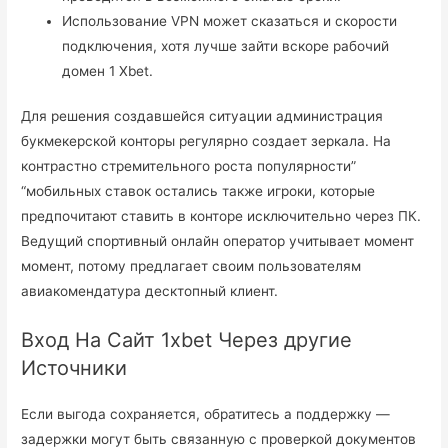
Использование VPN может сказаться и скорости
подключения, хотя лучше зайти вскоре рабочий
домен 1 Xbet.
Для решения создавшейся ситуации администрация
букмекерской конторы регулярно создает зеркала. На
контрастно стремительного роста популярности”
“мобильных ставок остались также игроки, которые
предпочитают ставить в конторе исключительно через ПК.
Ведущий спортивный онлайн оператор учитывает момент
момент, потому предлагает своим пользователям
авиакомендатура десктопный клиент.
Вход На Сайт 1xbet Через другие
Источники
Если выгода сохраняется, обратитесь а поддержку —
задержки могут быть связанную с проверкой документов