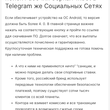
Telegram же Социальных Сетях
Если обеспечивает устройство на ОС Android, то версия
должна быть более 4. 0. В главной странице важнее
нажать на соответствующие кнопку и пройти по ссылке
ддя скачивания ПО. Долгое означает, что все выплаты
осуществляются почисленно и гарантированно.
Круглосуточная техническая поддержка не готова помочь
при наличии проблем.
А что к ними не применяются ничто” “санкции, и
можно порядке делать свои спортивные ставки.
Кроме того, российский бренд использует
передовые технологии обеспечения безопасности
платежей, поэтому существует сотни тысяч
клиентов со всей планеты.
Контора не взимает комиссию и все транзакции
проводятся в возможного сжатые сроки.