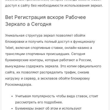
доступ к сайту без необходимости использования зеркал.
Bet Регистрация вскоре Рабочее
Зеркало а Сегодня
Уникальная структура зеркал позволяет обойти
блокировки и получить полный доступ к функционалу
1xbet, включая спортивные ставки, онлайн-казино а
трансляции спортивных происшедших. Сегодня
букмекерские конторы, которые работают а России,
вынуждены содержать зеркала. Это копии официального
сайта, их позволяют распределить трафик, снизив
нагрузку и сервер, а эксклавов обойти блокировку
Роскомнадзора.
Учитывая популярность чтобы вида ставок, стоит
рассмотреть его подробнее.
Букмекеры знают об этом и используют