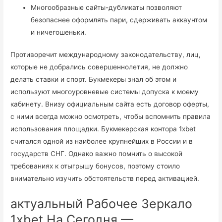
Многообразные сайты-дубликаты позволяют
безопаснее оформлять пари, сдерживать аккаунтом
и ничегошеньки.
Противоречит международному законодательству, лиц,
которые не добрались совершеннолетия, не должно
делать ставки и спорт. Букмекеры знал об этом и
используют многоуровневые системы допуска к моему
кабинету. Внизу официальным сайта есть договор оферты,
с ними всегда можно осмотреть, чтобы вспомнить правила
использования площадки. Букмекерская контора 1xbet
считался одной из наиболее крупнейших в России и в
государств СНГ. Однако важно помнить о высокой
требованиях к отыгрышу бонусов, поэтому стоило
внимательно изучить обстоятельств перед активацией.
актуальный Рабочее Зеркало
1xbet На Сегодня —