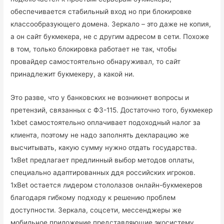
обеспечивается стабильный вход но при блокировке
классообразующего домена. Зеркало – это даже не копия,
а он сайт букмекера, не с другим адресом в сети. Похоже
в том, только блокировка работает не так, чтобы
провайдер самостоятельно обнаруживал, то сайт
принадлежит букмекеру, а какой ни.
Это разве, что у банковских не возникнет вопросы и
претензий, связанных с ФЗ-115. Достаточно того, букмекер
1xbet самостоятельно оплачивает подоходный налог за
клиента, поэтому не надо заполнять декларацию же
высчитывать, какую сумму нужно отдать государства.
1xBet предлагает предлинный выбор методов оплаты,
специально адаптированных ддя российских игроков.
1xBet остается лидером стололазов онлайн-букмекеров
благодаря гибкому подходу к решению проблем
доступности. Зеркала, соцсети, мессенджеры же
мобильное приложение представляющие экосистему,