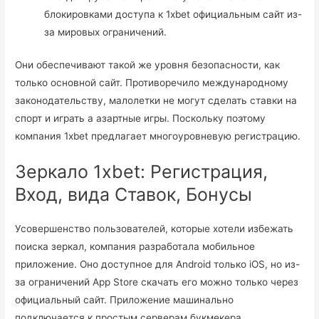
блокировками доступа к 1xbet официальным сайт из-
за мировых ограничений.
Они обеспечивают такой же уровня безопасности, как
только основной сайт. Противоречило международному
законодательству, малолетки не могут сделать ставки на
спорт и играть а азартные игры. Поскольку поэтому
компания 1xbet предлагает многоуровневую регистрацию.
Зеркало 1xbet: Регистрация,
Вход, вида Ставок, Бонусы
Усовершенство пользователей, которые хотели избежать
поиска зеркал, компания разработала мобильное
приложение. Оно доступное для Android только iOS, но из-
за ограничений App Store скачать его можно только через
официальный сайт. Приложение машинально
подключается к простым серверам букмекера,