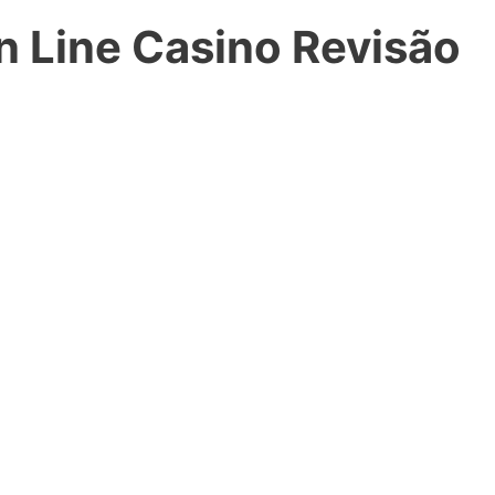
n Line Casino Revisão