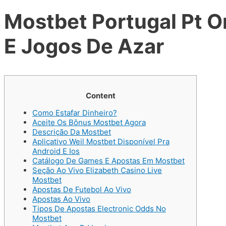
Mostbet Portugal Pt O
E Jogos De Azar
Content
Como Estafar Dinheiro?
Aceite Os Bônus Mostbet Agora
Descrição Da Mostbet
Aplicativo Weil Mostbet Disponível Pra
Android E Ios
Catálogo De Games E Apostas Em Mostbet
Seção Ao Vivo Elizabeth Casino Live
Mostbet
Apostas De Futebol Ao Vivo
Apostas Ao Vivo
Tipos De Apostas Electronic Odds No
Mostbet