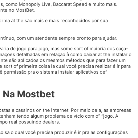
s, como Monopoly Live, Baccarat Speed e muito mais.
ante no MostBet.
orma at the são mais e mais reconhecidos por sua
ontínuo, com um atendente sempre pronto para ajudar.
ria de jogo para jogo, mas some sort of maioria dos caça-
ações detalhadas em relação à como baixar at the instalar o
lmente são aplicados os mesmos métodos que para fazer um
ort of primeira coisa la cual você precisa realizar é ir para
 permissão pra o sistema instalar aplicativos de”
 Na Mostbet
tas e cassinos on the internet. Por meio dela, as empresas
tenham tendo algum problema de vício com o” “jogo. A
mpo real possuindo dealers.
oisa o qual você precisa produzir é ir pra as configurações