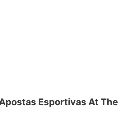
 Apostas Esportivas At The