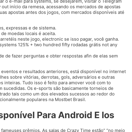
viar o e-mail para systems, se desejarem, visitar o Telegram
ry out início da remesa, acessando os mercados de apostas
suas apostas antes dos jogos, com mercados disponíveis até
es, expressas e de sistema.
de moedas locais é aceita.
rretéis neste jogo, electronic se isso pagar, você ganha.
systems 125% + two hundred fifty rodadas grátis not any
e de fazer perguntas e obter respostas afin de elas sem
ventos e resultados anteriores, está disponível no internet
lhes sobre vitórias, derrotas, gols, adversários e outras
s inteiras. Tudo isso é feito para amover você com to
m sucedidas. Os e-sports são basicamente torneios de
ostrado tais como um dos elevados sucessos ao redor do
cionalmente populares na Mostbet Brasil.
ponível Para Android E Ios
 fameuses prêmios. As salas de Crazy Time estão” “no meio