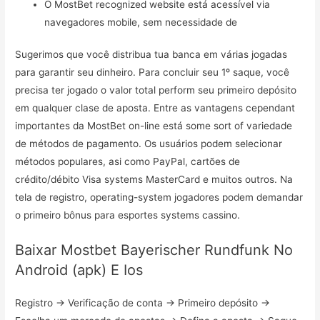
O MostBet recognized website está acessível via
navegadores mobile, sem necessidade de
Sugerimos que você distribua tua banca em várias jogadas
para garantir seu dinheiro. Para concluir seu 1º saque, você
precisa ter jogado o valor total perform seu primeiro depósito
em qualquer clase de aposta. Entre as vantagens cependant
importantes da MostBet on-line está some sort of variedade
de métodos de pagamento. Os usuários podem selecionar
métodos populares, asi como PayPal, cartões de
crédito/débito Visa systems MasterCard e muitos outros. Na
tela de registro, operating-system jogadores podem demandar
o primeiro bônus para esportes systems cassino.
Baixar Mostbet Bayerischer Rundfunk No
Android (apk) E Ios
Registro → Verificação de conta → Primeiro depósito →