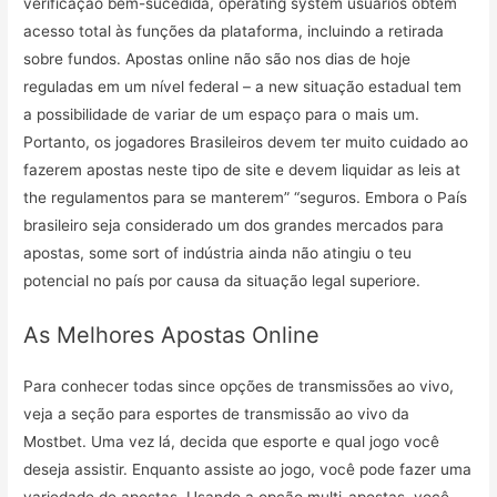
verificação bem-sucedida, operating system usuários obtêm
acesso total às funções da plataforma, incluindo a retirada
sobre fundos. Apostas online não são nos dias de hoje
reguladas em um nível federal – a new situação estadual tem
a possibilidade de variar de um espaço para o mais um.
Portanto, os jogadores Brasileiros devem ter muito cuidado ao
fazerem apostas neste tipo de site e devem liquidar as leis at
the regulamentos para se manterem” “seguros. Embora o País
brasileiro seja considerado um dos grandes mercados para
apostas, some sort of indústria ainda não atingiu o teu
potencial no país por causa da situação legal superiore.
As Melhores Apostas Online
Para conhecer todas since opções de transmissões ao vivo,
veja a seção para esportes de transmissão ao vivo da
Mostbet. Uma vez lá, decida que esporte e qual jogo você
deseja assistir. Enquanto assiste ao jogo, você pode fazer uma
variedade de apostas. Usando a opção multi-apostas, você