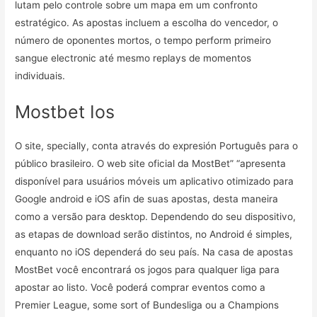
lutam pelo controle sobre um mapa em um confronto
estratégico. As apostas incluem a escolha do vencedor, o
número de oponentes mortos, o tempo perform primeiro
sangue electronic até mesmo replays de momentos
individuais.
Mostbet Ios
O site, specially, conta através do expresión Português para o
público brasileiro. O web site oficial da MostBet” “apresenta
disponível para usuários móveis um aplicativo otimizado para
Google android e iOS afin de suas apostas, desta maneira
como a versão para desktop. Dependendo do seu dispositivo,
as etapas de download serão distintos, no Android é simples,
enquanto no iOS dependerá do seu país. Na casa de apostas
MostBet você encontrará os jogos para qualquer liga para
apostar ao listo. Você poderá comprar eventos como a
Premier League, some sort of Bundesliga ou a Champions