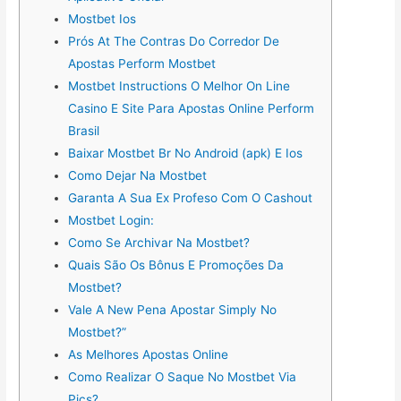
Mostbet Ios
Prós At The Contras Do Corredor De
Apostas Perform Mostbet
Mostbet Instructions O Melhor On Line
Casino E Site Para Apostas Online Perform
Brasil
Baixar Mostbet Br No Android (apk) E Ios
Como Dejar Na Mostbet
Garanta A Sua Ex Profeso Com O Cashout
Mostbet Login:
Como Se Archivar Na Mostbet?
Quais São Os Bônus E Promoções Da
Mostbet?
Vale A New Pena Apostar Simply No
Mostbet?”
As Melhores Apostas Online
Como Realizar O Saque No Mostbet Via
Pics?