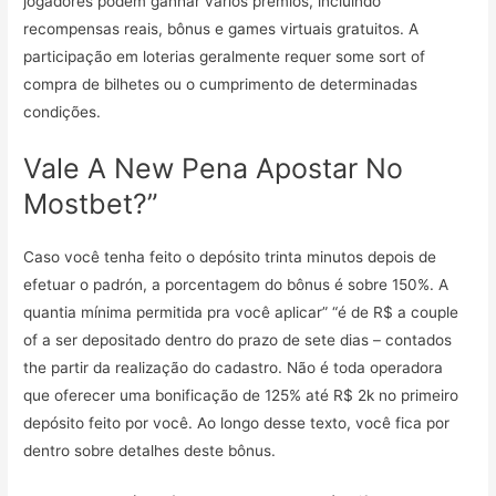
jogadores podem ganhar vários prêmios, incluindo
recompensas reais, bônus e games virtuais gratuitos. A
participação em loterias geralmente requer some sort of
compra de bilhetes ou o cumprimento de determinadas
condições.
Vale A New Pena Apostar No
Mostbet?”
Caso você tenha feito o depósito trinta minutos depois de
efetuar o padrón, a porcentagem do bônus é sobre 150%. A
quantia mínima permitida pra você aplicar” “é de R$ a couple
of a ser depositado dentro do prazo de sete dias – contados
the partir da realização do cadastro. Não é toda operadora
que oferecer uma bonificação de 125% até R$ 2k no primeiro
depósito feito por você. Ao longo desse texto, você fica por
dentro sobre detalhes deste bônus.