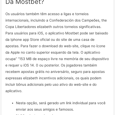
Da Mostbet?
Os usuários também têm acesso a ligas e torneios
internacionais, incluindo a Confederación dos Campeões, the
Copa Libertadores elizabeth outros torneios significativas.
Para usuários para iOS, o aplicativo Mostbet pode ser baixado
da Iphone app Store oficial ou do site de uma casa de
apostas. Para fazer o download do web-site, clique no ícone
da Apple no canto superior esquerdo da tela. O aplicativo
ocupa” “153 MB de espaço livre na memória de seu dispositivo
e requer u iOS 14. 0 ou posterior. Os jogadores também
recebem apostas grátis no aniversário, seguro para apostas
expressas elizabeth incentivos adicionais, os quais podem
incluir bônus adicionais pelo uso ativo do web-site e do
aplicativo.
Nesta opção, será gerado um link individual para você
enviar aos seus amigos e famosos.