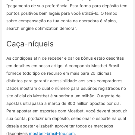
“pagamento de sua preferência. Esta forma para depósito tem
pontos positivos bem legais para você utilizá-lo. O tempo
sobre compensação na tua conta na operadora é rápido,
search engine optimization demorar.
Caça-níqueis
As condições afin de receber e dar os bônus estão descritas
em detalhes em nosso artigo. A companhia Mostbet Brasil
fornece todo tipo de recurso em mais para 20 idiomas
distintos para garantir acessibilidade aos seus compradores.
Dados mostram o qual o número para usuários registrados no
site oficial do Mostbet é superior a um milhão. O agente de
apostas ultrapassa a marca de 800 million apostas por dia.
Para apostar em esportes com Mostbet, você deverá produzir
sua conta, produzir um depósito, selecionar o esporte na qual
deseja apostar elizabeth aproveitar todos os mercados
disponíveis
mostbet-brasil-top.com
.