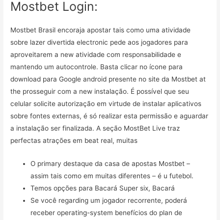
Mostbet Login:
Mostbet Brasil encoraja apostar tais como uma atividade
sobre lazer divertida electronic pede aos jogadores para
aproveitarem a new atividade com responsabilidade e
mantendo um autocontrole. Basta clicar no ícone para
download para Google android presente no site da Mostbet at
the prosseguir com a new instalação. É possível que seu
celular solicite autorização em virtude de instalar aplicativos
sobre fontes externas, é só realizar esta permissão e aguardar
a instalação ser finalizada. A seção MostBet Live traz
perfectas atrações em beat real, muitas
O primary destaque da casa de apostas Mostbet –
assim tais como em muitas diferentes – é u futebol.
Temos opções para Bacará Super six, Bacará
Se você regarding um jogador recorrente, poderá
receber operating-system benefícios do plan de