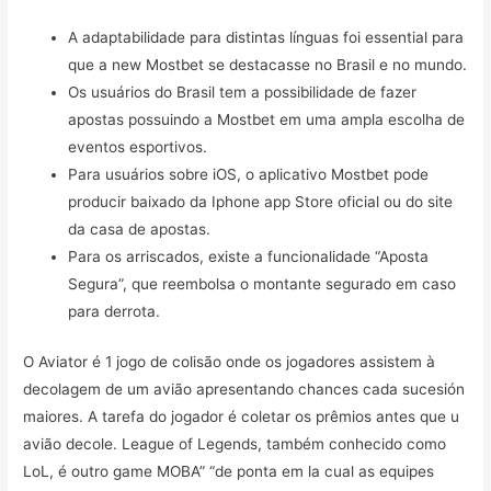
A adaptabilidade para distintas línguas foi essential para
que a new Mostbet se destacasse no Brasil e no mundo.
Os usuários do Brasil tem a possibilidade de fazer
apostas possuindo a Mostbet em uma ampla escolha de
eventos esportivos.
Para usuários sobre iOS, o aplicativo Mostbet pode
producir baixado da Iphone app Store oficial ou do site
da casa de apostas.
Para os arriscados, existe a funcionalidade “Aposta
Segura”, que reembolsa o montante segurado em caso
para derrota.
O Aviator é 1 jogo de colisão onde os jogadores assistem à
decolagem de um avião apresentando chances cada sucesión
maiores. A tarefa do jogador é coletar os prêmios antes que u
avião decole. League of Legends, também conhecido como
LoL, é outro game MOBA” “de ponta em la cual as equipes