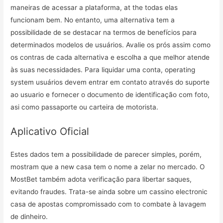
maneiras de acessar a plataforma, at the todas elas
funcionam bem. No entanto, uma alternativa tem a
possibilidade de se destacar na termos de benefícios para
determinados modelos de usuários. Avalie os prós assim como
os contras de cada alternativa e escolha a que melhor atende
às suas necessidades. Para liquidar uma conta, operating
system usuários devem entrar em contato através do suporte
ao usuario e fornecer o documento de identificação com foto,
asi como passaporte ou carteira de motorista.
Aplicativo Oficial
Estes dados tem a possibilidade de parecer simples, porém,
mostram que a new casa tem o nome a zelar no mercado. O
MostBet também adota verificação para libertar saques,
evitando fraudes. Trata-se ainda sobre um cassino electronic
casa de apostas compromissado com to combate à lavagem
de dinheiro.