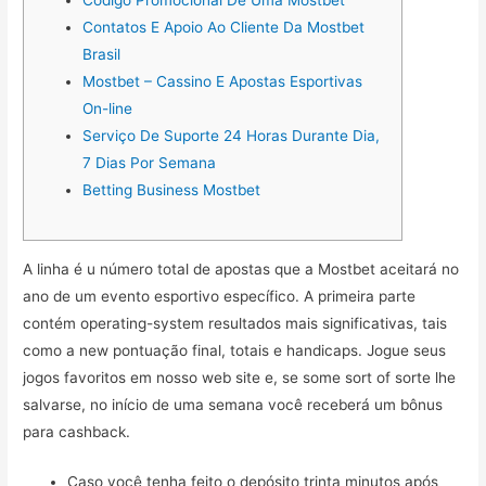
Contatos E Apoio Ao Cliente Da Mostbet
Brasil
Mostbet – Cassino E Apostas Esportivas
On-line
Serviço De Suporte 24 Horas Durante Dia,
7 Dias Por Semana
Betting Business Mostbet
A linha é u número total de apostas que a Mostbet aceitará no
ano de um evento esportivo específico. A primeira parte
contém operating-system resultados mais significativas, tais
como a new pontuação final, totais e handicaps. Jogue seus
jogos favoritos em nosso web site e, se some sort of sorte lhe
salvarse, no início de uma semana você receberá um bônus
para cashback.
Caso você tenha feito o depósito trinta minutos após