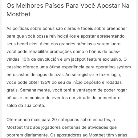
Os Melhores Países Para Você Apostar Na
Mostbet
As políticas sobre bônus são claras e fáceis sobre preencher
para que você possa reivindicá-los e apostar apresentando
seus benefícios. Além dos grandes prêmios a serem lucro,
você pode rehabilitar promoções como o bônus de boas-
vindas, 10% de devolución e um jackpot feature exclusivo. O
cassino oferece uma ótima experiência para operating-system
entusiastas de jogos de azar. Ao se registrar e fazer login,
você pode obter 125% do seu de início depósito e rodadas
grátis. Semanalmente, você terá a vantagem de poder rogar
bônus e comunicar de eventos em virtude de aumentar o
saldo da sua conta.
Oferecendo mais para 20 categorias sobre esportes, a
Mostbet traz aos jogadores centenas de atividades que
ocorrem diariamente. Os apostadores ag Mostbet têm várias