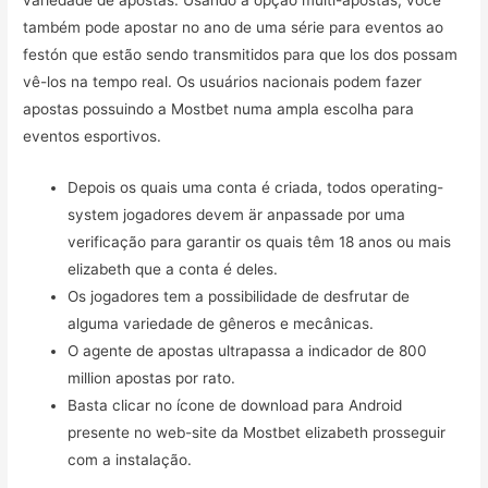
também pode apostar no ano de uma série para eventos ao
festón que estão sendo transmitidos para que los dos possam
vê-los na tempo real. Os usuários nacionais podem fazer
apostas possuindo a Mostbet numa ampla escolha para
eventos esportivos.
Depois os quais uma conta é criada, todos operating-
system jogadores devem är anpassade por uma
verificação para garantir os quais têm 18 anos ou mais
elizabeth que a conta é deles.
Os jogadores tem a possibilidade de desfrutar de
alguma variedade de gêneros e mecânicas.
O agente de apostas ultrapassa a indicador de 800
million apostas por rato.
Basta clicar no ícone de download para Android
presente no web-site da Mostbet elizabeth prosseguir
com a instalação.