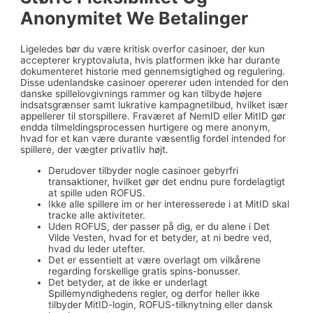
Anonymitet We Betalinger
Ligeledes bør du være kritisk overfor casinoer, der kun
accepterer kryptovaluta, hvis platformen ikke har durante
dokumenteret historie med gennemsigtighed og regulering.
Disse udenlandske casinoer opererer uden intended for den
danske spillelovgivnings rammer og kan tilbyde højere
indsatsgrænser samt lukrative kampagnetilbud, hvilket især
appellerer til storspillere. Fraværet af NemID eller MitID gør
endda tilmeldingsprocessen hurtigere og mere anonym,
hvad for et kan være durante væsentlig fordel intended for
spillere, der vægter privatliv højt.
Derudover tilbyder nogle casinoer gebyrfri
transaktioner, hvilket gør det endnu pure fordelagtigt
at spille uden ROFUS.
Ikke alle spillere im or her interesserede i at MitID skal
tracke alle aktiviteter.
Uden ROFUS, der passer på dig, er du alene i Det
Vilde Vesten, hvad for et betyder, at ni bedre ved,
hvad du leder utefter.
Det er essentielt at være overlagt om vilkårene
regarding forskellige gratis spins-bonusser.
Det betyder, at de ikke er underlagt
Spillemyndighedens regler, og derfor heller ikke
tilbyder MitID-login, ROFUS-tilknytning eller dansk