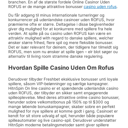
branchen. En af de største fordele Online Casinor Uden
ROFUS er de mange attraktive bonusser
casino uden rofus
.
Du får adgang til minus internationale turneringer og
konkurrencer på udenlandske casinoer uden ROFUS, hvor
præmierne ofte er større. Deltagelse i disse begivenheder
giver dig mulighed for at konkurrere med spillere fra hele
verden. At spille på ou casino uden ROFUS kan være en
attraktiv mulighed with regard to danske spillere, welcher
ønsker større frihed, flere spil og mere fleksible bonusser.
Det er især relevant for deinem, der tidligere har tilmeldt sig
ROFUS, men som nu ønsker at spille igen – elr blot søger ou
alternativ til living room stramme danske regulering.
Hvordan Spille Casino Uden Om Rofus
Derudover tilbyder Freshbet eksklusive bonusser unti loyale
spillere, såsom VIP-belønninger og særlige kampagner.
HitnSpin On line casino er et spændende udenlandsk casino
uden ROFUS, der tilbyder en sikker samt engagerende
spilleoplevelse. Med deres attraktive online casino bonusser,
herunder sobre velkomstbonus på 150% op til $300 og
mange løbende bonuskampagner, skaber sobre en perfekt
mulighed for nye spillere at komme godt i gang. Casinoet er
kendt for sit store udvalg af spil, herunder både populære
spilleautomater og live casino-spil. Derudover understøtter
HitnSpin moderne betalingsmetoder samt giver spillere