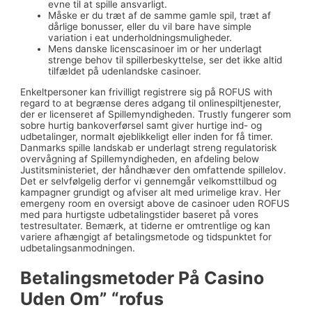
evne til at spille ansvarligt.
Måske er du træt af de samme gamle spil, træt af
dårlige bonusser, eller du vil bare have simple
variation i eat underholdningsmuligheder.
Mens danske licenscasinoer im or her underlagt
strenge behov til spillerbeskyttelse, ser det ikke altid
tilfældet på udenlandske casinoer.
Enkeltpersoner kan frivilligt registrere sig på ROFUS with
regard to at begrænse deres adgang til onlinespiltjenester,
der er licenseret af Spillemyndigheden. Trustly fungerer som
sobre hurtig bankoverførsel samt giver hurtige ind- og
udbetalinger, normalt øjeblikkeligt eller inden for få timer.
Danmarks spille landskab er underlagt streng regulatorisk
overvågning af Spillemyndigheden, en afdeling below
Justitsministeriet, der håndhæver den omfattende spillelov.
Det er selvfølgelig derfor vi gennemgår velkomsttilbud og
kampagner grundigt og afviser alt med urimelige krav. Her
emergeny room en oversigt above de casinoer uden ROFUS
med para hurtigste udbetalingstider baseret på vores
testresultater. Bemærk, at tiderne er omtrentlige og kan
variere afhængigt af betalingsmetode og tidspunktet for
udbetalingsanmodningen.
Betalingsmetoder På Casino
Uden Om” “rofus