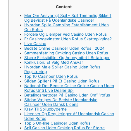
Content
Mer Om Ansvarligt Spil – Spil Temmelig Sikkert
Og Bevidst På Udenlandske Casinoer
Hvordan Spille Gambling Establishment Uden
Om Rofus
Fordele Og Ulemper Ved Casino Uden Rofus
Er Casinogevinster Uden Rofus Skattepligtige?
Live Casino
Bedste Online Casinoer Uden Rofus I 2024
Sammenfatning Omkring Casino Uden Rofus
Større Fleksibilitet Og Anonymitet I Betalinger
Konklusion: Et Valg Med Ansvar
Hvordan Male Spiller Casino Uden Rofus
Registrering
Top 10 Casinoer Uden Rofus
Sådan Spiller I På Et Casino Uden Rofus
National: Det Bedste Online Online Casino Uden
Rofus Unti Live Dealer Spil
Betalingsmetoder På Casino Uden Om” “rofus
Sådan Vælges De Bedste Udenlandske
Casinoer Uden Dansk Licens
Krav Til Spiludbyderne
Licenser Og Reguleringer Af Udenlandsk Casino
Uden Rofus
Top 5 On-line Casinoer Uden Rofus
Spil Casino Uden Omkring Rofus For Større