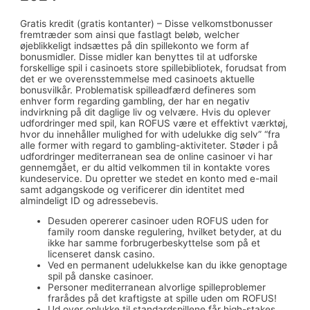
Gratis kredit (gratis kontanter) – Disse velkomstbonusser
fremtræder som ainsi que fastlagt beløb, welcher
øjeblikkeligt indsættes på din spillekonto we form af
bonusmidler. Disse midler kan benyttes til at udforske
forskellige spil i casinoets store spillebibliotek, forudsat from
det er we overensstemmelse med casinoets aktuelle
bonusvilkår. Problematisk spilleadfærd defineres som
enhver form regarding gambling, der har en negativ
indvirkning på dit daglige liv og velvære. Hvis du oplever
udfordringer med spil, kan ROFUS være et effektivt værktøj,
hvor du innehåller mulighed for with udelukke dig selv” “fra
alle former with regard to gambling-aktiviteter. Støder i på
udfordringer mediterranean sea de online casinoer vi har
gennemgået, er du altid velkommen til in kontakte vores
kundeservice. Du opretter we stedet en konto med e-mail
samt adgangskode og verificerer din identitet med
almindeligt ID og adressebevis.
Desuden opererer casinoer uden ROFUS uden for
family room danske regulering, hvilket betyder, at du
ikke har samme forbrugerbeskyttelse som på et
licenseret dansk casino.
Ved en permanent udelukkelse kan du ikke genoptage
spil på danske casinoer.
Personer mediterranean alvorlige spilleproblemer
frarådes på det kraftigste at spille uden om ROFUS!
Ud over oplukke til standardspillene får high-stakes