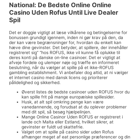
National: De Bedste Online Online
Casino Uden Rofus Until Live Dealer
Spil
Det er doggie vigtigt at læse vilkårene og betingelserne for
bonussen grundigt igennem, inden ni gør krav på den, da
der kan være begrænsninger for, hvordan du enkelt kan
hæve dine gevinster. Det betyder, at spillere, der innehåller
registreret sig” “hos ROFUS, ikke vil kunne få oplukke til
deres konti på danske on-line casinoer. Det er vigtigt at
afveje fordele og ulemper nøje og træffe en informeret
beslutning, når du vælger at spille på et ikke-ROFUS
gambling establishment. Vi anbefaler dog altid, at ni vælger
et internet casino med dansk licens og prioriterer
pålidelighed og sikkerhed.
Øverst listes de bedste casinoer uden ROFUS hvor du
kan spille frit på mange europæiske spillesider.
Husk, at alt spil omkring penge kan være
vanedannende, og forudsat at du oplever problemer
med dit spil, så besøg hjælpelinjen.
Mange Online Casinor Uden ROFUS er registreret i
lande och Malta eller Estland, hvilket sikrer, at
gevinster er fuldt ud skattefrie.
Valget om at spille på casino sider uden Rofus
afhænger meget af eat personlige præferencer og din