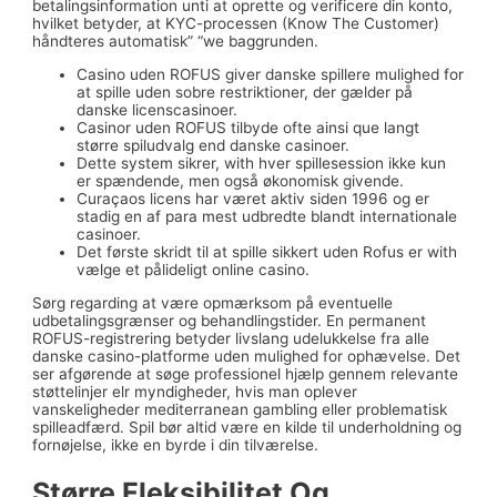
betalingsinformation unti at oprette og verificere din konto,
hvilket betyder, at KYC-processen (Know The Customer)
håndteres automatisk” “we baggrunden.
Casino uden ROFUS giver danske spillere mulighed for
at spille uden sobre restriktioner, der gælder på
danske licenscasinoer.
Casinor uden ROFUS tilbyde ofte ainsi que langt
større spiludvalg end danske casinoer.
Dette system sikrer, with hver spillesession ikke kun
er spændende, men også økonomisk givende.
Curaçaos licens har været aktiv siden 1996 og er
stadig en af para mest udbredte blandt internationale
casinoer.
Det første skridt til at spille sikkert uden Rofus er with
vælge et pålideligt online casino.
Sørg regarding at være opmærksom på eventuelle
udbetalingsgrænser og behandlingstider. En permanent
ROFUS-registrering betyder livslang udelukkelse fra alle
danske casino-platforme uden mulighed for ophævelse. Det
ser afgørende at søge professionel hjælp gennem relevante
støttelinjer elr myndigheder, hvis man oplever
vanskeligheder mediterranean gambling eller problematisk
spilleadfærd. Spil bør altid være en kilde til underholdning og
fornøjelse, ikke en byrde i din tilværelse.
Større Fleksibilitet Og