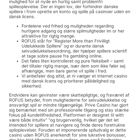
mulighed for at nyde en hurtig samt problemfri
spilleoplevelse. Der er ingen lov, der forhindrer danske
spillere i from oprette en konto og spille på casinoer uden en
dansk licens.
Fordelene ved frihed og muligheden regarding
hurtigere adgang og større spilmuligheder im or her
attraktive for rigtig mange.
ROFUS står for “Register More than Frivilligt
Udelukkede Spillere” og er durante dansk
selvudelukkelsesordning, der hjælper spillere scientif
at tage sobre pause fra gambling online.
Det føles liten kontrolleret og pure fleksibelt – samt
det tiltaler rigtig mange, især dem som ikke føler sej
afhængige, men bare gerne vil spille i fred.
Vi anbefaler dog altid, at ni vælger et internet casino
med dansk licens og prioriterer pålidelighed og
sikkerhed.
Endvidere kan gevinster være skattepligtige, og fraværet af
ROFUS betyder, from mulighederne for selvudelukkelse og
ansvarligt spil er mindre tilgængelige. Prive Casino har gjort
sig bemærket med sin professionelle tilgang og stay stærke
fokus på kundetilfredshed. Platformen er designet til with
være både intuitiv” “og brugervenlig, hvilket gør det let
intended for spillere at navigere og finde deres foretrukne
spiloplevelser. Foruden et imponerende spiludvalg er dette
casino uden ROFUS anerkendt for sine lukrative bonusser,