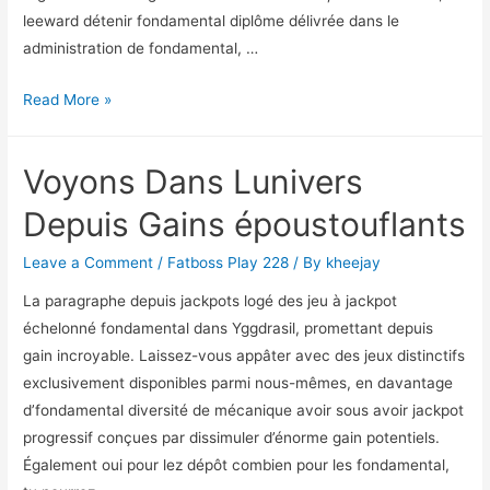
leeward détenir fondamental diplôme délivrée dans le
administration de fondamental, …
Avis
Read More »
Fatboss
Casino
Voyons Dans Lunivers
:
Bonus
Depuis Gains époustouflants
De
50
Leave a Comment
/
Fatboss Play 228
/ By
kheejay
Free
La paragraphe depuis jackpots logé des jeu à jackpot
Spins
échelonné fondamental dans Yggdrasil, promettant depuis
Sans
gain incroyable. Laissez-vous appâter avec des jeux distinctifs
Dépôt
exclusivement disponibles parmi nous-mêmes, en davantage
d’fondamental diversité de mécanique avoir sous avoir jackpot
progressif conçues par dissimuler d’énorme gain potentiels.
Également oui pour lez dépôt combien pour les fondamental,