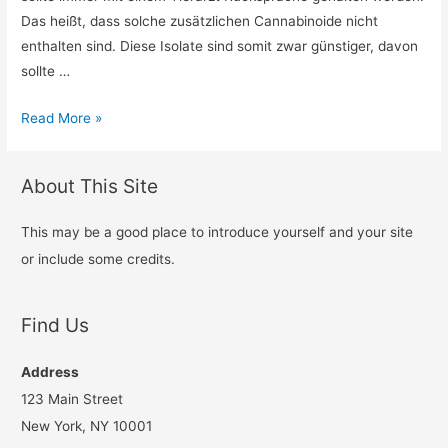
Das heißt, dass solche zusätzlichen Cannabinoide nicht
enthalten sind. Diese Isolate sind somit zwar günstiger, davon
sollte …
Bestes
Read More »
CBD
Öl
About This Site
gegen
Schmerzen:
This may be a good place to introduce yourself and your site
Die
or include some credits.
Top
5
Marken
Find Us
im
2024
Address
123 Main Street
New York, NY 10001