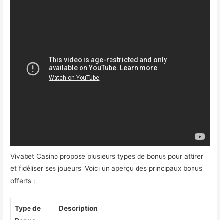
Vivabet Casino propose plusieurs types de bonus pour attirer
et fidéliser ses joueurs. Voici un aperçu des principaux bonus
offerts :
Type de
Description