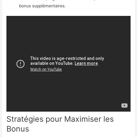
bonus supplémentaires.
Stratégies pour Maximiser les
Bonus