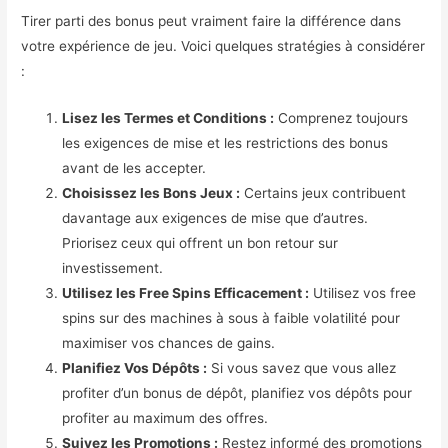
Tirer parti des bonus peut vraiment faire la différence dans
votre expérience de jeu. Voici quelques stratégies à considérer
:
Lisez les Termes et Conditions :
Comprenez toujours
les exigences de mise et les restrictions des bonus
avant de les accepter.
Choisissez les Bons Jeux :
Certains jeux contribuent
davantage aux exigences de mise que d’autres.
Priorisez ceux qui offrent un bon retour sur
investissement.
Utilisez les Free Spins Efficacement :
Utilisez vos free
spins sur des machines à sous à faible volatilité pour
maximiser vos chances de gains.
Planifiez Vos Dépôts :
Si vous savez que vous allez
profiter d’un bonus de dépôt, planifiez vos dépôts pour
profiter au maximum des offres.
Suivez les Promotions :
Restez informé des promotions