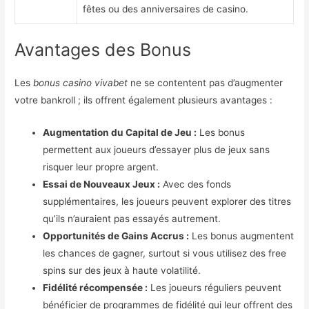
fêtes ou des anniversaires de casino.
Avantages des Bonus
Les
bonus casino vivabet
ne se contentent pas d’augmenter
votre bankroll ; ils offrent également plusieurs avantages :
Augmentation du Capital de Jeu :
Les bonus
permettent aux joueurs d’essayer plus de jeux sans
risquer leur propre argent.
Essai de Nouveaux Jeux :
Avec des fonds
supplémentaires, les joueurs peuvent explorer des titres
qu’ils n’auraient pas essayés autrement.
Opportunités de Gains Accrus :
Les bonus augmentent
les chances de gagner, surtout si vous utilisez des free
spins sur des jeux à haute volatilité.
Fidélité récompensée :
Les joueurs réguliers peuvent
bénéficier de programmes de fidélité qui leur offrent des