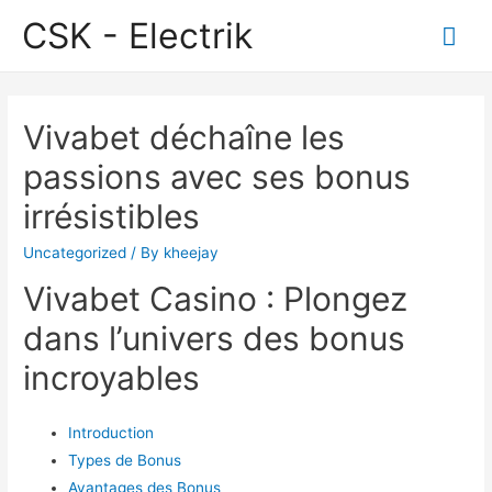
CSK - Electrik
Mai
Me
Vivabet déchaîne les
passions avec ses bonus
irrésistibles
Uncategorized
/ By
kheejay
Vivabet Casino : Plongez
dans l’univers des bonus
incroyables
Introduction
Types de Bonus
Avantages des Bonus