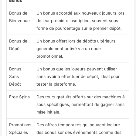
Bonus
Bonus de
Un bonus accordé aux nouveaux joueurs lors
Bienvenue
de leur première inscription, souvent sous
forme de pourcentage sur le premier dépôt.
Bonus de
Un bonus offert lors de dépôts ultérieurs,
Dépôt
généralement activé via un code
promotionnel.
Bonus
Un bonus que les joueurs peuvent utiliser
Sans
sans avoir à effectuer de dépôt, idéal pour
Dépôt
tester la plateforme.
Free Spins
Des tours gratuits offerts sur des machines à
sous spécifiques, permettant de gagner sans
mise initiale.
Promotions
Des offres temporaires qui peuvent inclure
Spéciales
des bonus sur des événements comme des