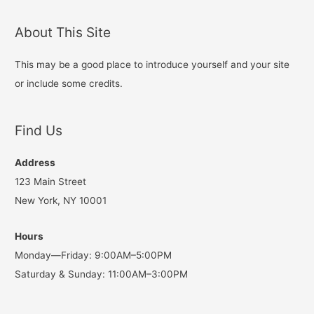
navigation
About This Site
This may be a good place to introduce yourself and your site
or include some credits.
Find Us
Address
123 Main Street
New York, NY 10001
Hours
Monday—Friday: 9:00AM–5:00PM
Saturday & Sunday: 11:00AM–3:00PM