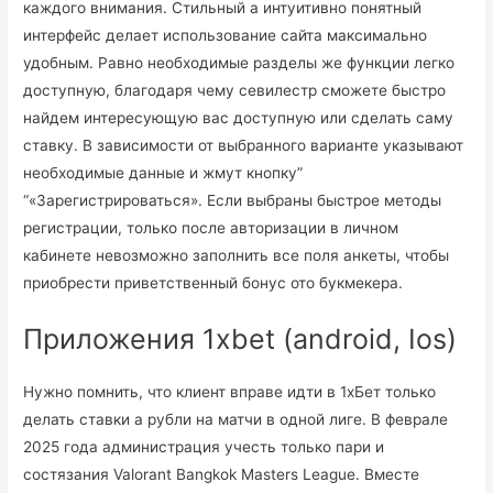
каждого внимания. Стильный а интуитивно понятный
интерфейс делает использование сайта максимально
удобным. Равно необходимые разделы же функции легко
доступную, благодаря чему севилестр сможете быстро
найдем интересующую вас доступную или сделать саму
ставку. В зависимости от выбранного варианте указывают
необходимые данные и жмут кнопку”
“«Зарегистрироваться». Если выбраны быстрое методы
регистрации, только после авторизации в личном
кабинете невозможно заполнить все поля анкеты, чтобы
приобрести приветственный бонус ото букмекера.
Приложения 1xbet (android, Ios)
Нужно помнить, что клиент вправе идти в 1хБет только
делать ставки а рубли на матчи в одной лиге. В феврале
2025 года администрация учесть только пари и
состязания Valorant Bangkok Masters League. Вместе