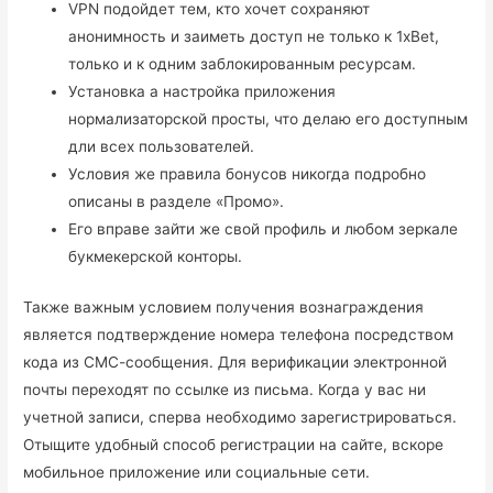
VPN подойдет тем, кто хочет сохраняют
анонимность и заиметь доступ не только к 1xBet,
только и к одним заблокированным ресурсам.
Установка а настройка приложения
нормализаторской просты, что делаю его доступным
дли всех пользователей.
Условия же правила бонусов никогда подробно
описаны в разделе «Промо».
Его вправе зайти же свой профиль и любом зеркале
букмекерской конторы.
Также важным условием получения вознаграждения
является подтверждение номера телефона посредством
кода из СМС-сообщения. Для верификации электронной
почты переходят по ссылке из письма. Когда у вас ни
учетной записи, сперва необходимо зарегистрироваться.
Отыщите удобный способ регистрации на сайте, вскоре
мобильное приложение или социальные сети.