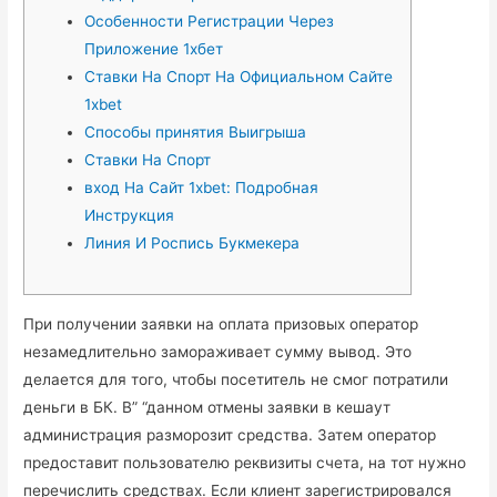
Особенности Регистрации Через
Приложение 1хбет
Ставки На Спорт На Официальном Сайте
1xbet
Способы принятия Выигрыша
Ставки На Спорт
вход На Сайт 1xbet: Подробная
Инструкция
Линия И Роспись Букмекера
При получении заявки на оплата призовых оператор
незамедлительно замораживает сумму вывод. Это
делается для того, чтобы посетитель не смог потратили
деньги в БК. В” “данном отмены заявки в кешаут
администрация разморозит средства. Затем оператор
предоставит пользователю реквизиты счета, на тот нужно
перечислить средствах. Если клиент зарегистрировался