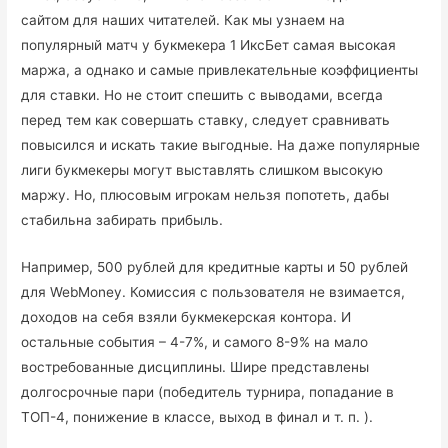
сайтом для наших читателей. Как мы узнаем на
популярный матч у букмекера 1 ИксБет самая высокая
маржа, а однако и самые привлекательные коэффициенты
для ставки. Но не стоит спешить с выводами, всегда
перед тем как совершать ставку, следует сравнивать
повысился и искать такие выгодные. На даже популярные
лиги букмекеры могут выставлять слишком высокую
маржу. Но, плюсовым игрокам нельзя попотеть, дабы
стабильна забирать прибыль.
Например, 500 рублей для кредитные карты и 50 рублей
для WebMoney. Комиссия с пользователя не взимается,
доходов на себя взяли букмекерская контора. И
остальные события – 4-7%, и самого 8-9% на мало
востребованные дисциплины. Шире представлены
долгосрочные пари (победитель турнира, попадание в
ТОП-4, понижение в классе, выход в финал и т. п. ).