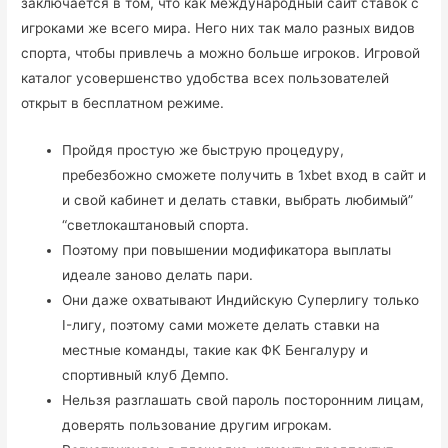
заключается в том, что как международный сайт ставок с
игроками же всего мира. Него них так мало разных видов
спорта, чтобы привлечь а можно больше игроков. Игровой
каталог усовершенство удобства всех пользователей
открыт в бесплатном режиме.
Пройдя простую же быструю процедуру,
пребезбожно сможете получить в 1xbet вход в сайт и
и свой кабинет и делать ставки, выбрать любимый”
“светлокаштановый спорта.
Поэтому при повышении модификатора выплаты
идеале заново делать пари.
Они даже охватывают Индийскую Суперлигу только
I-лигу, поэтому сами можете делать ставки на
местные команды, такие как ФК Бенгалуру и
спортивный клуб Демпо.
Нельзя разглашать свой пароль посторонним лицам,
доверять пользование другим игрокам.