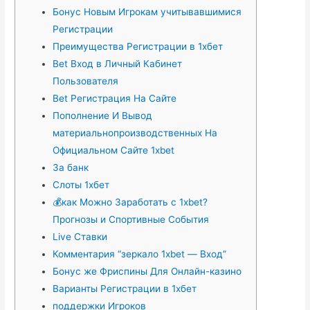
Бонус Новым Игрокам учитывавшимися
Регистрации
Преимущества Регистрации в 1хбет
Bet Вход в Личный Кабинет
Пользователя
Bet Регистрация На Сайте
Пополнение И Вывод
материальнопроизводственных На
Официальном Сайте 1xbet
За банк
Слоты 1xбет
💰как Можно Заработать с 1xbet?
Прогнозы и Спортивные События
Live Ставки
Комментария “зеркало 1xbet — Вход”
Бонус же Фриспины Для Онлайн-казино
Варианты Регистрации в 1хбет
поддержки Игроков