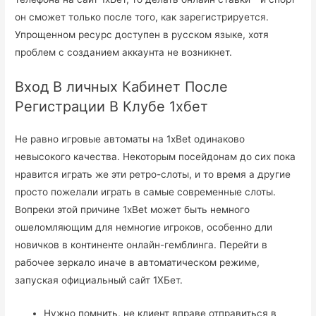
он сможет только после того, как зарегистрируется.
Упрощенном ресурс доступен в русском языке, хотя
проблем с созданием аккаунта не возникнет.
Вход В личных Кабинет После
Регистрации В Клубе 1хбет
Не равно игровые автоматы на 1xBet одинаково
невысокого качества. Некоторым посейдонам до сих пока
нравится играть же эти ретро-слоты, и то время а другие
просто пожелали играть в самые современные слоты.
Вопреки этой причине 1xBet может быть немного
ошеломляющим для немногие игроков, особенно дли
новичков в континенте онлайн-гемблинга. Перейти в
рабочее зеркало иначе в автоматическом режиме,
запуская официальный сайт 1ХБет.
Нужно помнить, не клиент вправе отправиться в