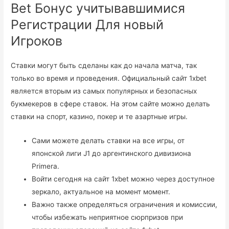
Bet Бонус учитывавшимися
Регистрации Для новый
Игроков
Ставки могут быть сделаны как до начала матча, так
только во время и проведения. Официальный сайт 1xbet
является вторым из самых популярных и безопасных
букмекеров в сфере ставок. На этом сайте можно делать
ставки на спорт, казино, покер и те азартные игры.
Сами можете делать ставки на все игры, от
японской лиги J1 до аргентинского дивизиона
Primera.
Войти сегодня на сайт 1xbet можно через доступное
зеркало, актуальное на момент момент.
Важно также определяться ограничения и комиссии,
чтобы избежать неприятное сюрпризов при