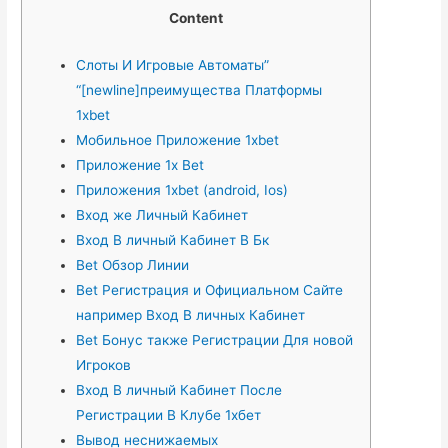
Content
Слоты И Игровые Автоматы”
“[newline]преимущества Платформы
1xbet
Мобильное Приложение 1xbet
Приложение 1x Bet
Приложения 1xbet (android, Ios)
Вход же Личный Кабинет
Вход В личный Кабинет В Бк
Bet Обзор Линии
Bet Регистрация и Официальном Сайте
например Вход В личных Кабинет
Bet Бонус также Регистрации Для новой
Игроков
Вход В личный Кабинет После
Регистрации В Клубе 1хбет
Вывод неснижаемых