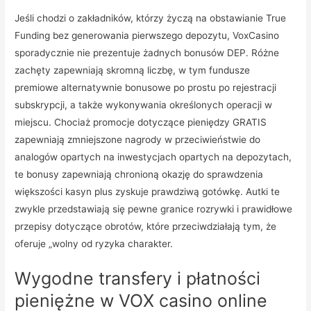
Jeśli chodzi o zakładników, którzy życzą na obstawianie True
Funding bez generowania pierwszego depozytu, VoxCasino
sporadycznie nie prezentuje żadnych bonusów DEP. Różne
zachęty zapewniają skromną liczbę, w tym fundusze
premiowe alternatywnie bonusowe po prostu po rejestracji
subskrypcji, a także wykonywania określonych operacji w
miejscu. Chociaż promocje dotyczące pieniędzy GRATIS
zapewniają zmniejszone nagrody w przeciwieństwie do
analogów opartych na inwestycjach opartych na depozytach,
te bonusy zapewniają chronioną okazję do sprawdzenia
większości kasyn plus zyskuje prawdziwą gotówkę. Autki te
zwykle przedstawiają się pewne granice rozrywki i prawidłowe
przepisy dotyczące obrotów, które przeciwdziałają tym, że
oferuje „wolny od ryzyka charakter.
Wygodne transfery i płatności
pieniężne w VOX casino online