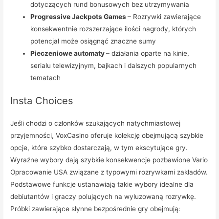
dotyczących rund bonusowych bez utrzymywania
Progressive Jackpots Games
– Rozrywki zawierające
konsekwentnie rozszerzające ilości nagrody, których
potencjał może osiągnąć znaczne sumy
Pieczeniowe automaty
– działania oparte na kinie,
serialu telewizyjnym, bajkach i dalszych popularnych
tematach
Insta Choices
Jeśli chodzi o członków szukających natychmiastowej
przyjemności, VoxCasino oferuje kolekcję obejmującą szybkie
opcje, które szybko dostarczają, w tym ekscytujące gry.
Wyraźne wybory dają szybkie konsekwencje pozbawione Vario
Opracowanie USA związane z typowymi rozrywkami zakładów.
Podstawowe funkcje ustanawiają takie wybory idealne dla
debiutantów i graczy polujących na wyluzowaną rozrywkę.
Próbki zawierające słynne bezpośrednie gry obejmują: