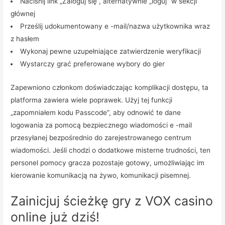
Naciśnij link „Zaloguj się”, alternatywnie „loguj” w sekcji
głównej
Prześlij udokumentowany e -mail/nazwa użytkownika wraz
z hasłem
Wykonaj pewne uzupełniające zatwierdzenie weryfikacji
Wystarczy grać preferowane wybory do gier
Zapewniono członkom doświadczając komplikacji dostępu, ta
platforma zawiera wiele poprawek. Użyj tej funkcji
„zapomniałem kodu Passcode”, aby odnowić te dane
logowania za pomocą bezpiecznego wiadomości e -mail
przesyłanej bezpośrednio do zarejestrowanego centrum
wiadomości. Jeśli chodzi o dodatkowe misterne trudności, ten
personel pomocy gracza pozostaje gotowy, umożliwiając im
kierowanie komunikacją na żywo, komunikacji pisemnej.
Zainicjuj ścieżkę gry z VOX casino
online już dziś!