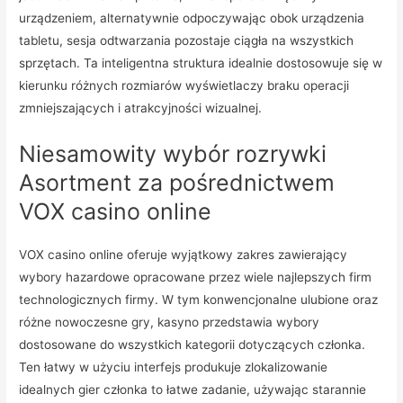
urządzeniem, alternatywnie odpoczywając obok urządzenia
tabletu, sesja odtwarzania pozostaje ciągła na wszystkich
sprzętach. Ta inteligentna struktura idealnie dostosowuje się w
kierunku różnych rozmiarów wyświetlaczy braku operacji
zmniejszających i atrakcyjności wizualnej.
Niesamowity wybór rozrywki
Asortment za pośrednictwem
VOX casino online
VOX casino online oferuje wyjątkowy zakres zawierający
wybory hazardowe opracowane przez wiele najlepszych firm
technologicznych firmy. W tym konwencjonalne ulubione oraz
różne nowoczesne gry, kasyno przedstawia wybory
dostosowane do wszystkich kategorii dotyczących członka.
Ten łatwy w użyciu interfejs produkuje zlokalizowanie
idealnych gier członka to łatwe zadanie, używając starannie