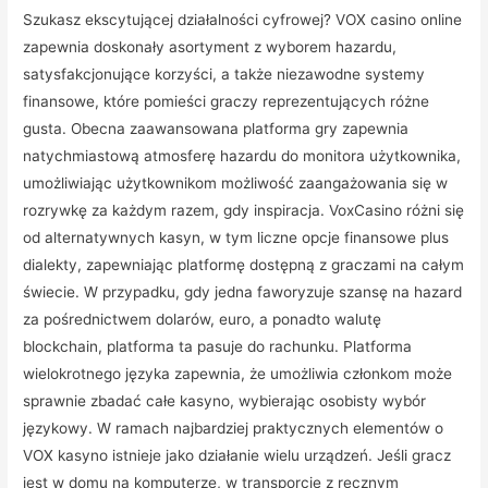
Szukasz ekscytującej działalności cyfrowej? VOX casino online
zapewnia doskonały asortyment z wyborem hazardu,
satysfakcjonujące korzyści, a także niezawodne systemy
finansowe, które pomieści graczy reprezentujących różne
gusta. Obecna zaawansowana platforma gry zapewnia
natychmiastową atmosferę hazardu do monitora użytkownika,
umożliwiając użytkownikom możliwość zaangażowania się w
rozrywkę za każdym razem, gdy inspiracja. VoxCasino różni się
od alternatywnych kasyn, w tym liczne opcje finansowe plus
dialekty, zapewniając platformę dostępną z graczami na całym
świecie. W przypadku, gdy jedna faworyzuje szansę na hazard
za pośrednictwem dolarów, euro, a ponadto walutę
blockchain, platforma ta pasuje do rachunku. Platforma
wielokrotnego języka zapewnia, że ​​umożliwia członkom może
sprawnie zbadać całe kasyno, wybierając osobisty wybór
językowy. W ramach najbardziej praktycznych elementów o
VOX kasyno istnieje jako działanie wielu urządzeń. Jeśli gracz
jest w domu na komputerze, w transporcie z ręcznym