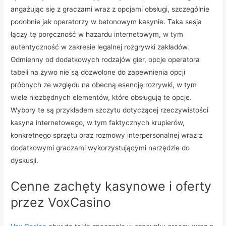
angażując się z graczami wraz z opcjami obsługi, szczególnie
podobnie jak operatorzy w betonowym kasynie. Taka sesja
łączy tę poręczność w hazardu internetowym, w tym
autentyczność w zakresie legalnej rozgrywki zakładów.
Odmienny od dodatkowych rodzajów gier, opcje operatora
tabeli na żywo nie są dozwolone do zapewnienia opcji
próbnych ze względu na obecną esencję rozrywki, w tym
wiele niezbędnych elementów, które obsługują te opcje.
Wybory te są przykładem szczytu dotyczącej rzeczywistości
kasyna internetowego, w tym faktycznych krupierów,
konkretnego sprzętu oraz rozmowy interpersonalnej wraz z
dodatkowymi graczami wykorzystującymi narzędzie do
dyskusji.
Cenne zachęty kasynowe i oferty
przez VoxCasino