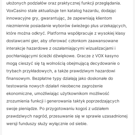
ułożonych podziałów oraz praktycznej funkcji przeglądania.
VoxCasino stale aktualizuje ten katalog hazardu, dodając
innowacyjne gry, gwarantując, że zapewniają klientom
niezmiennie posiadanie wyborów świeżego plus urzekających,
które można odkryć. Platforma współpracuje z wysokiej klasy
dostawcami gier, aby oferować członkom zaawansowane
interakcje hazardowe z oszałamiającymi wizualizacjami i
pochłaniającymi ścieżki dźwiękowe. Gracze z VOX kasyno
mogą cieszyć się tą wolnością obejmującą decydowanie o
trybach przykładowych, a także prawdziwym hazardowi
finansowym. Bezpłatne typy działają jako doskonałe do
testowania nowych działań nieobecne zagrożenie
ekonomiczne, umożliwiając użytkownikom możliwość
zrozumienia funkcji i generowania taktyk poprzedzających
swoje pieniądze. Po przygotowaniu kogoś z udziałem
prawdziwych nagród, przesuwanie się w sprawie uzasadnionej
wersji funduszy służy wyłącznie od siebie.