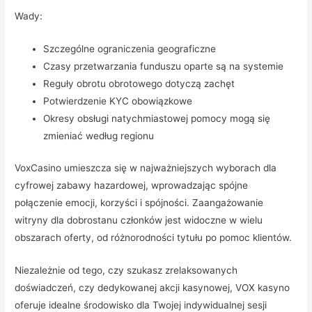
Wady:
Szczególne ograniczenia geograficzne
Czasy przetwarzania funduszu oparte są na systemie
Reguły obrotu obrotowego dotyczą zachęt
Potwierdzenie KYC obowiązkowe
Okresy obsługi natychmiastowej pomocy mogą się
zmieniać według regionu
VoxCasino umieszcza się w najważniejszych wyborach dla
cyfrowej zabawy hazardowej, wprowadzając spójne
połączenie emocji, korzyści i spójności. Zaangażowanie
witryny dla dobrostanu członków jest widoczne w wielu
obszarach oferty, od różnorodności tytułu po pomoc klientów.
Niezależnie od tego, czy szukasz zrelaksowanych
doświadczeń, czy dedykowanej akcji kasynowej, VOX kasyno
oferuje idealne środowisko dla Twojej indywidualnej sesji