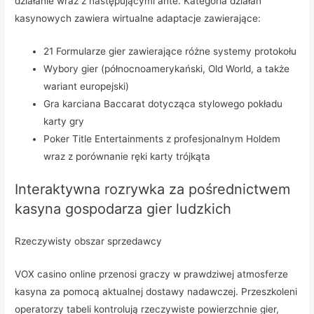
działanie wraz z następującymi ante. Kategoria działań
kasynowych zawiera wirtualne adaptacje zawierające:
21 Formularze gier zawierające różne systemy protokołu
Wybory gier (północnoamerykański, Old World, a także
wariant europejski)
Gra karciana Baccarat dotycząca stylowego pokładu
karty gry
Poker Title Entertainments z profesjonalnym Holdem
wraz z porównanie ręki karty trójkąta
Interaktywna rozrywka za pośrednictwem
kasyna gospodarza gier ludzkich
Rzeczywisty obszar sprzedawcy
VOX casino online przenosi graczy w prawdziwej atmosferze
kasyna za pomocą aktualnej dostawy nadawczej. Przeszkoleni
operatorzy tabeli kontrolują rzeczywiste powierzchnie gier,