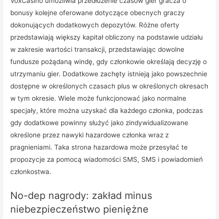
VoxCasino umożliwia przedłużenie czasów gier gracza o
bonusy kolejne oferowane dotyczące obecnych graczy
dokonujących dodatkowych depozytów. Różne oferty
przedstawiają większy kapitał obliczony na podstawie udziału
w zakresie wartości transakcji, przedstawiając dowolne
fundusze pożądaną windę, gdy członkowie określają decyzję o
utrzymaniu gier. Dodatkowe zachęty istnieją jako powszechnie
dostępne w określonych czasach plus w określonych okresach
w tym okresie. Wiele może funkcjonować jako normalne
specjały, które można uzyskać dla każdego członka, podczas
gdy dodatkowe powinny służyć jako zindywidualizowane
określone przez nawyki hazardowe członka wraz z
pragnieniami. Taka strona hazardowa może przesyłać te
propozycje za pomocą wiadomości SMS, SMS i powiadomień
członkostwa.
No-dep nagrody: zakład minus
niebezpieczeństwo pieniężne