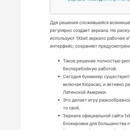
Ддя решения сложившейся возникше
регулярно создает зеркала. Не риску
используют 1Xbet зеркало рабочее и
интерфейс, сохраняет предусмотрен
Такое решение полностью риск
бесперебойную работой.
Сегодня букмекер существуют
включая Кюрасао, и активно р
Латинской Америки.
Это делает игру разнообразной
то своё.
Зеркала официальной сайта 1x
блокировки для большинства п