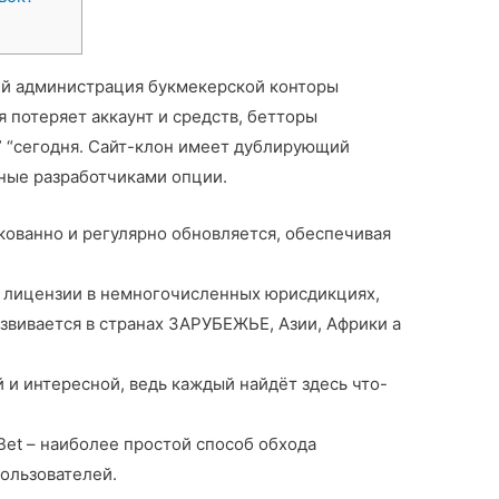
й администрация букмекерской конторы
я потеряет аккаунт и средств, бетторы
” “сегодня. Сайт-клон имеет дублирующий
ные разработчиками опции.
ованно и регулярно обновляется, обеспечивая
 лицензии в немногочисленных юрисдикциях,
азвивается в странах ЗАРУБЕЖЬЕ, Азии, Африки а
 и интересной, ведь каждый найдёт здесь что-
Bet – наиболее простой способ обхода
ользователей.