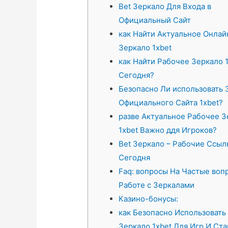
Bet Зеркало Для Входа в
Официальный Сайт
как Найти Актуальное Онлай
Зеркало 1xbet
как Найти Рабочее Зеркало 
Сегодня?
Безопасно Ли использовать 
Официального Сайта 1xbet?
разве Актуальное Рабочее З
1xbet Важно ддя Игроков?
Bet Зеркало – Рабочие Ссыл
Сегодня
Faq: вопросы На Частые воп
Работе с Зеркалами
Казино-бонусы:
как Безопасно Использовать
Зеркало 1xbet Для Игр И Ста