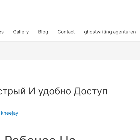
es
Gallery
Blog
Contact
ghostwriting agenturen
ыстрый И удобно Доступ
y
kheejay