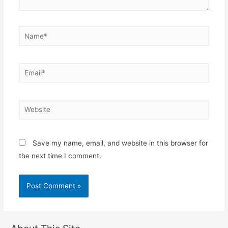
Name*
Email*
Website
Save my name, email, and website in this browser for
the next time I comment.