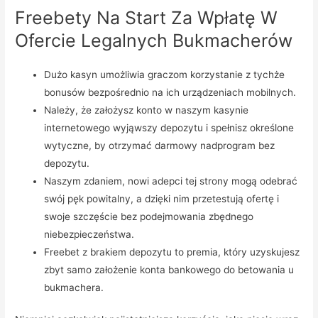
Freebety Na Start Za Wpłatę W
Ofercie Legalnych Bukmacherów
Dużo kasyn umożliwia graczom korzystanie z tychże
bonusów bezpośrednio na ich urządzeniach mobilnych.
Należy, że założysz konto w naszym kasynie
internetowego wyjąwszy depozytu i spełnisz określone
wytyczne, by otrzymać darmowy nadprogram bez
depozytu.
Naszym zdaniem, nowi adepci tej strony mogą odebrać
swój pęk powitalny, a dzięki nim przetestują ofertę i
swoje szczęście bez podejmowania zbędnego
niebezpieczeństwa.
Freebet z brakiem depozytu to premia, który uzyskujesz
zbyt samo założenie konta bankowego do betowania u
bukmachera.