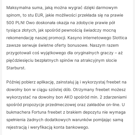
Maksymalna suma, jaką można wygrać dzięki darmowym
spinom, to stu EUR, jakie możliwości przekłada się na prawie
500 PLN! Owo doskonała okazja na zdobycie prawie pół
tysiąca złotych, jak spośród pewnością świadczy mocną
rekomendację naszej promocji. Kasyno internetowego Slottica
zawsze serwuje świetne oferty bonusowe. Naszym razem
przygotowali coś wyjątkowego dla oryginalnych graczy – aż
pięćdziesięciu bezpłatnych spinów na atrakcyjnym slocie
Starburst.
Później pobierz aplikację, zainstaluj ją i wykorzystaj freebet na
dowolny bon w ciągu szóstej dób. Otrzymany freebet możesz
wykorzystać na dowolny bon AKO spośród min. 2 zdarzeniami
spośród propozycje przedmeczowej oraz zakładów on-line. U
bukmachera Fortuna freebet z brakiem depozytu nie wymaga
spełnienia żadnych dodatkowych warunków pomijając samą
rejestracją i weryfikacją konta bankowego.