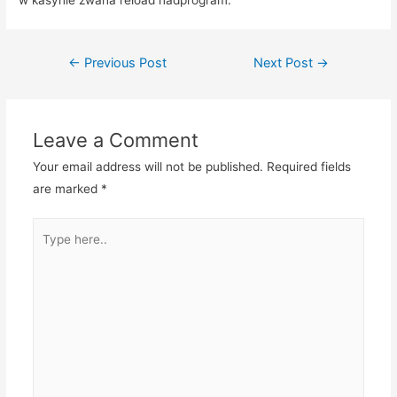
Post
←
Previous Post
Next Post
→
navigation
Leave a Comment
Your email address will not be published.
Required fields
are marked
*
Type
here..