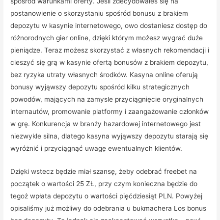
spośród warunkami oferty. Jeśli zdecydowałeś się na
postanowienie o skorzystaniu spośród bonusu z brakiem
depozytu w kasynie internetowego, owo dostaniesz dostęp do
różnorodnych gier online, dzięki którym możesz wygrać duże
pieniądze. Teraz możesz skorzystać z własnych rekomendacji i
cieszyć się grą w kasynie ofertą bonusów z brakiem depozytu,
bez ryzyka utraty własnych środków. Kasyna online oferują
bonusy wyjąwszy depozytu spośród kilku strategicznych
powodów, mających na zamysle przyciągnięcie oryginalnych
internautów, promowanie platformy i zaangażowanie członków
w grę. Konkurencja w branży hazardowej internetowego jest
niezwykle silna, dlatego kasyna wyjąwszy depozytu starają się
wyróżnić i przyciągnąć uwagę ewentualnych klientów.
Dzięki wstecz będzie miał szansę, żeby odebrać freebet na
początek o wartości 25 ZŁ, przy czym konieczna będzie do
tegoż wpłata depozytu o wartości pięćdziesiąt PLN. Powyżej
opisaliśmy już możliwy do odebrania u bukmachera Los bonus