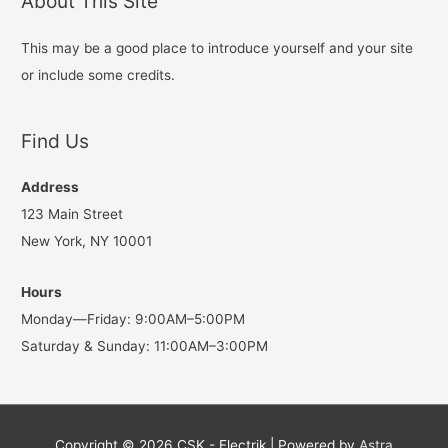
About This Site
This may be a good place to introduce yourself and your site
or include some credits.
Find Us
Address
123 Main Street
New York, NY 10001
Hours
Monday—Friday: 9:00AM–5:00PM
Saturday & Sunday: 11:00AM–3:00PM
Copyright © 2026
CSK - Electrik
| Powered by
Astra