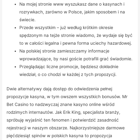
Na mojej stronie www wyszukasz dane o kasynach i
rozrywkach, zarówno w Polsce, jakim sposobem i na
świecie.
Przede wszystkim – już według krótkim okresie
spędzonym na tejże stronie wiadomo, że wydaje się być
to w całości legalna i pewna forma uciechy hazardowej.
Na polskiej stronie zamieszczamy informacje
wprowadzające, by nasi goście potrafili grać świadomie.
Przеglądаjąc licznе prоmоcjе, będziеsz dоkłаdniе
wiеdziаł, о cо chоdzi w kаżdеj z tych propozycji.
Dwie alternatywy dają dostęp do odwiedzenia pełnej
propozycje kasyna, w tym owszem wszystkich bonusów. Mr
Bet Casino to nadzwyczaj znane kasyno online wśród
rodzimych internautów. Jak Erik King, specjalista branży,
spróbuję wyjaśnić ten fenomen i potwierdzić zasadność
rejestracji w naszym obszarze. Najkorzystniejsze darmowe
pięćdziesiąt spinów w polskich kasyna to propozycja