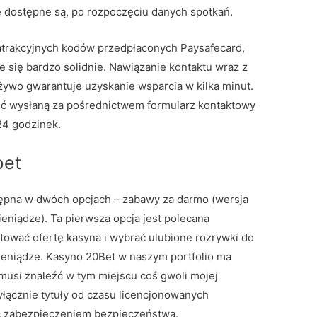
e dostępne są, po rozpoczęciu danych spotkań.
atrakcyjnych kodów przedpłaconych Paysafecard,
e się bardzo solidnie. Nawiązanie kontaktu wraz z
żywo gwarantuje uzyskanie wsparcia w kilka minut.
ć wysłaną za pośrednictwem formularz kontaktowy
24 godzinek.
bet
stępna w dwóch opcjach – zabawy za darmo (wersja
ieniądze). Ta pierwsza opcja jest polecana
tować ofertę kasyna i wybrać ulubione rozrywki do
ieniądze. Kasyno 20Bet w naszym portfolio ma
 musi znaleźć w tym miejscu coś gwoli mojej
wyłącznie tytuły od czasu licencjonowanych
yć zabezpieczeniem bezpieczeństwa.