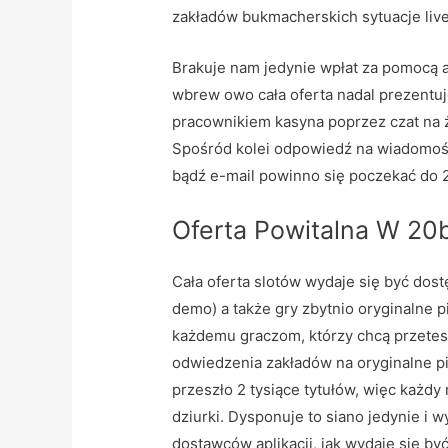
zakładów bukmacherskich sytuacje liv
Brakuje nam jedynie wpłat za pomocą 
wbrew owo cała oferta nadal prezentuj
pracownikiem kasyna poprzez czat na 
Spośród kolei odpowiedź na wiadomoś
bądź e-mail powinno się poczekać do 
Oferta Powitalna W 20
Cała oferta slotów wydaje się być do
demo) a także gry zbytnio oryginalne p
każdemu graczom, którzy chcą przetes
odwiedzenia zakładów na oryginalne p
przeszło 2 tysiące tytułów, więc każdy
dziurki. Dysponuje to siano jedynie i 
dostawców aplikacji, jak wydaje się b