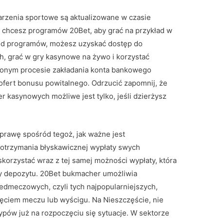
rzenia sportowe są aktualizowane w czasie
 chcesz programów 20Bet, aby grać na przykład w
ód programów, możesz uzyskać dostęp do
, grać w gry kasynowe na żywo i korzystać
zonym procesie zakładania konta bankowego
ofert bonusu powitalnego. Odrzucić zapomnij, że
r kasynowych możliwe jest tylko, jeśli dzierżysz
rawę spośród tegoż, jak ważne jest
otrzymania błyskawicznej wypłaty swych
orzystać wraz z tej samej możności wypłaty, która
y depozytu. 20Bet bukmacher umożliwia
dmeczowych, czyli tych najpopularniejszych,
zęciem meczu lub wyścigu. Na Nieszczęście, nie
pów już na rozpoczęciu się sytuacje. W sektorze