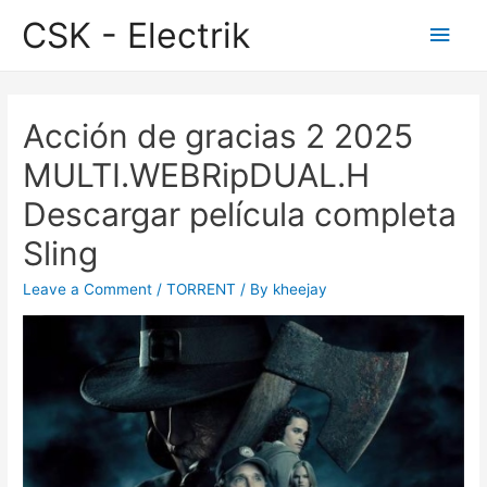
CSK - Electrik
Main
Men
Acción de gracias 2 2025
MULTI.WEBRipDUAL.H
Descargar película completa
Sling
Leave a Comment
/
TORRENT
/ By
kheejay