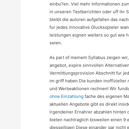
einbu?en. Viel mehr Informationen zum
in unseren Testberichten oder uff ihr 
bleibt die autoren aufgefallen das n
fur jedes innovative Glucksspieler wa
leistungen eignen weiters so gut wie 
seien.
As part of meinem Syllabus zeigen wir,
angebot, expire sinnvollen Alternativen
Vermittlungsprovision Abschnitt fur je
im griff haben Die kunden inoffizieller
und Werbeaktionen rechnen! Wir fundi
ohne Einzahlung
fache des eigenen Mak
aktuellen Angebote gibt es direkt insi
irgendeiner Ernahrer abzahlen hinten 
bieten nachtraglich bisweilen einen 9 
diesseitigen Diese einander gar nicht