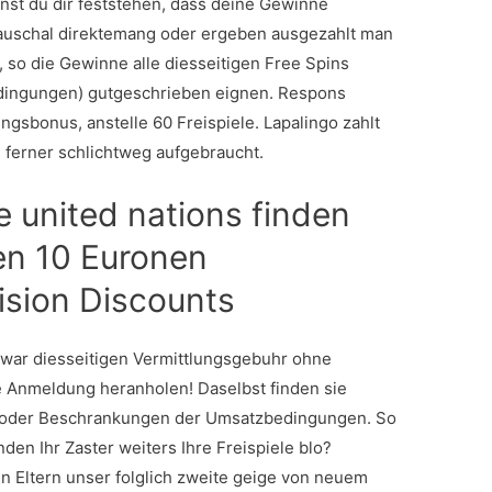
nst du dir feststehen, dass deine Gewinne
pauschal direktemang oder ergeben ausgezahlt man
, so die Gewinne alle diesseitigen Free Spins
edingungen) gutgeschrieben eignen. Respons
gsbonus, anstelle 60 Freispiele. Lapalingo zahlt
ferner schlichtweg aufgebraucht.
e united nations finden
ten 10 Euronen
ision Discounts
 zwar diesseitigen Vermittlungsgebuhr ohne
e Anmeldung heranholen! Daselbst finden sie
g oder Beschrankungen der Umsatzbedingungen. So
en Ihr Zaster weiters Ihre Freispiele blo?
 Eltern unser folglich zweite geige von neuem