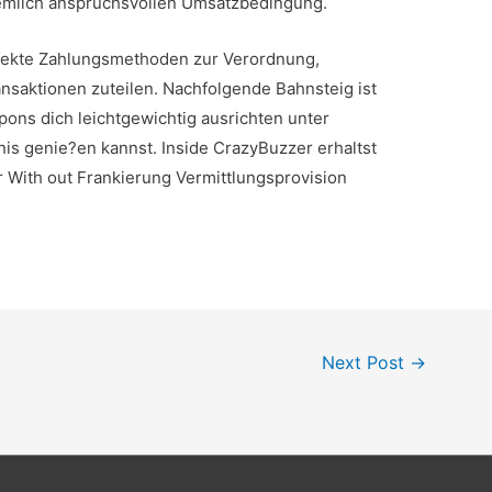
ziemlich anspruchsvollen Umsatzbedingung.
rfekte Zahlungsmethoden zur Verordnung,
ansaktionen zuteilen. Nachfolgende Bahnsteig ist
espons dich leichtgewichtig ausrichten unter
is genie?en kannst. Inside CrazyBuzzer erhaltst
 With out Frankierung Vermittlungsprovision
Next Post
→