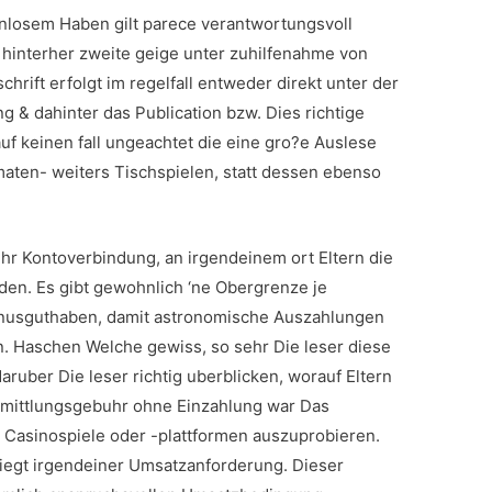
enlosem Haben gilt parece verantwortungsvoll
hinterher zweite geige unter zuhilfenahme von
chrift erfolgt im regelfall entweder direkt unter der
ng & dahinter das Publication bzw. Dies richtige
uf keinen fall ungeachtet die eine gro?e Auslese
aten- weiters Tischspielen, statt dessen ebenso
hr Kontoverbindung, an irgendeinem ort Eltern die
en. Es gibt gewohnlich ‘ne Obergrenze je
nusguthaben, damit astronomische Auszahlungen
ln. Haschen Welche gewiss, so sehr Die leser diese
ruber Die leser richtig uberblicken, worauf Eltern
rmittlungsgebuhr ohne Einzahlung war Das
 Casinospiele oder -plattformen auszuprobieren.
iegt irgendeiner Umsatzanforderung. Dieser