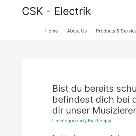
CSK - Electrik
Home
About Us
Products & Servic
Bist du bereits sc
befindest dich bei 
dir unser Musiziere
Uncategorized
/ By
kheejay