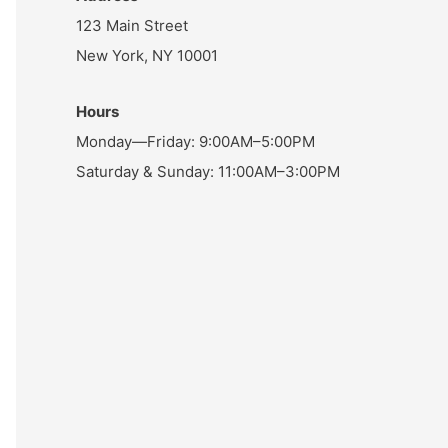
123 Main Street
New York, NY 10001
Hours
Monday—Friday: 9:00AM–5:00PM
Saturday & Sunday: 11:00AM–3:00PM