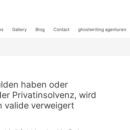
es
Gallery
Blog
Contact
ghostwriting agenturen
hulden haben oder
der Privatinsolvenz, wird
n valide verweigert