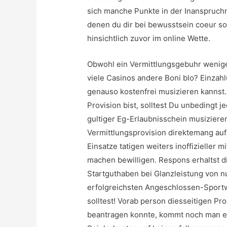
sich manche Punkte in der Inanspruch
denen du dir bei bewusstsein coeur soll
hinsichtlich zuvor im online Wette.
Obwohl ein Vermittlungsgebuhr wenige
viele Casinos andere Boni blo? Einza
genauso kostenfrei musizieren kannst.
Provision bist, solltest Du unbedingt 
gultiger Eg-Erlaubnisschein musiziere
Vermittlungsprovision direktemang auf 
Einsatze tatigen weiters inoffizieller m
machen bewilligen. Respons erhaltst d
Startguthaben bei Glanzleistung von nu
erfolgreichsten Angeschlossen-Sport
solltest! Vorab person diesseitigen Pr
beantragen konnte, kommt noch man ein