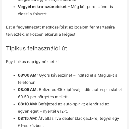
Vegyél mikro‑szüneteket
– Még két perc szünet is
élesíti a fókuszt.
Ezt a fegyelmezett megközelítést az izgalom fenntartására
tervezték, miközben elkerüli a kiégést.
Tipikus felhasználói út
Egy tipikus nap így nézhet ki:
08:00 AM:
Gyors kávészünet – indítsd el a Magius-t a
telefonon.
08:05 AM:
Befizetés €5 kriptóval; indíts auto‑spin slots-t
€0.50 per pörgetés mellett.
08:10 AM:
Befejezed az auto‑spin-t; ellenőrizd az
egyenleget – nyertél €12-t.
08:15 AM:
Átváltás live dealer blackjack-re; tegyél egy
€1-es kézben.