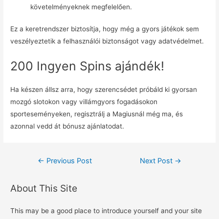
követelményeknek megfelelően.
Ez a keretrendszer biztosítja, hogy még a gyors játékok sem
veszélyeztetik a felhasználói biztonságot vagy adatvédelmet.
200 Ingyen Spins ajándék!
Ha készen állsz arra, hogy szerencsédet próbáld ki gyorsan
mozgó slotokon vagy villámgyors fogadásokon
sporteseményeken, regisztrálj a Magiusnál még ma, és
azonnal vedd át bónusz ajánlatodat.
Post
←
Previous Post
Next Post
→
navigation
About This Site
This may be a good place to introduce yourself and your site