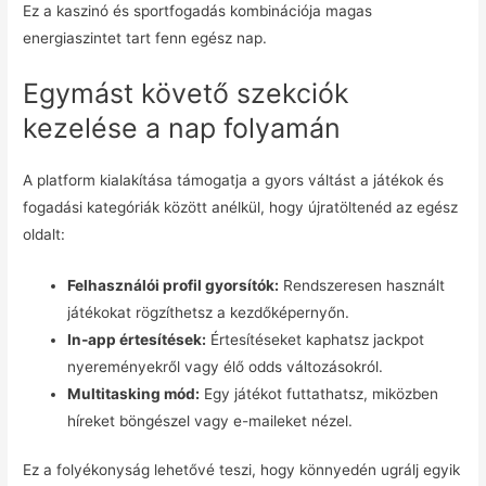
Ez a kaszinó és sportfogadás kombinációja magas
energiaszintet tart fenn egész nap.
Egymást követő szekciók
kezelése a nap folyamán
A platform kialakítása támogatja a gyors váltást a játékok és
fogadási kategóriák között anélkül, hogy újratöltenéd az egész
oldalt:
Felhasználói profil gyorsítók:
Rendszeresen használt
játékokat rögzíthetsz a kezdőképernyőn.
In‑app értesítések:
Értesítéseket kaphatsz jackpot
nyereményekről vagy élő odds változásokról.
Multitasking mód:
Egy játékot futtathatsz, miközben
híreket böngészel vagy e-maileket nézel.
Ez a folyékonyság lehetővé teszi, hogy könnyedén ugrálj egyik