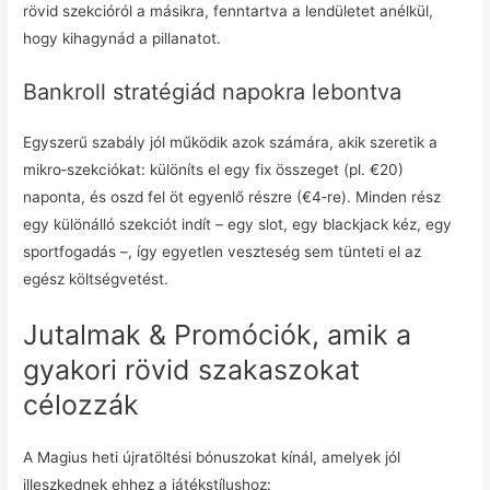
rövid szekcióról a másikra, fenntartva a lendületet anélkül,
hogy kihagynád a pillanatot.
Bankroll stratégiád napokra lebontva
Egyszerű szabály jól működik azok számára, akik szeretik a
mikro‑szekciókat: különíts el egy fix összeget (pl. €20)
naponta, és oszd fel öt egyenlő részre (€4‑re). Minden rész
egy különálló szekciót indít – egy slot, egy blackjack kéz, egy
sportfogadás –, így egyetlen veszteség sem tünteti el az
egész költségvetést.
Jutalmak & Promóciók, amik a
gyakori rövid szakaszokat
célozzák
A Magius heti újratöltési bónuszokat kínál, amelyek jól
illeszkednek ehhez a játékstílushoz: