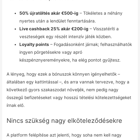
50% újratöltés akár €500-ig
– Tökéletes a néhány
nyertes után a lendület fenntartására.
Live cashback 25% akár €200-ig
– Visszatéríti a
veszteségek egy részét intenzív játék közben.
Loyalty points
– Fogadásonként járnak; felhasználhatók
ingyen pörgetésekre vagy apró
készpénznyereményekre, ha elég pontot gyűjtesz.
A lényeg, hogy ezek a bónuszok könnyen igényelhetők –
általában egy kattintással –, és arra vannak tervezve, hogy a
következő gyors szakaszodat növeljék, nem pedig nagy
összegű befizetéseket vagy hosszú tételési kötelezettségeket
írnak elő.
Nincs szükség nagy elköteleződésekre
A platform felépítése azt jelenti, hogy soha nem kell nagy