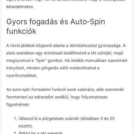
késedelmekre.
Gyors fogadás és Auto‑Spin
funkciók
A rövid játékok központi eleme a döntéshozatal gyorsasága. A
slots esetében egy érintéssel beállíthatod a tét szintjét, majd
megnyomod a “Spin” gombot. Ha inkább manuálisan szeretnéd
irányítani, minden pörgetés előtt módosíthatod a
nyerővonalakat.
Az auto‑spin forradalmi funkció azok számára, akik szeretnék
fenntartani az adrenalint anélkül, hogy folyamatosan
figyelnének:
Válaszd ki a pörgetések számát (általában 5 és 20
között).
Állítsd be a tét méretét.