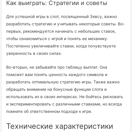
Как выиграть: Стратегии и советы
Для успешной игры в слот, посвященный Зевсу, важно
разработать стратегию и учитывать некоторые советы. Во-
первых, рекомендуется начинать с небольших ставок,
чтобы ознакомиться с игрой и понять ее механику.
Постепенно увеличивайте ставки, когда почувствуете
уверенность в своих силах.
Во-вторых, не забывайте про таблицу выплат. Она
поможет вам понять ценность каждого символа и
разработать оптимальную стратегию игры. Также важно
обращать внимание на бонусные функции слота и
использовать их в своих интересах. Не бойтесь рисковать
и экспериментировать с различными ставками, но всегда
помните об ответственном подходе к игре.
Технические характеристики