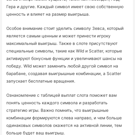
Гера и другие. Каждый символ имеет свою собственную
ценность и влияет на размер выигрыша.
Особое внимание стоит уделить символу Зевса, который
является самым ценным и может принести игроку
максимальный выигрыш. Также в слоте присутствуют
специальные символы, такие как Wild и Scatter, которые
активируют бонусные функции и увеличивают шансы на
победу. Wild может заменить любой другой символ на
барабане, создавая выигрышные комбинации, а Scatter
запускает бесплатные вращения.
Ознакомление с таблицей выплат слота поможет вам
понять ценность каждого символа и разработать
стратегию игры. Важно помнить, что выигрышные
комбинации формируются слева направо, и чем больше
одинаковых символов окажется на активной линии, тем
больше будет ваш выигрыш.