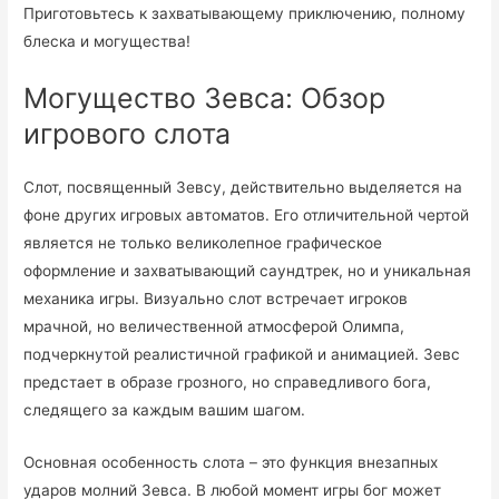
Приготовьтесь к захватывающему приключению, полному
блеска и могущества!
Могущество Зевса: Обзор
игрового слота
Слот, посвященный Зевсу, действительно выделяется на
фоне других игровых автоматов. Его отличительной чертой
является не только великолепное графическое
оформление и захватывающий саундтрек, но и уникальная
механика игры. Визуально слот встречает игроков
мрачной, но величественной атмосферой Олимпа,
подчеркнутой реалистичной графикой и анимацией. Зевс
предстает в образе грозного, но справедливого бога,
следящего за каждым вашим шагом.
Основная особенность слота – это функция внезапных
ударов молний Зевса. В любой момент игры бог может