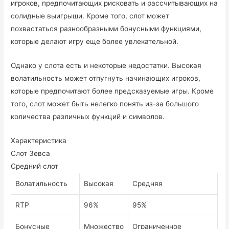
игроков, предпочитающих рисковать и рассчитывающих на
солидные выигрыши. Кроме того, слот может
похвастаться разнообразными бонусными функциями,
которые делают игру еще более увлекательной.
Однако у слота есть и некоторые недостатки. Высокая
волатильность может отпугнуть начинающих игроков,
которые предпочитают более предсказуемые игры. Кроме
того, слот может быть нелегко понять из-за большого
количества различных функций и символов.
Характеристика
Слот Зевса
Средний слот
Волатильность
Высокая
Средняя
RTP
96%
95%
Бонусные
Множество
Ограниченное