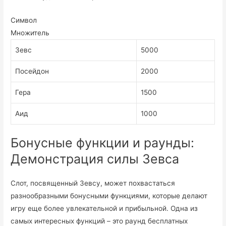
Символ
Множитель
Зевс
5000
Посейдон
2000
Гера
1500
Аид
1000
Бонусные функции и раунды:
Демонстрация силы Зевса
Слот, посвященный Зевсу, может похвастаться
разнообразными бонусными функциями, которые делают
игру еще более увлекательной и прибыльной. Одна из
самых интересных функций – это раунд бесплатных