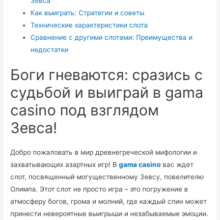
Зевса
Как выиграть: Стратегии и советы
Технические характеристики слота
Сравнение с другими слотами: Преимущества и
недостатки
Боги гневаются: сразись с
судьбой и выиграй в gama
casino под взглядом
Зевса!
Добро пожаловать в мир древнегреческой мифологии и
захватывающих азартных игр! В
gama casino
вас ждет
слот, посвященный могущественному Зевсу, повелителю
Олимпа. Этот слот не просто игра – это погружение в
атмосферу богов, грома и молний, где каждый спин может
принести невероятные выигрыши и незабываемые эмоции.