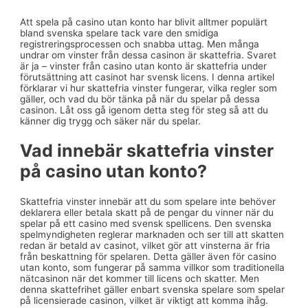
Att spela på casino utan konto har blivit alltmer populärt
bland svenska spelare tack vare den smidiga
registreringsprocessen och snabba uttag. Men många
undrar om vinster från dessa casinon är skattefria. Svaret
är ja – vinster från casino utan konto är skattefria under
förutsättning att casinot har svensk licens. I denna artikel
förklarar vi hur skattefria vinster fungerar, vilka regler som
gäller, och vad du bör tänka på när du spelar på dessa
casinon. Låt oss gå igenom detta steg för steg så att du
känner dig trygg och säker när du spelar.
Vad innebär skattefria vinster
på casino utan konto?
Skattefria vinster innebär att du som spelare inte behöver
deklarera eller betala skatt på de pengar du vinner när du
spelar på ett casino med svensk spellicens. Den svenska
spelmyndigheten reglerar marknaden och ser till att skatten
redan är betald av casinot, vilket gör att vinsterna är fria
från beskattning för spelaren. Detta gäller även för casino
utan konto, som fungerar på samma villkor som traditionella
nätcasinon när det kommer till licens och skatter. Men
denna skattefrihet gäller enbart svenska spelare som spelar
på licensierade casinon, vilket är viktigt att komma ihåg.