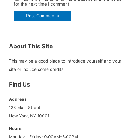
for the next time I comment.
About This Site
This may be a good place to introduce yourself and your
site or include some credits.
Find Us
Address
123 Main Street
New York, NY 10001
Hours
Monday—Friday: 9:00AM–5:00PM