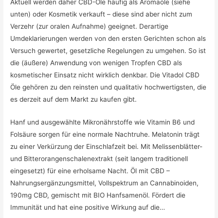
Aktuell werden daher CBD-Öle häufig als Aromaöle (siehe
unten) oder Kosmetik verkauft – diese sind aber nicht zum
Verzehr (zur oralen Aufnahme) geeignet. Derartige
Umdeklarierungen werden von den ersten Gerichten schon als
Versuch gewertet, gesetzliche Regelungen zu umgehen. So ist
die (äußere) Anwendung von wenigen Tropfen CBD als
kosmetischer Einsatz nicht wirklich denkbar. Die Vitadol CBD
Öle gehören zu den reinsten und qualitativ hochwertigsten, die
es derzeit auf dem Markt zu kaufen gibt.
Hanf und ausgewählte Mikronährstoffe wie Vitamin B6 und
Folsäure sorgen für eine normale Nachtruhe. Melatonin trägt
zu einer Verkürzung der Einschlafzeit bei. Mit Melissenblätter-
und Bitterorangenschalenextrakt (seit langem traditionell
eingesetzt) für eine erholsame Nacht. Öl mit CBD –
Nahrungsergänzungsmittel, Vollspektrum an Cannabinoiden,
190mg CBD, gemischt mit BIO Hanfsamenöl. Fördert die
Immunität und hat eine positive Wirkung auf die…