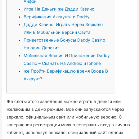
Айфон
Игра На Деньги же Дэдди Казино
Верификация Аккаунта и Daddy
Дадди Казино: Играть Через Зеркало
Или В Мобильной Версии Сайта
Приветственные Бонусы Daddy Casino
На один Депозит
Мобильная Версия И Приложение Daddy
Casino – Скачать На Android и Iphone
же Пройти Верификацию время Входа В
Аккаунт?
Же слоты этого заведения можно играть в деньги или
желающим в демо режиме. Все они запускаются через
зеркало, официальным сайт или мобильную версию. С
завершения регистрации можно совершить вход в личных
кабинет, используя зеркало, официальный сайт одноиз