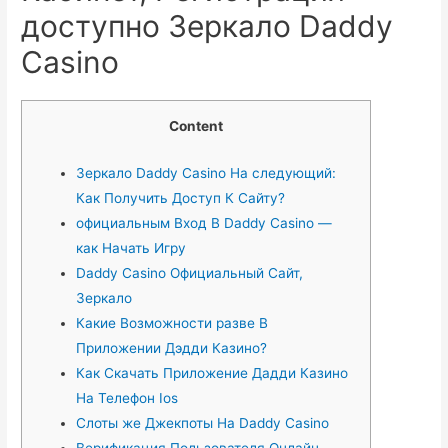
доступно Зеркало Daddy
Casino
Content
Зеркало Daddy Casino На следующий:
Как Получить Доступ К Сайту?
официальным Вход В Daddy Casino —
как Начать Игру
Daddy Casino Официальный Сайт,
Зеркало
Какие Возможности разве В
Приложении Дэдди Казино?
Как Скачать Приложение Дадди Казино
На Телефон Ios
Слоты же Джекпоты На Daddy Casino
Верификация Пользователя Онлайн