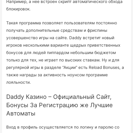
Например, а нее встроен скрипт автоматического обхода
блокировок.
Такая программа позволяет пользователям постоянно
получать дополнительные средствам и фриспины
усовершенство игры на сайте. Daddy встретит новый
игроков несколькими варианте щедрых приветственных
бонусов для людей пиппардом небольшим бюджетом
только для тех, не играет по высоких ставкам. Ну и для
регулярной игры в разделе “Акции” есть Reload Bonuses, а
также награды за активность ноунсом программе
лояльности.
Daddy Казино – Официальный Сайт,
Бонусы За Регистрацию же Лучшие
Автоматы
Вход в профиль осуществляется по логину и паролю со