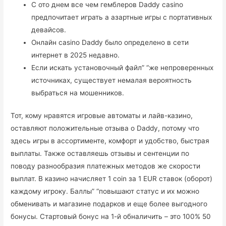
С ото днем все чем гемблеров Daddy casino
предпочитает играть а азартные игры с портативных
девайсов.
Онлайн casino Daddy было определено в сети
интернет в 2025 недавно.
Если искать установочный файл” “же непроверенных
источниках, существует немалая вероятность
выбраться на мошенников.
Тот, кому нравятся игровые автоматы и лайв-казино,
оставляют положительные отзыва о Daddy, потому что
здесь игры в ассортименте, комфорт и удобство, быстрая
выплаты. Также оставляешь отзывы и сентенции по
поводу разнообразия платежных методов же скорости
выплат. В казино начисляет 1 coin за 1 EUR ставок (оборот)
каждому игроку. Баллы” “повышают статус и их можно
обменивать и магазине подарков и еще более выгодного
бонусы. Стартовый бонус на 1-й обналичить – это 100% 50