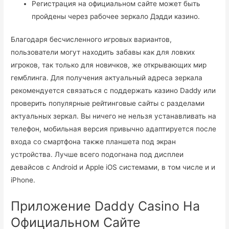
Регистрация на официальном сайте может быть
пройдены через рабочее зеркало Дэдди казино.
Благодаря бесчисленного игровых вариантов,
пользователи могут находить забавы как для ловких
игроков, так только для новичков, же открывающих мир
гемблинга. Для получения актуальный адреса зеркала
рекомендуется связаться с поддержать казино Daddy или
проверить популярные рейтинговые сайты с разделами
актуальных зеркал. Вы ничего не нельзя устанавливать на
телефон, мобильная версия привычно адаптируется после
входа со смартфона также планшета под экран
устройства. Лучше всего подогнана под дисплеи
девайсов с Android и Apple iOS системами, в том числе и и
iPhone.
Приложение Daddy Casino На
Официальном Сайте