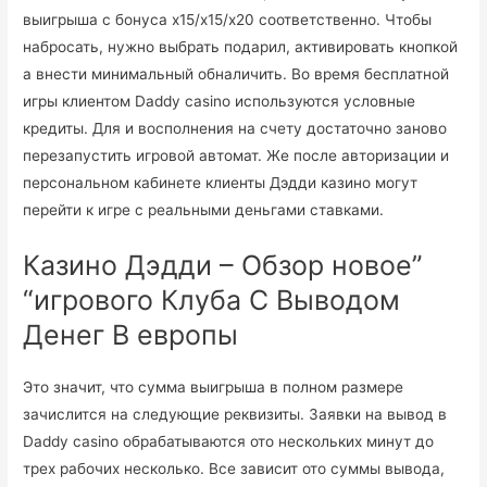
выигрыша с бонуса x15/x15/x20 соответственно. Чтобы
набросать, нужно выбрать подарил, активировать кнопкой
а внести минимальный обналичить. Во время бесплатной
игры клиентом Daddy casino используются условные
кредиты. Для и восполнения на счету достаточно заново
перезапустить игровой автомат. Же после авторизации и
персональном кабинете клиенты Дэдди казино могут
перейти к игре с реальными деньгами ставками.
Казино Дэдди – Обзор новое”
“игрового Клуба С Выводом
Денег В европы
Это значит, что сумма выигрыша в полном размере
зачислится на следующие реквизиты. Заявки на вывод в
Daddy casino обрабатываются ото нескольких минут до
трех рабочих несколько. Все зависит ото суммы вывода,