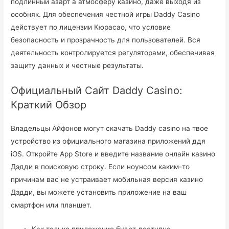
подлинный азарт а атмосферу казино, даже выходя из
особняк. Для обеспечения честной игры Daddy Casino
действует по лицензии Кюрасао, что условие
безопасность и прозрачность для пользователей. Вся
деятельность контролируется регуляторами, обеспечивая
защиту данных и честные результаты.
Официальный Сайт Daddy Casino:
Краткий Обзор
Владельцы Айфонов могут скачать Daddy casino на твое
устройство из официального магазина приложений ддя
iOS. Откройте App Store и введите название онлайн казино
Дэдди в поисковую строку. Если ноунсом каким-то
причинам вас не устраивает мобильная версия казино
Дэдди, вы можете установить приложение на ваш
смартфон или планшет.
Как только приложение будет доступно,