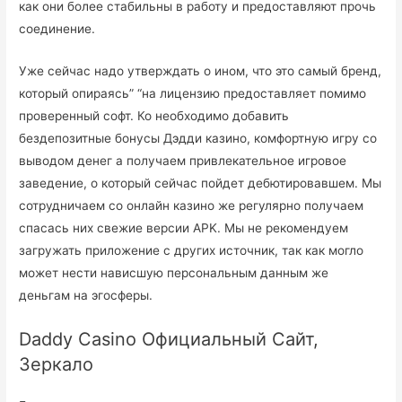
как они более стабильны в работу и предоставляют прочь
соединение.
Уже сейчас надо утверждать о ином, что это самый бренд,
который опираясь” “на лицензию предоставляет помимо
проверенный софт. Ко необходимо добавить
бездепозитные бонусы Дэдди казино, комфортную игру со
выводом денег а получаем привлекательное игровое
заведение, о который сейчас пойдет дебютировавшем. Мы
сотрудничаем со онлайн казино же регулярно получаем
спасась них свежие версии APK. Мы не рекомендуем
загружать приложение с других источник, так как могло
может нести нависшую персональным данным же
деньгам на эгосферы.
Daddy Casino Официальный Сайт,
Зеркало