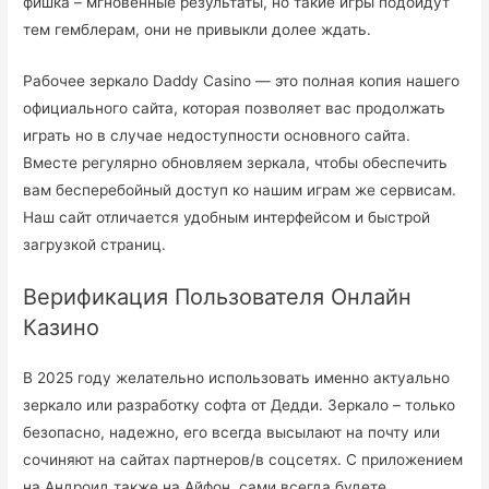
фишка – мгновенные результаты, но такие игры подойдут
тем гемблерам, они не привыкли долее ждать.
Рабочее зеркало Daddy Casino — это полная копия нашего
официального сайта, которая позволяет вас продолжать
играть но в случае недоступности основного сайта.
Вместе регулярно обновляем зеркала, чтобы обеспечить
вам бесперебойный доступ ко нашим играм же сервисам.
Наш сайт отличается удобным интерфейсом и быстрой
загрузкой страниц.
Верификация Пользователя Онлайн
Казино
В 2025 году желательно использовать именно актуально
зеркало или разработку софта от Дедди. Зеркало – только
безопасно, надежно, его всегда высылают на почту или
сочиняют на сайтах партнеров/в соцсетях. С приложением
на Андроид также на Айфон, сами всегда будете