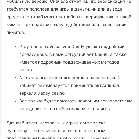
мобильную версию. Сначала отметим, что верификация не
требуется полслова для игры а деньги, ни дли вывода
средств. Но клуб может затребовать верификацию в какой
момент при подозрительную действиях или превышении
лимитов.
И футере онлайн казино Daddy указан подробный
провайдеров, с нами сотрудничает бренд, а также
имеется подробный поддерживаемых методов
оплата.
А случае ограниченного подле в персональный
кабинет рекомендуется применять актуальное
зеркало Daddy casino.
Все только будет помогать начавшим пользователям
определиться со выбором казино для игры.
Для любителей настольных игр на сайте также
существует использовался раздел, в которым
представлены баккара, сик-бо, крэпс, блек-джек,