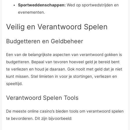
Sportweddenschappen:
Wed op sportwedstrijden en
evenementen.
Veilig en Verantwoord Spelen
Budgetteren en Geldbeheer
Een van de belangrijkste aspecten van verantwoord gokken is
budgetteren. Bepaal van tevoren hoeveel geld je bereid bent
te verliezen en houd je daaraan. Gok nooit met geld dat je niet
kunt missen. Stel limieten in voor je stortingen, verliezen en
speeltijd.
Verantwoord Spelen Tools
De meeste online casino’s bieden tools om verantwoord spelen
te bevorderen. Dit zijn bijvoorbeeld: