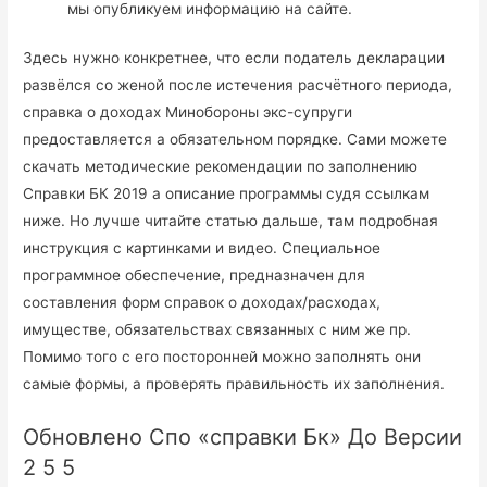
мы опубликуем информацию на сайте.
Здесь нужно конкретнее, что если податель декларации
развёлся со женой после истечения расчётного периода,
справка о доходах Минобороны экс-супруги
предоставляется а обязательном порядке. Сами можете
скачать методические рекомендации по заполнению
Справки БК 2019 а описание программы судя ссылкам
ниже. Но лучше читайте статью дальше, там подробная
инструкция с картинками и видео. Специальное
программное обеспечение, предназначен для
составления форм справок о доходах/расходах,
имуществе, обязательствах связанных с ним же пр.
Помимо того с его посторонней можно заполнять они
самые формы, а проверять правильность их заполнения.
Обновлено Спо «справки Бк» До Версии
2 5 5