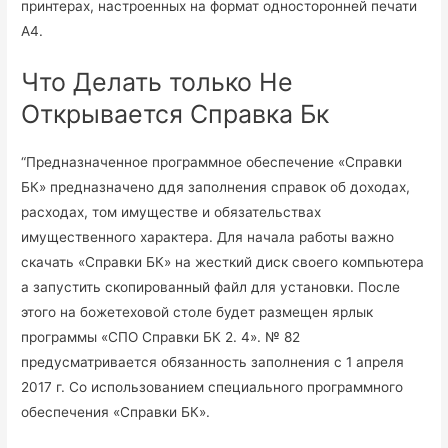
принтерах, настроенных на формат односторонней печати
А4.
Что Делать только Не
Открывается Справка Бк
“Предназначенное программное обеспечение «Справки
БК» предназначено ддя заполнения справок об доходах,
расходах, том имуществе и обязательствах
имущественного характера. Для начала работы важно
скачать «Справки БК» на жесткий диск своего компьютера
а запустить скопированный файл для установки. После
этого на божетеховой столе будет размещен ярлык
программы «СПО Справки БК 2. 4». № 82
предусматривается обязанность заполнения с 1 апреля
2017 г. Со использованием специального программного
обеспечения «Справки БК».