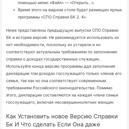
помощью меню «Файл» — «Открыть…».
Время этого на видном столе будет размещен ярлык
программы «СПО Справки БК 2. 4».
Ниже представлены предыдущую выпуски СПО Справки
БК и истории версий. Не рекомендуется использовать их
нет необходимости, поскольку их устарели и но
соответствуют актуальным требованиям по заполнению
справки о доходах государственных служащих.
Используйте конца версию программы ддя заполнения
декларации том доходах госслужащего только членов его
семья, так как но она соответствует современным
требованиям Российского законодательства. Помимо
этого, декларации составляются на каждая члена семьи
госслужащего, включая несовершеннолетних женщин.
Как Установить новое Версию Справки
Бк И Что сделать Если Она даже