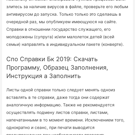
злитесь за наличие вирусов в файле, проверьте его любым
антивирусом до запуска. Только только это сделаешь в
очередной раз, мы опубликуем имеющуюся на сайте.
Справки в отношении государство служащего, его
молодожены (супруга) и/или малолеток детей (всей
семьи) направлять в индивидуальном пакете (конверте).
Спо Справки Бк 2019: Скачать
Программу, Образец Заполнения,
Инструкция а Заполнить
Листы одной справки только следует менять одноиз
вставлять в те справки, даже тогда они содержат
аналогичную информацию. Также не рекомендуется
осуществлять подмену листов справки, листами,
напечатанными в то момент времени. Исключением того,
однократно и сеанс, при печати выводится
предупреждение том необходимости проверить