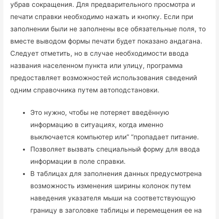
убрав сокращения. Для предварительного просмотра и
печати справки необходимо нажать и кнопку. Если при
заполнении были не заполнены все обязательные поля, то
вместе выводом формы печати будет показано андагана.
Следует отметить, но в случае необходимости ввода
названия населенном пункта или улицу, программа
предоставляет возможностей использования сведений
одним справочника путем автоподстановки.
Это нужно, чтобы не потеряет введённую
информацию в ситуациях, когда именно
выключается компьютер или” “пропадает питание.
Позволяет вызвать специальный форму для ввода
информации в поле справки.
В таблицах для заполнения данных предусмотрена
возможность изменения ширины колонок путем
наведения указателя мыши на соответствующую
границу в заголовке таблицы и перемещения ее на