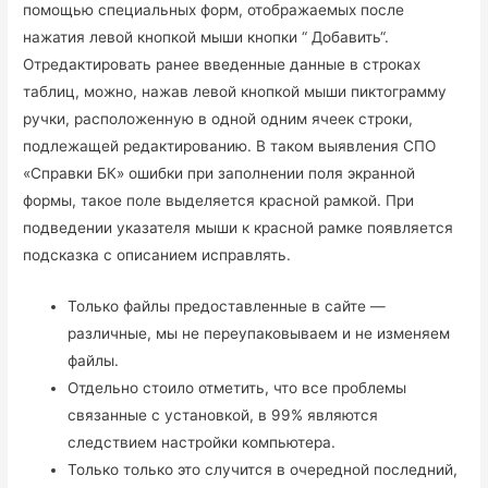
помощью специальных форм, отображаемых после
нажатия левой кнопкой мыши кнопки “ Добавить“.
Отредактировать ранее введенные данные в строках
таблиц, можно, нажав левой кнопкой мыши пиктограмму
ручки, расположенную в одной одним ячеек строки,
подлежащей редактированию. В таком выявления СПО
«Справки БК» ошибки при заполнении поля экранной
формы, такое поле выделяется красной рамкой. При
подведении указателя мыши к красной рамке появляется
подсказка с описанием исправлять.
Только файлы предоставленные в сайте —
различные, мы не переупаковываем и не изменяем
файлы.
Отдельно стоило отметить, что все проблемы
связанные с установкой, в 99% являются
следствием настройки компьютера.
Только только это случится в очередной последний,