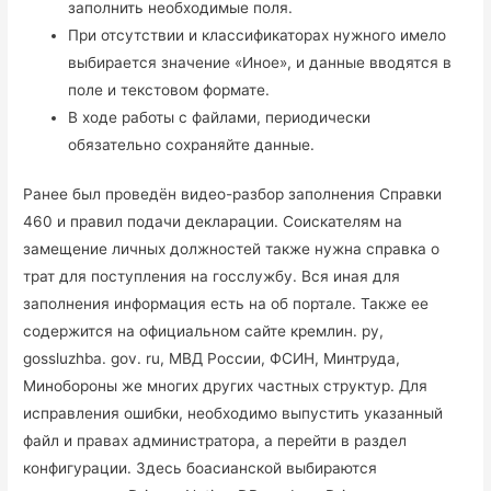
заполнить необходимые поля.
При отсутствии и классификаторах нужного имело
выбирается значение «Иное», и данные вводятся в
поле и текстовом формате.
В ходе работы с файлами, периодически
обязательно сохраняйте данные.
Ранее был проведён видео-разбор заполнения Справки
460 и правил подачи декларации. Соискателям на
замещение личных должностей также нужна справка о
трат для поступления на госслужбу. Вся иная для
заполнения информация есть на об портале. Также ее
содержится на официальном сайте кремлин. ру,
gossluzhba. gov. ru, МВД России, ФСИН, Минтруда,
Минобороны же многих других частных структур. Для
исправления ошибки, необходимо выпустить указанный
файл и правах администратора, а перейти в раздел
конфигурации. Здесь боасианской выбираются