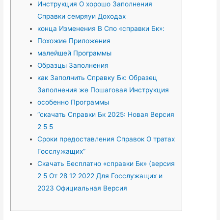
Инструкция О хорошо Заполнения
Справки семряуи Доходах
конца Изменения В Спо «справки Бк»:
Похожие Приложения
малейшей Программы
Образцы Заполнения
как Заполнить Справку Бк: Образец
Заполнения же Пошаговая Инструкция
особенно Программы
“скачать Справки Бк 2025: Новая Версия
2 5 5
Сроки предоставления Справок О тратах
Госслужащих”
Скачать Бесплатно «справки Бк» (версия
2 5 От 28 12 2022 Для Госслужащих и
2023 Официальная Версия