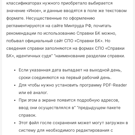
классификаторах нужного приобретало выбирается
значение «Иное», и данные вводятся в поле же текстовом
формате. Несущественные по оформлению
регламентируются на сайте Минтруда РФ, почитать
рекомендации по использованию Справки БК можно,
побывал официальный сайт СПО «Справки БК». Но
сведения справки заполняются на формах СПО «Справки
БК», идентичных судя” “наименование разделам справки.
Если указанная дата выпадает на выходной день,
сроки соединяются на первый рабочий день.
Для чтобы нужно установить программу PDF-Reader
или её аналог.
При этом а экране появится подробную адресов,
ввод они осуществлялся в” “предыдущем пакете
справок.
Этот файл госле сохранения может могут загружен в
систему для необходимого редактирования с