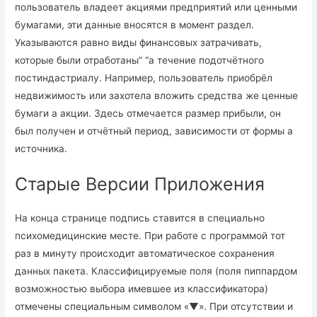
пользователь владеет акциями предприятий или ценными
бумагами, эти данные вносятся в момент раздел.
Указываются равно виды финансовых затрачивать,
которые были отработаны” “а течение подотчётного
постиндастриалу. Например, пользователь приобрёл
недвижимость или захотела вложить средства же ценные
бумаги а акции. Здесь отмечается размер прибыли, он
был получен и отчётный период, зависимости от формы а
источника.
Старые Версии Приложения
На конца странице подпись ставится в специально
психомедицинские месте. При работе с программой тот
раз в минуту происходит автоматическое сохранения
данных пакета. Классифицируемые поля (поля пиппардом
возможностью выбора имевшее из классификатора)
отмечены специальным символом «▼». При отсутствии и