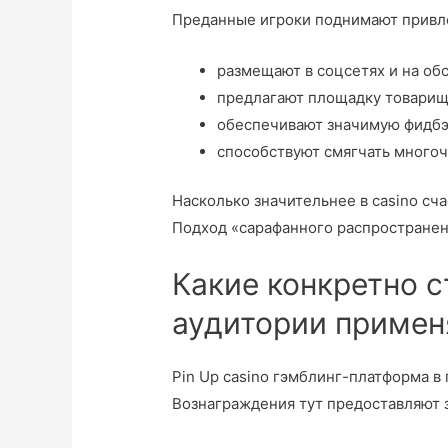
Преданные игроки поднимают привл
размещают в соцсетях и на об
предлагают площадку товарищ
обеспечивают значимую фидбэ
способствуют смягчать много
Насколько значительнее в casino сча
Подход «сарафанного распространен
Какие конкретно 
аудитории примен
Pin Up casino гэмблинг-платформа в
Вознаграждения тут предоставляют 