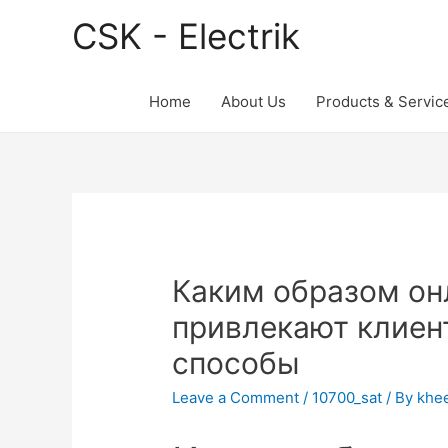
CSK - Electrik
Home
About Us
Products & Servic
Каким образом он
привлекают клиен
способы
Leave a Comment
/
10700_sat
/ By
khe