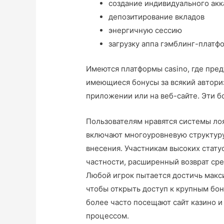
создание индивидуального акк
депозитирование вкладов
энергичную сессию
загрузку аппа гэмблинг-платф
Имеются платформы casino, где пре
имеющиеся бонусы за всякий автори
приложении или на веб-сайте. Эти б
Пользователям нравятся системы ло
включают многоуровневую структуру 
внесения. Участникам высоких стату
частности, расширенный возврат сре
Любой игрок пытается достичь макс
чтобы открыть доступ к крупным бон
более часто посещают сайт казино и
процессом.