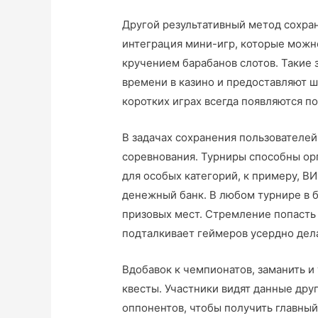
Другой результативный метод сохран
интеграция мини-игр, которые можн
кручением барабанов слотов. Такие 
времени в казино и предоставляют 
коротких играх всегда появляются по
В задачах сохранения пользователей
соревнования. Турниры способны орг
для особых категорий, к примеру, В
денежный банк. В любом турнире в 
призовых мест. Стремление попасть 
подталкивает геймеров усердно дела
Вдобавок к чемпионатов, заманить 
квесты. Участники видят данные друг
оппонентов, чтобы получить главный