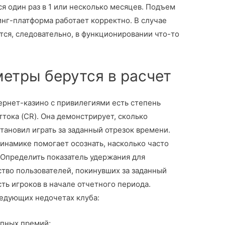
я один раз в 1 или несколько месяцев. Подъем
нг-платформа работает корректно. В случае
тся, следовательно, в функционировании что-то
метры берутся в расчет
тернет-казино с привилегиями есть степень
ттока (CR). Она демонстрирует, сколько
ановил играть за заданный отрезок времени.
динамике помогает осознать, насколько часто
 Определить показатель удержания для
ство пользователей, покинувших за заданный
ть игроков в начале отчетного периода.
едующих недочетах клуба:
упных премий;