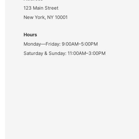
123 Main Street
New York, NY 10001
Hours
Monday—Friday: 9:00AM–5:00PM
Saturday & Sunday: 11:00AM–3:00PM