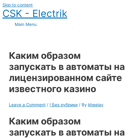
Skip to content
CSK - Electrik
Main Menu
Каким образом
запускать в автоматы на
лицензированном сайте
известного казино
Leave a Comment
/
! Без рубрики
/ By
kheejay
Каким образом
запускать в автоматы на