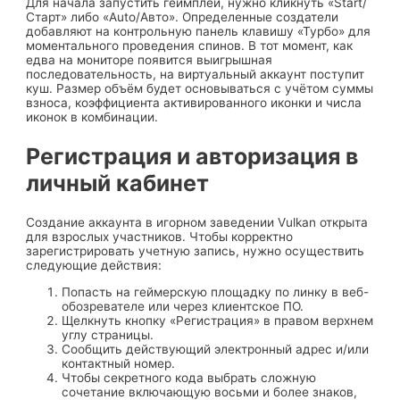
Для начала запустить геймплей, нужно кликнуть «Start/
Старт» либо «Auto/Авто». Определенные создатели
добавляют на контрольную панель клавишу «Турбо» для
моментального проведения спинов. В тот момент, как
едва на мониторе появится выигрышная
последовательность, на виртуальный аккаунт поступит
куш. Размер объём будет основываться с учётом суммы
взноса, коэффициента активированного иконки и числа
иконок в комбинации.
Регистрация и авторизация в
личный кабинет
Создание аккаунта в игорном заведении Vulkan открыта
для взрослых участников. Чтобы корректно
зарегистрировать учетную запись, нужно осуществить
следующие действия:
Попасть на геймерскую площадку по линку в веб-
обозревателе или через клиентское ПО.
Щелкнуть кнопку «Регистрация» в правом верхнем
углу страницы.
Сообщить действующий электронный адрес и/или
контактный номер.
Чтобы секретного кода выбрать сложную
сочетание включающую восьми и более знаков,