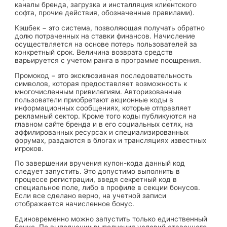
каналы бренда, загрузка и инсталляция клиентского
софта, прочие действия, обозначенные правилами).
Кэшбек − это система, позволяющая получать обратно
долю потраченных на ставки финансов. Начисление
осуществляется на основе потерь пользователей за
конкретный срок. Величина возврата средств
варьируется с учетом ранга в программе поощрения.
Промокод − это эксклюзивная последовательность
символов, которая предоставляет возможность к
многочисленным привилегиям. Авторизованные
пользователи приобретают акционные коды в
информационных сообщениях, которые отправляет
рекламный сектор. Кроме того коды публикуются на
главном сайте бренда и в его социальных сетях, на
аффилированных ресурсах и специализированных
форумах, раздаются в блогах и трансляциях известных
игроков.
По завершении вручения купон-кода данный код
следует запустить. Это допустимо выполнить в
процессе регистрации, введя секретный код в
специальное поле, либо в профиле в секции бонусов.
Если все сделано верно, на учетной записи
отображается начисленное бонус.
Единовременно можно запустить только единственный