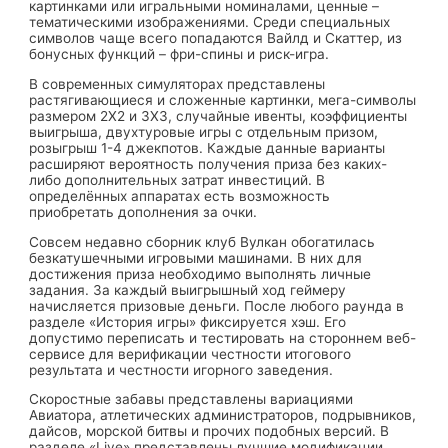
картинками или игральными номиналами, ценные –
тематическими изображениями. Среди специальных
символов чаще всего попадаются Вайлд и Скаттер, из
бонусных функций – фри-спины и риск-игра.
В современных симуляторах представлены
растягивающиеся и сложенные картинки, мега-символы
размером 2X2 и 3X3, случайные ивенты, коэффициенты
выигрыша, двухтуровые игры с отдельным призом,
розыгрыш 1-4 джекпотов. Каждые данные варианты
расширяют вероятность получения приза без каких-
либо дополнительных затрат инвестиций. В
определённых аппаратах есть возможность
приобретать дополнения за очки.
Совсем недавно сборник клуб Вулкан обогатилась
безкатушечными игровыми машинами. В них для
достижения приза необходимо выполнять личные
задания. За каждый выигрышный ход геймеру
начисляется призовые деньги. После любого раунда в
разделе «История игры» фиксируется хэш. Его
допустимо переписать и тестировать на стороннем веб-
сервисе для верификации честности итогового
результата и честности игорного заведения.
Скоростные забавы представлены вариациями
Авиатора, атлетических администраторов, подрывников,
дайсов, морской битвы и прочих подобных версий. В
разделе «Live» представлены лучшие модификации